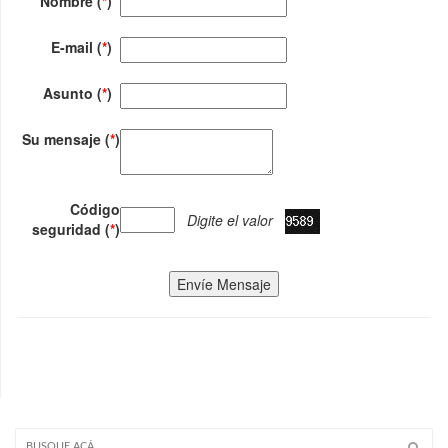
Nombre (
*
)
E-mail (
*
)
Asunto (
*
)
Su mensaje (
*
)
Código
Digite el valor
seguridad (
*
)
Envíe Mensaje