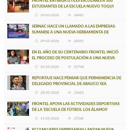
FRONTEL ENTREGA ÚTILES ESCOLARES A 300
ESTUDIANTES DE LA ESCUELA NUEVO TOQUI
CAUPOLICÁN DE CAÑETE
29-03-2026
26482
SERNAC HACE UN LLAMADO A LAS EMPRESAS:
SUMARSE A UNA NUEVA HERRAMIENTA DE
BUSCADOR DE SITIOS WEB OFICIALES
29-03-2026
26345
EN EL AÑO DE SU CENTENARIO FRONTEL INICIÓ
EL PROCESO DE POSTULACIÓN A UNA NUEVA
VERSIÓN DE MUJERES CON ENERGÍA
24-03-2026
25748
REPORTAJE HACE PENSAR QUE PERMANENCIA DE
DELEGADO PROVINCIAL DE ARAUCO SEA
INSOSTENIBLE
28-03-2026
25610
FRONTEL APOYA LAS ACTIVIDADES DEPORTIVAS
DE LA 'ESCUELA DE FÚTBOL LOS ÁLAMOS'
15-03-2026
25568
BCI Y MUJERES EMPRESARIAS LANZAN NUEVA