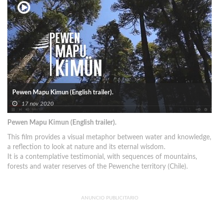
Pewen Mapu Kimun (English trailer).
17 nov 2020
Pewen Mapu Kimun (English trailer).
This film provides a visual metaphor between water and knowledge,
a reflection to look at nature and its eternal wisdom.
It is a contemplative testimonial, with sequences of mountains,
forests and water reserves of the Pewenche territory (Chile).
ANUNCIO PUBLICITARIO