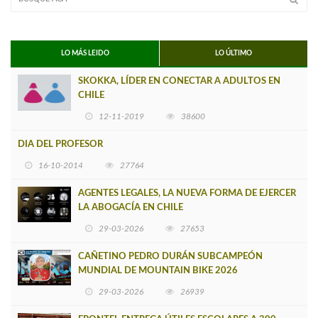
LO MÁS LEIDO
LO ÚLTIMO
SKOKKA, LÍDER EN CONECTAR A ADULTOS EN
CHILE
12-11-2019
38600
DIA DEL PROFESOR
16-10-2014
27764
AGENTES LEGALES, LA NUEVA FORMA DE EJERCER
LA ABOGACÍA EN CHILE
29-03-2026
27653
CAÑETINO PEDRO DURÁN SUBCAMPEÓN
MUNDIAL DE MOUNTAIN BIKE 2026
29-03-2026
26939