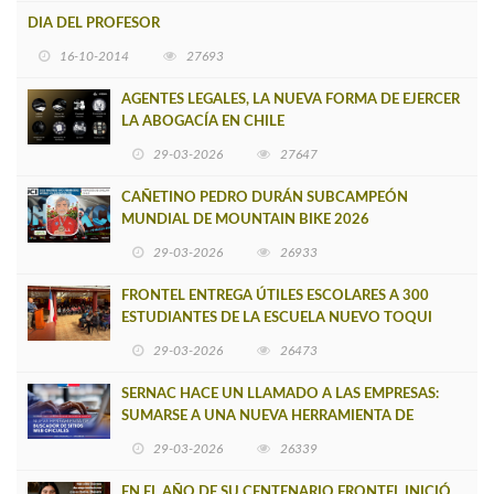
DIA DEL PROFESOR
16-10-2014
27693
AGENTES LEGALES, LA NUEVA FORMA DE EJERCER
LA ABOGACÍA EN CHILE
29-03-2026
27647
CAÑETINO PEDRO DURÁN SUBCAMPEÓN
MUNDIAL DE MOUNTAIN BIKE 2026
29-03-2026
26933
FRONTEL ENTREGA ÚTILES ESCOLARES A 300
ESTUDIANTES DE LA ESCUELA NUEVO TOQUI
CAUPOLICÁN DE CAÑETE
29-03-2026
26473
SERNAC HACE UN LLAMADO A LAS EMPRESAS:
SUMARSE A UNA NUEVA HERRAMIENTA DE
BUSCADOR DE SITIOS WEB OFICIALES
29-03-2026
26339
EN EL AÑO DE SU CENTENARIO FRONTEL INICIÓ