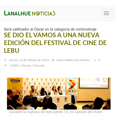
Toggl
navig
Será calificador al Oscar en la categoría de cortometraje
SE DIO EL VAMOS A UNA NUEVA
EDICIÓN DEL FESTIVAL DE CINE DE
LEBU
Viernes 16 de Febrero de 2018
Autor
Matías Fica Fuentes
0
12880 / Seccion: CineLebu
Durante la mañana de este jueves 15, en salones del Hotel