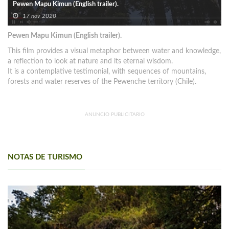
Pewen Mapu Kimun (English trailer).
17 nov 2020
Pewen Mapu Kimun (English trailer).
This film provides a visual metaphor between water and knowledge,
a reflection to look at nature and its eternal wisdom.
It is a contemplative testimonial, with sequences of mountains,
forests and water reserves of the Pewenche territory (Chile).
ANUNCIO PUBLICITARIO
NOTAS DE TURISMO