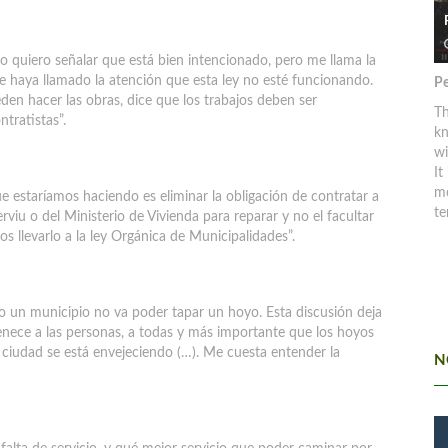
o quiero señalar que está bien intencionado, pero me llama la
e haya llamado la atención que esta ley no esté funcionando.
Pe
den hacer las obras, dice que los trabajos deben ser
Th
ntratistas”.
kn
w
It
mo
e estaríamos haciendo es eliminar la obligación de contratar a
te
erviu o del Ministerio de Vivienda para reparar y no el facultar
 llevarlo a la ley Orgánica de Municipalidades”.
 un municipio no va poder tapar un hoyo. Esta discusión deja
tenece a las personas, a todas y más importante que los hoyos
la ciudad se está envejeciendo (…). Me cuesta entender la
N