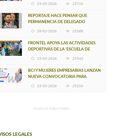
POSTULACIÓN A UNA NUEVA VERSIÓN
24-03-2026
25716
DE MUJERES CON ENERGÍA
REPORTAJE HACE PENSAR QUE
PERMANENCIA DE DELEGADO
PROVINCIAL DE ARAUCO SEA
28-03-2026
25588
INSOSTENIBLE
FRONTEL APOYA LAS ACTIVIDADES
DEPORTIVAS DE LA 'ESCUELA DE
FÚTBOL LOS ÁLAMOS'
15-03-2026
25542
BCI Y MUJERES EMPRESARIAS LANZAN
NUEVA CONVOCATORIA PARA
IMPULSAR EMPRENDIMIENTOS
23-03-2026
25216
LIDERADOS POR MUJERES
ANUNCIO PUBLICITARIO
VISOS LEGALES