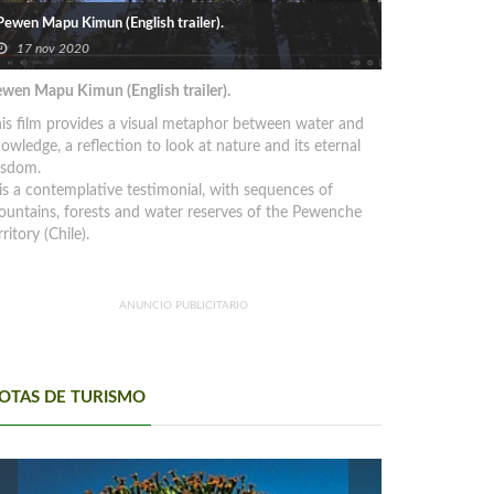
Pewen Mapu Kimun (English trailer).
17 nov 2020
wen Mapu Kimun (English trailer).
is film provides a visual metaphor between water and
owledge, a reflection to look at nature and its eternal
isdom.
 is a contemplative testimonial, with sequences of
untains, forests and water reserves of the Pewenche
rritory (Chile).
ANUNCIO PUBLICITARIO
OTAS DE TURISMO