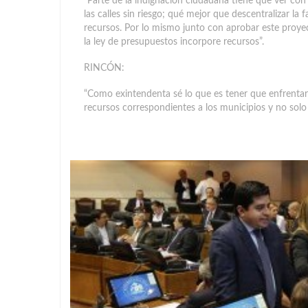
“Parte de la indignación ciudadana tiene que ver con 
las calles sin riesgo; qué mejor que descentralizar la 
recursos. Por lo mismo junto con aprobar este proye
la ley de presupuestos incorpore recursos”.
RINCÓN:
“Como exintendenta sé lo que es tener que enfrentar 
recursos correspondientes a los municipios y no solo 