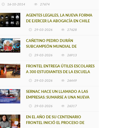
16-10-2014
27674
AGENTES LEGALES, LA NUEVA FORMA
DE EJERCER LA ABOGACÍA EN CHILE
29-03-2026
27628
CAÑETINO PEDRO DURÁN
SUBCAMPEÓN MUNDIAL DE
MOUNTAIN BIKE 2026
29-03-2026
26913
FRONTEL ENTREGA ÚTILES ESCOLARES
A 300 ESTUDIANTES DE LA ESCUELA
NUEVO TOQUI CAUPOLICÁN DE
29-03-2026
26449
CAÑETE
SERNAC HACE UN LLAMADO A LAS
EMPRESAS: SUMARSE A UNA NUEVA
HERRAMIENTA DE BUSCADOR DE
29-03-2026
26317
SITIOS WEB OFICIALES
EN EL AÑO DE SU CENTENARIO
FRONTEL INICIÓ EL PROCESO DE