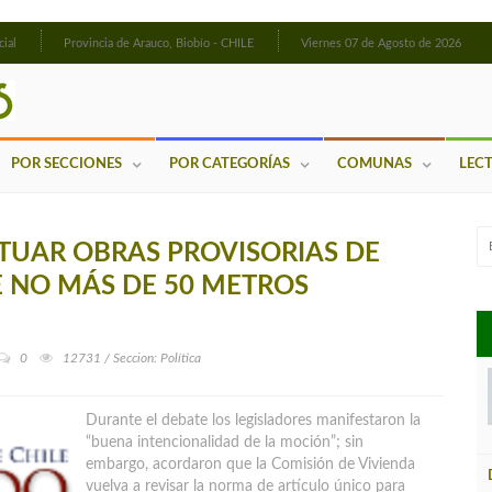
cial
Provincia de Arauco, Biobío - CHILE
Viernes 07 de Agosto de 2026
POR SECCIONES
POR CATEGORÍAS
COMUNAS
LEC
TUAR OBRAS PROVISORIAS DE
 NO MÁS DE 50 METROS
0
12731 / Seccion: Política
Durante el debate los legisladores manifestaron la
“buena intencionalidad de la moción”; sin
embargo, acordaron que la Comisión de Vivienda
vuelva a revisar la norma de artículo único para