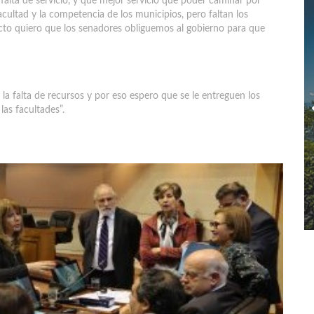
falta de servicio, y qué mejor servicio que poder caminar por
facultad y la competencia de los municipios, pero faltan los
cto quiero que los senadores obliguemos al gobierno para que
la falta de recursos y por eso espero que se le entreguen los
las facultades”.