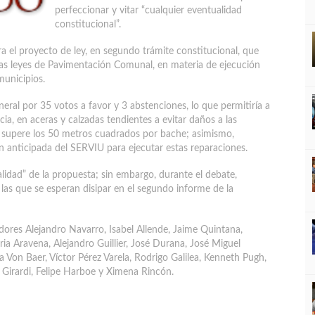
perfeccionar y vitar “cualquier eventualidad
constitucional”.
ra el proyecto de ley, en segundo trámite constitucional, que
e las leyes de Pavimentación Comunal, en materia de ejecución
municipios.
neral por 35 votos a favor y 3 abstenciones, lo que permitiría a
ia, en aceras y calzadas tendientes a evitar daños a las
o supere los 50 metros cuadrados por bache; asimismo,
n anticipada del SERVIU para ejecutar estas reparaciones.
alidad” de la propuesta; sin embargo, durante el debate,
 las que se esperan disipar en el segundo informe de la
adores Alejandro Navarro, Isabel Allende, Jaime Quintana,
 Aravena, Alejandro Guillier, José Durana, José Miguel
a Von Baer, Víctor Pérez Varela, Rodrigo Galilea, Kenneth Pugh,
Girardi, Felipe Harboe y Ximena Rincón.