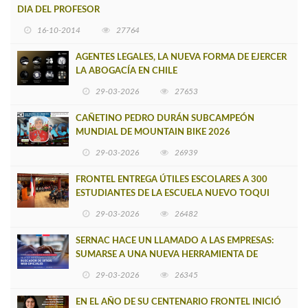
DIA DEL PROFESOR
16-10-2014
27764
AGENTES LEGALES, LA NUEVA FORMA DE EJERCER
LA ABOGACÍA EN CHILE
29-03-2026
27653
CAÑETINO PEDRO DURÁN SUBCAMPEÓN
MUNDIAL DE MOUNTAIN BIKE 2026
29-03-2026
26939
FRONTEL ENTREGA ÚTILES ESCOLARES A 300
ESTUDIANTES DE LA ESCUELA NUEVO TOQUI
CAUPOLICÁN DE CAÑETE
29-03-2026
26482
SERNAC HACE UN LLAMADO A LAS EMPRESAS:
SUMARSE A UNA NUEVA HERRAMIENTA DE
BUSCADOR DE SITIOS WEB OFICIALES
29-03-2026
26345
EN EL AÑO DE SU CENTENARIO FRONTEL INICIÓ