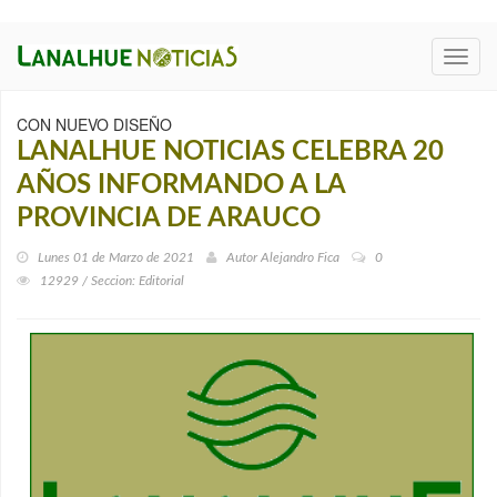
Toggl
navig
CON NUEVO DISEÑO
LANALHUE NOTICIAS CELEBRA 20
AÑOS INFORMANDO A LA
PROVINCIA DE ARAUCO
Lunes 01 de Marzo de 2021
Autor
Alejandro Fica
0
12929 / Seccion: Editorial