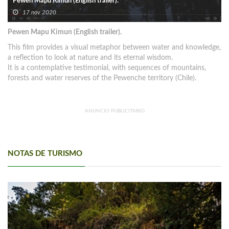
Pewen Mapu Kimun (English trailer).
17 nov 2020
Pewen Mapu Kimun (English trailer).
This film provides a visual metaphor between water and knowledge,
a reflection to look at nature and its eternal wisdom.
It is a contemplative testimonial, with sequences of mountains,
forests and water reserves of the Pewenche territory (Chile).
ANUNCIO PUBLICITARIO
NOTAS DE TURISMO