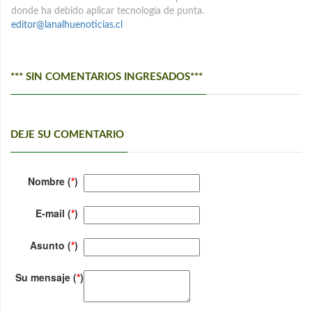
donde ha debido aplicar tecnología de punta.
editor@lanalhuenoticias.cl
*** SIN COMENTARIOS INGRESADOS***
DEJE SU COMENTARIO
Nombre (
*
)
E-mail (
*
)
Asunto (
*
)
Su mensaje (
*
)