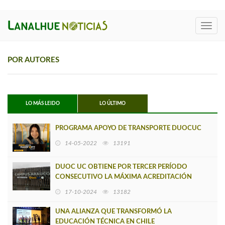
Toggl
navig
POR AUTORES
LO MÁS LEIDO
LO ÚLTIMO
PROGRAMA APOYO DE TRANSPORTE DUOCUC
14-05-2022
13191
DUOC UC OBTIENE POR TERCER PERÍODO
CONSECUTIVO LA MÁXIMA ACREDITACIÓN
INSTITUCIONAL DE 7 AÑOS
17-10-2024
13182
UNA ALIANZA QUE TRANSFORMÓ LA
EDUCACIÓN TÉCNICA EN CHILE