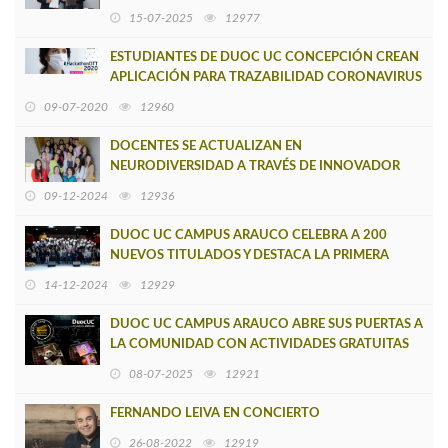
PROVINCIA DE ARAUCO
15-07-2025
12977
ESTUDIANTES DE DUOC UC CONCEPCIÓN CREAN
APLICACIÓN PARA TRAZABILIDAD CORONAVIRUS
09-07-2020
12960
DOCENTES SE ACTUALIZAN EN
NEURODIVERSIDAD A TRAVÉS DE INNOVADOR
TALLER CON LA PROF. CARMEN GLORIA JIMÉNEZ
09-12-2024
12936
PINO
DUOC UC CAMPUS ARAUCO CELEBRA A 200
NUEVOS TITULADOS Y DESTACA LA PRIMERA
GENERACIÓN DE TÉCNICOS EN MAQUINARIA
14-12-2024
12929
PESADA
DUOC UC CAMPUS ARAUCO ABRE SUS PUERTAS A
LA COMUNIDAD CON ACTIVIDADES GRATUITAS
PARA TODA LA FAMILIA
08-07-2025
12921
FERNANDO LEIVA EN CONCIERTO
26-08-2022
12919