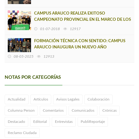
CAMPUS ARAUCO REALIZA EXITOSO
CAMPEONATO PROVINCIAL EN EL MARCO DE LOS
50 AÑOS DE DUOC UC
01-07-2018
12917
FORMACIÓN TÉCNICA CON SENTIDO: CAMPUS
ARAUCO INAUGURA UN NUEVO AÑO
ACADÉMICO
08-05-2025
12913
NOTAS POR CATEGORÍAS
Actualidad
Artículos
Avisos Legales
Colaboración
Columna Person
Comentarios
Comunicados
Crónicas
Destacado
Editorial
Entrevistas
PubliReportaje
Reclamo Ciudada