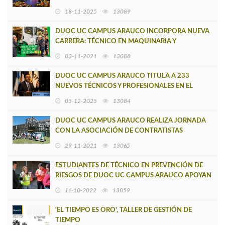
18-11-2025
13089
DUOC UC CAMPUS ARAUCO INCORPORA NUEVA
CARRERA: TÉCNICO EN MAQUINARIA Y
VEHÍCULOS PESADOS
03-11-2021
13088
DUOC UC CAMPUS ARAUCO TITULA A 233
NUEVOS TÉCNICOS Y PROFESIONALES EN EL
MARCO DE SU 10° ANIVERSARIO
05-12-2025
13084
DUOC UC CAMPUS ARAUCO REALIZA JORNADA
CON LA ASOCIACIÓN DE CONTRATISTAS
FORESTALES ACOFORAG
29-11-2021
13065
ESTUDIANTES DE TÉCNICO EN PREVENCIÓN DE
RIESGOS DE DUOC UC CAMPUS ARAUCO APOYAN
COMO EVALUADORES EN SIMULACRO
16-10-2022
13059
'EL TIEMPO ES ORO', TALLER DE GESTIÓN DE
TIEMPO