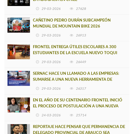
29-03-2026
27628
CAÑETINO PEDRO DURÁN SUBCAMPEÓN
MUNDIAL DE MOUNTAIN BIKE 2026
29-03-2026
26913
FRONTEL ENTREGA ÚTILES ESCOLARES A 300
ESTUDIANTES DE LA ESCUELA NUEVO TOQUI
CAUPOLICÁN DE CAÑETE
29-03-2026
26449
SERNAC HACE UN LLAMADO A LAS EMPRESAS:
SUMARSE A UNA NUEVA HERRAMIENTA DE
BUSCADOR DE SITIOS WEB OFICIALES
29-03-2026
26317
EN EL AÑO DE SU CENTENARIO FRONTEL INICIÓ
EL PROCESO DE POSTULACIÓN A UNA NUEVA
VERSIÓN DE MUJERES CON ENERGÍA
24-03-2026
25714
REPORTAJE HACE PENSAR QUE PERMANENCIA DE
DELEGADO PROVINCIAL DE ARAUCO SEA