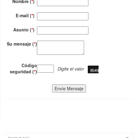
Nombre (
*
)
E-mail (
*
)
Asunto (
*
)
Su mensaje (
*
)
Código
Digite el valor
seguridad (
*
)
Envíe Mensaje