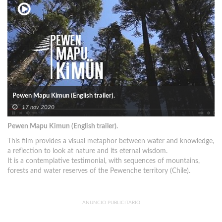
Pewen Mapu Kimun (English trailer).
17 nov 2020
Pewen Mapu Kimun (English trailer).
This film provides a visual metaphor between water and knowledge,
a reflection to look at nature and its eternal wisdom.
It is a contemplative testimonial, with sequences of mountains,
forests and water reserves of the Pewenche territory (Chile).
ANUNCIO PUBLICITARIO