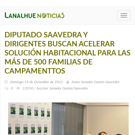
Toggl
navig
DIPUTADO SAAVEDRA Y
DIRIGENTES BUSCAN ACELERAR
SOLUCIÓN HABITACIONAL PARA LAS
MÁS DE 500 FAMILIAS DE
CAMPAMENTTOS
Domingo 19 de Diciembre de 2021
Autor
Senador Gastón Saavedra
0
12950 / Seccion: Senador Gastón Saavedra