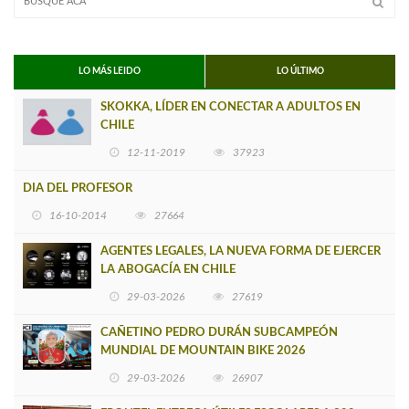
LO MÁS LEIDO
LO ÚLTIMO
SKOKKA, LÍDER EN CONECTAR A ADULTOS EN
CHILE
12-11-2019
37923
DIA DEL PROFESOR
16-10-2014
27664
AGENTES LEGALES, LA NUEVA FORMA DE EJERCER
LA ABOGACÍA EN CHILE
29-03-2026
27619
CAÑETINO PEDRO DURÁN SUBCAMPEÓN
MUNDIAL DE MOUNTAIN BIKE 2026
29-03-2026
26907