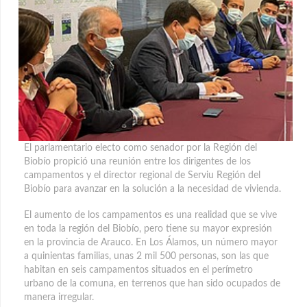
El parlamentario electo como senador por la Región del
Biobío propició una reunión entre los dirigentes de los
campamentos y el director regional de Serviu Región del
Biobío para avanzar en la solución a la necesidad de vivienda.
El aumento de los campamentos es una realidad que se vive
en toda la región del Biobío, pero tiene su mayor expresión
en la provincia de Arauco. En Los Álamos, un número mayor
a quinientas familias, unas 2 mil 500 personas, son las que
habitan en seis campamentos situados en el perímetro
urbano de la comuna, en terrenos que han sido ocupados de
manera irregular.