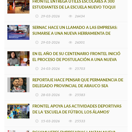
FRONTEL ENTREGA ÚTILES ESCOLARES A 300
ESTUDIANTES DE LA ESCUELA NUEVO TOQUI
CAUPOLICÁN DE CAÑETE
29-03-2026
26434
SERNAC HACE UN LLAMADO A LAS EMPRESAS:
SUMARSE A UNA NUEVA HERRAMIENTA DE
BUSCADOR DE SITIOS WEB OFICIALES
29-03-2026
26301
EN EL AÑO DE SU CENTENARIO FRONTEL INICIÓ
EL PROCESO DE POSTULACIÓN A UNA NUEVA
VERSIÓN DE MUJERES CON ENERGÍA
24-03-2026
25703
REPORTAJE HACE PENSAR QUE PERMANENCIA DE
DELEGADO PROVINCIAL DE ARAUCO SEA
INSOSTENIBLE
28-03-2026
25583
FRONTEL APOYA LAS ACTIVIDADES DEPORTIVAS
DE LA 'ESCUELA DE FÚTBOL LOS ÁLAMOS'
15-03-2026
25533