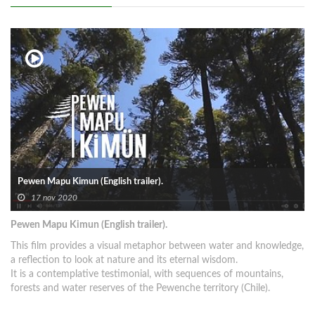
Pewen Mapu Kimun (English trailer).
17 nov 2020
Pewen Mapu Kimun (English trailer).
This film provides a visual metaphor between water and knowledge,
a reflection to look at nature and its eternal wisdom.
It is a contemplative testimonial, with sequences of mountains,
forests and water reserves of the Pewenche territory (Chile).