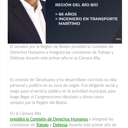
El senador por la Región de Biobío presidirá la Comisión de
Derechos Humanos e integrará las comisiones de Trabajo y
Defensa durante este primer año en la Cámara Alta.
Es oriundo de Talcahuano y ha desarrollado casi toda su vida
personal y política en su zona de origen. Fue dirigente social y
luego pasó al servicio público en la actividad municipal, para
luego llegar al Congresocomo diputado y ahora como
senador por la Región del Biobío.
En la Cámara Alta
presidirá la Comisión de Derechos Humanos
e integrará las
comisiones de
Trabajo
y
Defensa
durante este primer año de