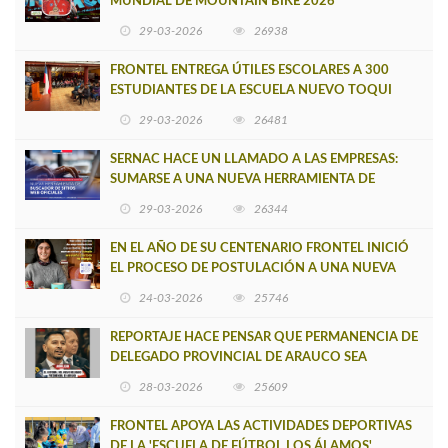
MUNDIAL DE MOUNTAIN BIKE 2026
29-03-2026
26938
FRONTEL ENTREGA ÚTILES ESCOLARES A 300
ESTUDIANTES DE LA ESCUELA NUEVO TOQUI
CAUPOLICÁN DE CAÑETE
29-03-2026
26481
SERNAC HACE UN LLAMADO A LAS EMPRESAS:
SUMARSE A UNA NUEVA HERRAMIENTA DE
BUSCADOR DE SITIOS WEB OFICIALES
29-03-2026
26344
EN EL AÑO DE SU CENTENARIO FRONTEL INICIÓ
EL PROCESO DE POSTULACIÓN A UNA NUEVA
VERSIÓN DE MUJERES CON ENERGÍA
24-03-2026
25746
REPORTAJE HACE PENSAR QUE PERMANENCIA DE
DELEGADO PROVINCIAL DE ARAUCO SEA
INSOSTENIBLE
28-03-2026
25609
FRONTEL APOYA LAS ACTIVIDADES DEPORTIVAS
DE LA 'ESCUELA DE FÚTBOL LOS ÁLAMOS'