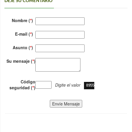
DEJE SU COMENTARIO
Nombre (
*
)
E-mail (
*
)
Asunto (
*
)
Su mensaje (
*
)
Código
Digite el valor
seguridad (
*
)
Envíe Mensaje