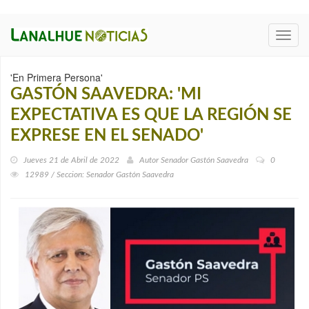
Toggl
navig
'En Primera Persona'
GASTÓN SAAVEDRA: 'MI
EXPECTATIVA ES QUE LA REGIÓN SE
EXPRESE EN EL SENADO'
Jueves 21 de Abril de 2022
Autor
Senador Gastón Saavedra
0
12989 / Seccion: Senador Gastón Saavedra