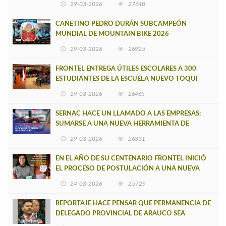
29-03-2026
27640
CAÑETINO PEDRO DURÁN SUBCAMPEÓN
MUNDIAL DE MOUNTAIN BIKE 2026
29-03-2026
26925
FRONTEL ENTREGA ÚTILES ESCOLARES A 300
ESTUDIANTES DE LA ESCUELA NUEVO TOQUI
CAUPOLICÁN DE CAÑETE
29-03-2026
26465
SERNAC HACE UN LLAMADO A LAS EMPRESAS:
SUMARSE A UNA NUEVA HERRAMIENTA DE
BUSCADOR DE SITIOS WEB OFICIALES
29-03-2026
26331
EN EL AÑO DE SU CENTENARIO FRONTEL INICIÓ
EL PROCESO DE POSTULACIÓN A UNA NUEVA
VERSIÓN DE MUJERES CON ENERGÍA
24-03-2026
25729
REPORTAJE HACE PENSAR QUE PERMANENCIA DE
DELEGADO PROVINCIAL DE ARAUCO SEA
INSOSTENIBLE