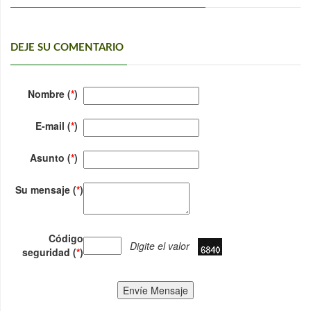
DEJE SU COMENTARIO
Nombre (
*
)
E-mail (
*
)
Asunto (
*
)
Su mensaje (
*
)
Código
Digite el valor
seguridad (
*
)
Envíe Mensaje