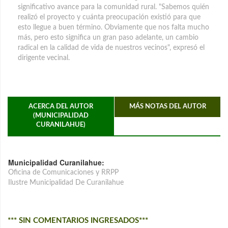
significativo avance para la comunidad rural. "Sabemos quién
realizó el proyecto y cuánta preocupación existió para que
esto llegue a buen término. Obviamente que nos falta mucho
más, pero esto significa un gran paso adelante, un cambio
radical en la calidad de vida de nuestros vecinos", expresó el
dirigente vecinal.
ACERCA DEL AUTOR
MÁS NOTAS DEL AUTOR
(MUNICIPALIDAD
CURANILAHUE)
Municipalidad Curanilahue:
Oficina de Comunicaciones y RRPP
Ilustre Municipalidad De Curanilahue
*** SIN COMENTARIOS INGRESADOS***