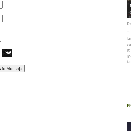
Pe
Th
kn
w
It
mo
te
víe Mensaje
N