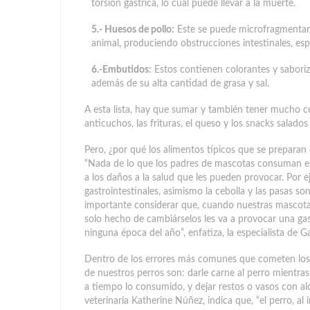
torsión gástrica, lo cual puede llevar a la muerte.
5.- Huesos de pollo:
Este se puede microfragmentar,
animal, produciendo obstrucciones intestinales, es
6.-Embutidos:
Estos contienen colorantes y saboriz
además de su alta cantidad de grasa y sal.
A esta lista, hay que sumar y también tener mucho cuid
anticuchos, las frituras, el queso y los snacks salados 
Pero, ¿por qué los alimentos típicos que se preparan
“Nada de lo que los padres de mascotas consuman en l
a los daños a la salud que les pueden provocar. Por 
gastrointestinales, asimismo la cebolla y las pasas so
importante considerar que, cuando nuestras mascotas
solo hecho de cambiárselos les va a provocar una gast
ninguna época del año”, enfatiza, la especialista de G
Dentro de los errores más comunes que cometen los d
de nuestros perros son: darle carne al perro mientras 
a tiempo lo consumido, y dejar restos o vasos con alc
veterinaria Katherine Núñez, indica que, “el perro, al 