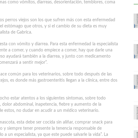
omas como vómitos, diarreas, desorientación, temblores, coma
los perros viejos son los que sufren más con esta enfermedad
del estómago que otros, y si el cambio de su dieta es muy
lista de Gabrica.
iesta con vómito y diarrea. Para esta enfermedad la especialista
iente a comer, y cuando empiece a comer, hay que darle una
eso ayudará también a la diarrea, y junto con medicamento
omenzará a sentir mejor”.
 hace común para los veterinarios, sobre todo después de las
ejos, es donde más gastroenteritis llegan a la clínica, entre dos
ocho estar atentos a los siguientes síntomas, sobre todo
s, dolor abdominal, inapetencia, fiebre y aumento de la
de estos, no dudar en acudir a un médico veterinario.
 mascota, esta debe ser cocida sin aliñar, comprar snack para
o y siempre tener presente la tenencia responsable de
o a un especialista, ya que este puede salvarle la vida”. La