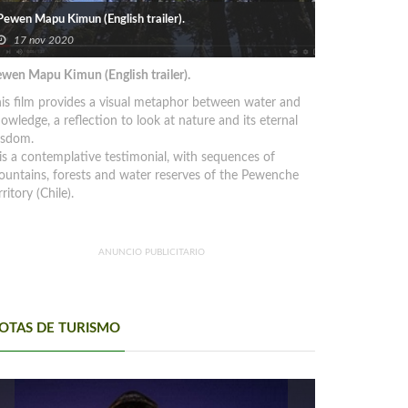
Pewen Mapu Kimun (English trailer).
17 nov 2020
wen Mapu Kimun (English trailer).
is film provides a visual metaphor between water and
owledge, a reflection to look at nature and its eternal
isdom.
 is a contemplative testimonial, with sequences of
untains, forests and water reserves of the Pewenche
rritory (Chile).
ANUNCIO PUBLICITARIO
OTAS DE TURISMO