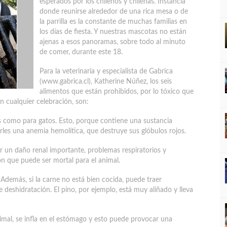
esperados por los chilenos y chilenas. Instancia
donde reunirse alrededor de una rica mesa o de
la parrilla es la constante de muchas familias en
los días de fiesta. Y nuestras mascotas no están
ajenas a esos panoramas, sobre todo al minuto
de comer, durante este 18.
Para la veterinaria y especialista de Gabrica
(www.gabrica.cl), Katherine Núñez, los seis
alimentos que están prohibidos, por lo tóxico que
n cualquier celebración, son:
s como para gatos. Esto, porque contiene una sustancia
rles una anemia hemolítica, que destruye sus glóbulos rojos.
ar un daño renal importante, problemas respiratorios y
ón que puede ser mortal para el animal.
 Además, si la carne no está bien cocida, puede traer
 deshidratación. El pino, por ejemplo, está muy aliñado y lleva
nimal, se infla en el estómago y esto puede provocar una