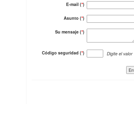
E-mail (
*
)
Asunto (
*
)
Su mensaje (
*
)
Código seguridad (
*
)
Digite el valor
En