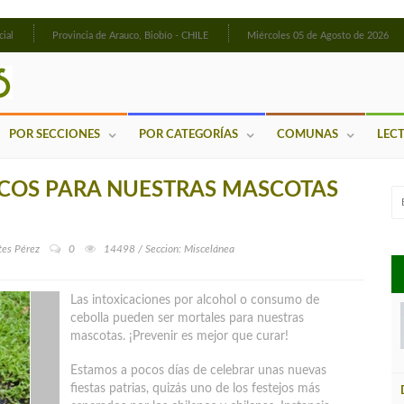
cial
Provincia de Arauco, Biobío - CHILE
Miércoles 05 de Agosto de 2026
POR SECCIONES
POR CATEGORÍAS
COMUNAS
LEC
ICOS PARA NUESTRAS MASCOTAS
es Pérez
0
14498 / Seccion: Miscelánea
Las intoxicaciones por alcohol o consumo de
cebolla pueden ser mortales para nuestras
mascotas. ¡Prevenir es mejor que curar!
Estamos a pocos días de celebrar unas nuevas
fiestas patrias, quizás uno de los festejos más