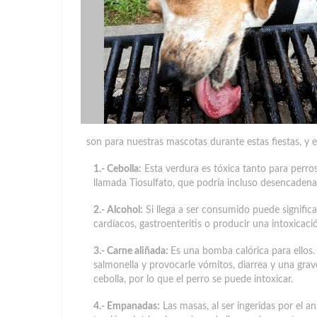
son para nuestras mascotas durante estas fiestas, y e
1.- Cebolla:
Esta verdura es tóxica tanto para perro
llamada Tiosulfato, que podría incluso desencadena
2.- Alcohol:
Si llega a ser consumido puede signific
cardíacos, gastroenteritis o producir una intoxicaci
3.- Carne aliñada:
Es una bomba calórica para ellos.
salmonella y provocarle vómitos, diarrea y una grave
cebolla, por lo que el perro se puede intoxicar.
4.- Empanadas:
Las masas, al ser ingeridas por el a