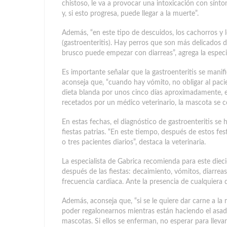
chistoso, le va a provocar una intoxicación con sínt
y, si esto progresa, puede llegar a la muerte”.
Además, “en este tipo de descuidos, los cachorros y 
(gastroenteritis). Hay perros que son más delicados 
brusco puede empezar con diarreas”, agrega la especia
Es importante señalar que la gastroenteritis se manif
aconseja que, “cuando hay vómito, no obligar al pac
dieta blanda por unos cinco días aproximadamente, 
recetados por un médico veterinario, la mascota se c
En estas fechas, el diagnóstico de gastroenteritis se
fiestas patrias. “En este tiempo, después de estos fest
o tres pacientes diarios”, destaca la veterinaria.
La especialista de Gabrica recomienda para este dieci
después de las fiestas: decaimiento, vómitos, diarrea
frecuencia cardiaca. Ante la presencia de cualquiera 
Además, aconseja que, “si se le quiere dar carne a la
poder regalonearnos mientras están haciendo el asad
mascotas. Si ellos se enferman, no esperar para llevarl