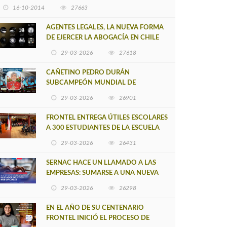
16-10-2014
27663
AGENTES LEGALES, LA NUEVA FORMA
DE EJERCER LA ABOGACÍA EN CHILE
29-03-2026
27618
CAÑETINO PEDRO DURÁN
SUBCAMPEÓN MUNDIAL DE
MOUNTAIN BIKE 2026
29-03-2026
26901
FRONTEL ENTREGA ÚTILES ESCOLARES
A 300 ESTUDIANTES DE LA ESCUELA
NUEVO TOQUI CAUPOLICÁN DE
29-03-2026
26431
CAÑETE
SERNAC HACE UN LLAMADO A LAS
EMPRESAS: SUMARSE A UNA NUEVA
HERRAMIENTA DE BUSCADOR DE
29-03-2026
26298
SITIOS WEB OFICIALES
EN EL AÑO DE SU CENTENARIO
FRONTEL INICIÓ EL PROCESO DE