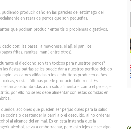
 pudiendo producir daño en las paredes del estómago del
pecialmente en razas de perros que son pequeñas.
antes que podrían producir enteritis o problemas digestivos,
ado con: las pasas, la mayonesa, el ají, el pan, los
(papas fritas, ramitas, maní, entre otros).
 durante el dieciocho son tan tóxicos para nuestros perros?
as fiestas patrias se les puede dar a nuestros perritos debido
ejemplo, las carnes aliñadas o los embutidos producen daños
n toxicas, y estas últimas puede producir daño renal. Es
 están acostumbradas a un solo alimento – como el pellet-, el
ritis, por ello no se les debe alimentar con estas comidas en
abrica.
ueños, acciones que pueden ser perjudiciales para la salud
se cocina o desatender la parrilla o el descuido, al no ordenar
ohol al alcance del animal. Es en esta instancia que la
ingerir alcohol, se va a emborrachar, pero esto lejos de ser algo
A