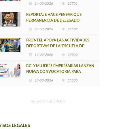
POSTULACIÓN A UNA NUEVA VERSIÓN
24-03-2026
25701
DE MUJERES CON ENERGÍA
REPORTAJE HACE PENSAR QUE
PERMANENCIA DE DELEGADO
PROVINCIAL DE ARAUCO SEA
28-03-2026
25582
INSOSTENIBLE
FRONTEL APOYA LAS ACTIVIDADES
DEPORTIVAS DE LA 'ESCUELA DE
FÚTBOL LOS ÁLAMOS'
15-03-2026
25532
BCI Y MUJERES EMPRESARIAS LANZAN
NUEVA CONVOCATORIA PARA
IMPULSAR EMPRENDIMIENTOS
23-03-2026
25205
LIDERADOS POR MUJERES
ANUNCIO PUBLICITARIO
VISOS LEGALES