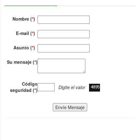
Nombre (
*
)
E-mail (
*
)
Asunto (
*
)
Su mensaje (
*
)
Código
Digite el valor
seguridad (
*
)
Envíe Mensaje