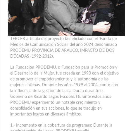
TERCER artículo del proyecto beneficiado con el ‘Fondo de
Medios de Comunicación Social’ del año 2024 denominado
PRODEMU PROVINCIA DE ARAUCO, IMPACTO DE DOS
DÉCADAS (1992-2012).
La Fundación PRODEMU, o Fundación para la Promoción y
el Desarrollo de la Mujer, fue creada en 1990 con el objetivo
de promover el empoderamiento y la autonomía de las
mujeres chilenas. Durante los años 1999 al 2004, conto con
la influencia de la gestión de Luisa Duran durante el
Gobierno de Ricardo Lagos Escobar. Durante estos años
PRODEMU experimentó un notable crecimiento y
consolidación en sus acciones, lo que se tradujo en
importantes logros en diversos ámbitos.
1.- Incremento en la cobertura de programas: Durante la