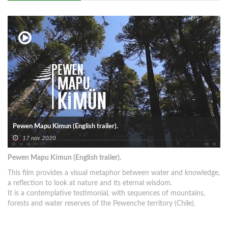
Pewen Mapu Kimun (English trailer).
17 nov 2020
Pewen Mapu Kimun (English trailer).
This film provides a visual metaphor between water and knowledge,
a reflection to look at nature and its eternal wisdom.
It is a contemplative testimonial, with sequences of mountains,
forests and water reserves of the Pewenche territory (Chile).