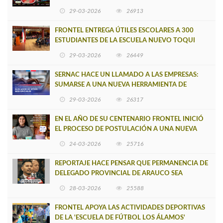
29-03-2026
26913
FRONTEL ENTREGA ÚTILES ESCOLARES A 300
ESTUDIANTES DE LA ESCUELA NUEVO TOQUI
CAUPOLICÁN DE CAÑETE
29-03-2026
26449
SERNAC HACE UN LLAMADO A LAS EMPRESAS:
SUMARSE A UNA NUEVA HERRAMIENTA DE
BUSCADOR DE SITIOS WEB OFICIALES
29-03-2026
26317
EN EL AÑO DE SU CENTENARIO FRONTEL INICIÓ
EL PROCESO DE POSTULACIÓN A UNA NUEVA
VERSIÓN DE MUJERES CON ENERGÍA
24-03-2026
25716
REPORTAJE HACE PENSAR QUE PERMANENCIA DE
DELEGADO PROVINCIAL DE ARAUCO SEA
INSOSTENIBLE
28-03-2026
25588
FRONTEL APOYA LAS ACTIVIDADES DEPORTIVAS
DE LA 'ESCUELA DE FÚTBOL LOS ÁLAMOS'