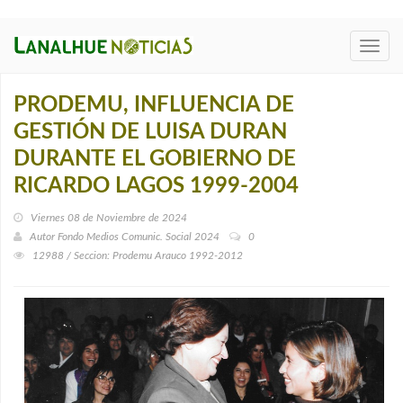
Toggl
navig
PRODEMU, INFLUENCIA DE
GESTIÓN DE LUISA DURAN
DURANTE EL GOBIERNO DE
RICARDO LAGOS 1999-2004
Viernes 08 de Noviembre de 2024
Autor
Fondo Medios Comunic. Social 2024
0
12988 / Seccion: Prodemu Arauco 1992-2012