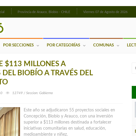
cial
Provincia de Arauco, Biobío - CHILE
Viernes 07 de Agosto de 2026
POR SECCIONES
POR CATEGORÍAS
COMUNAS
LEC
 $113 MILLONES A
DEL BIOBÍO A TRAVÉS DEL
TO
0
12749 / Seccion: Gobierno
Este año se adjudicaron 55 proyectos sociales en
Concepción, Biobío y Arauco, con una inversión
superior a $113 millones destinada a fortalecer
iniciativas comunitarias en salud, educación,
medioambiente y niñez.