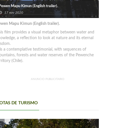
Pewen Mapu Kimun (English trailer).
17 nov 2020
wen Mapu Kimun (English trailer).
is film provides a visual metaphor between water and
owledge, a reflection to look at nature and its eternal
isdom.
 is a contemplative testimonial, with sequences of
untains, forests and water reserves of the Pewenche
rritory (Chile).
ANUNCIO PUBLICITARIO
OTAS DE TURISMO