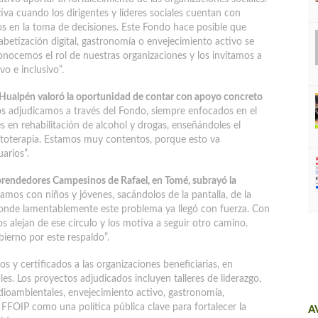
iva cuando los dirigentes y líderes sociales cuentan con
s en la toma de decisiones. Este Fondo hace posible que
lfabetización digital, gastronomía o envejecimiento activo se
nocemos el rol de nuestras organizaciones y los invitamos a
o e inclusivo”.
n Hualpén valoró la oportunidad de contar con apoyo concreto
os adjudicamos a través del Fondo, siempre enfocados en el
es en rehabilitación de alcohol y drogas, enseñándoles el
fitoterapia. Estamos muy contentos, porque esto va
arios”.
prendedores Campesinos de Rafael, en Tomé, subrayó la
amos con niños y jóvenes, sacándolos de la pantalla, de la
onde lamentablemente este problema ya llegó con fuerza. Con
s alejan de ese círculo y los motiva a seguir otro camino.
bierno por este respaldo”.
s y certificados a las organizaciones beneficiarias, en
les. Los proyectos adjudicados incluyen talleres de liderazgo,
edioambientales, envejecimiento activo, gastronomía,
 FFOIP como una política pública clave para fortalecer la
A