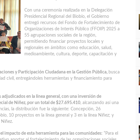
Con una ceremonia realizada en la Delegación
Presidencial Regional del Biobío, el Gobierno
entregó recursos del Fondo de Fortalecimiento de
Organizaciones de Interés Público (FFOIP) 2025 a
55 agrupaciones sociales de la región,
permitiendo financiar proyectos locales y
regionales en ámbitos como educación, salud,
medioambiente, cultura, deporte, capacitación y
iaciones y Participación Ciudadana en la Gestión Pública,
busca
edad civil, entregándoles herramientas y financiamiento para
 adjudicados en la línea general, con una inversión de
ecial de Niñez,
por un total de $27.695.410
, alcanzando así una
ncias, la distribución fue la siguiente: Concepción, 26
iobío, 10 proyectos en la línea general y 3 en la línea Niñez; y
 Niñez.
 el impacto de esta herramienta para las comunidades:
“Para el
tivo aportar al fortalecimiento de las organizaciones sociales.