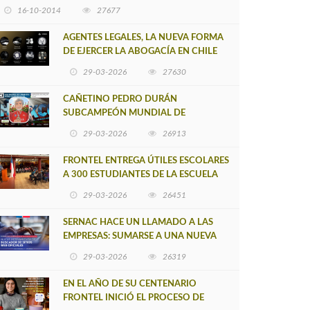
16-10-2014
27677
AGENTES LEGALES, LA NUEVA FORMA
DE EJERCER LA ABOGACÍA EN CHILE
29-03-2026
27630
CAÑETINO PEDRO DURÁN
SUBCAMPEÓN MUNDIAL DE
MOUNTAIN BIKE 2026
29-03-2026
26913
FRONTEL ENTREGA ÚTILES ESCOLARES
A 300 ESTUDIANTES DE LA ESCUELA
NUEVO TOQUI CAUPOLICÁN DE
29-03-2026
26451
CAÑETE
SERNAC HACE UN LLAMADO A LAS
EMPRESAS: SUMARSE A UNA NUEVA
HERRAMIENTA DE BUSCADOR DE
29-03-2026
26319
SITIOS WEB OFICIALES
EN EL AÑO DE SU CENTENARIO
FRONTEL INICIÓ EL PROCESO DE