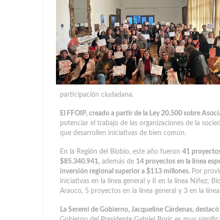
participación ciudadana.
El FFOIP, creado a partir de la Ley 20.500 sobre Asoc
potenciar el trabajo de las organizaciones de la soci
que desarrollen iniciativas de bien común.
En la Región del Biobío, este año fueron
41 proyectos
$85.340.941,
además de
14 proyectos en la línea esp
inversión regional superior a $113 millones.
Por provi
iniciativas en la línea general y 8 en la línea Niñez; B
Arauco, 5 proyectos en la línea general y 3 en la línea
La Seremi de Gobierno, Jacqueline Cárdenas, destacó
Gobierno del Presidente Gabriel Boric es muy significa