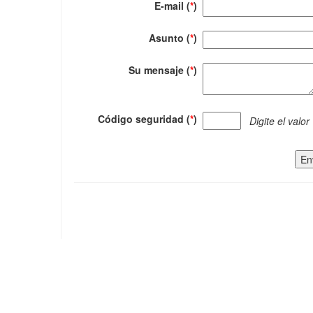
E-mail (
*
)
Asunto (
*
)
Su mensaje (
*
)
Código seguridad (
*
)
Digite el valor
En