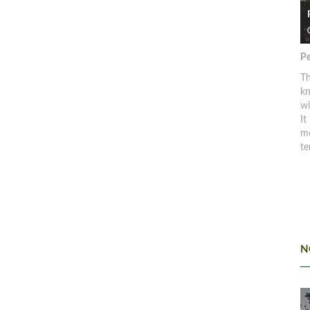
Pe
Th
kn
w
It
mo
te
N