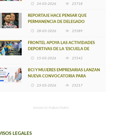
POSTULACIÓN A UNA NUEVA VERSIÓN
24-03-2026
25718
DE MUJERES CON ENERGÍA
REPORTAJE HACE PENSAR QUE
PERMANENCIA DE DELEGADO
PROVINCIAL DE ARAUCO SEA
28-03-2026
25589
INSOSTENIBLE
FRONTEL APOYA LAS ACTIVIDADES
DEPORTIVAS DE LA 'ESCUELA DE
FÚTBOL LOS ÁLAMOS'
15-03-2026
25542
BCI Y MUJERES EMPRESARIAS LANZAN
NUEVA CONVOCATORIA PARA
IMPULSAR EMPRENDIMIENTOS
23-03-2026
25217
LIDERADOS POR MUJERES
ANUNCIO PUBLICITARIO
VISOS LEGALES