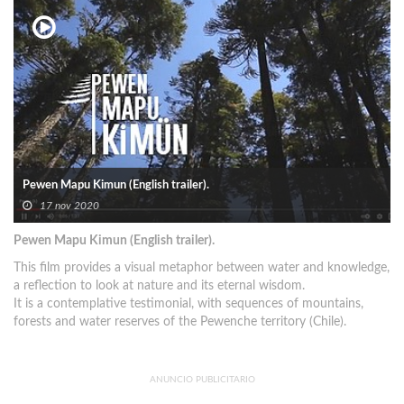
Pewen Mapu Kimun (English trailer).
17 nov 2020
Pewen Mapu Kimun (English trailer).
This film provides a visual metaphor between water and knowledge,
a reflection to look at nature and its eternal wisdom.
It is a contemplative testimonial, with sequences of mountains,
forests and water reserves of the Pewenche territory (Chile).
ANUNCIO PUBLICITARIO