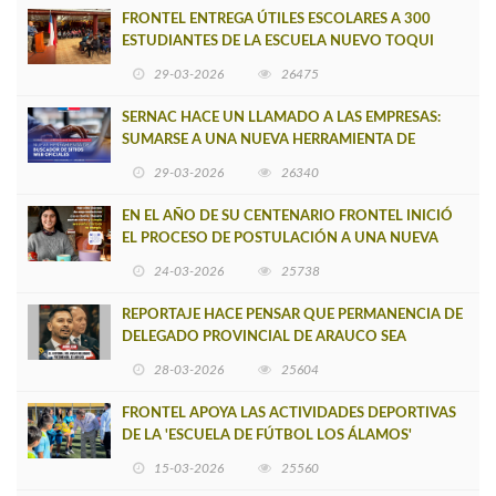
FRONTEL ENTREGA ÚTILES ESCOLARES A 300
ESTUDIANTES DE LA ESCUELA NUEVO TOQUI
CAUPOLICÁN DE CAÑETE
29-03-2026
26475
SERNAC HACE UN LLAMADO A LAS EMPRESAS:
SUMARSE A UNA NUEVA HERRAMIENTA DE
BUSCADOR DE SITIOS WEB OFICIALES
29-03-2026
26340
EN EL AÑO DE SU CENTENARIO FRONTEL INICIÓ
EL PROCESO DE POSTULACIÓN A UNA NUEVA
VERSIÓN DE MUJERES CON ENERGÍA
24-03-2026
25738
REPORTAJE HACE PENSAR QUE PERMANENCIA DE
DELEGADO PROVINCIAL DE ARAUCO SEA
INSOSTENIBLE
28-03-2026
25604
FRONTEL APOYA LAS ACTIVIDADES DEPORTIVAS
DE LA 'ESCUELA DE FÚTBOL LOS ÁLAMOS'
15-03-2026
25560