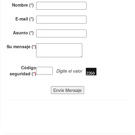
Nombre (
*
)
E-mail (
*
)
Asunto (
*
)
Su mensaje (
*
)
Código
Digite el valor
seguridad (
*
)
Envíe Mensaje