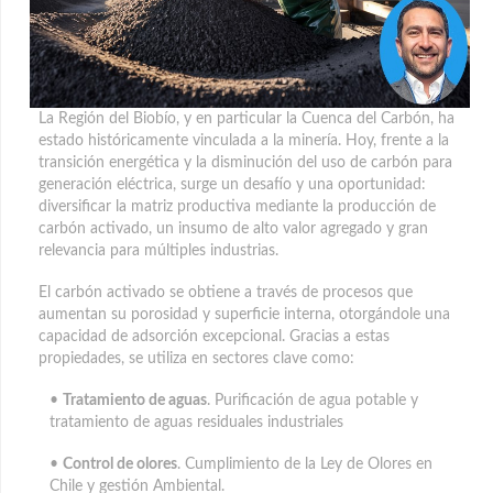
La Región del Biobío, y en particular la Cuenca del Carbón, ha
estado históricamente vinculada a la minería. Hoy, frente a la
transición energética y la disminución del uso de carbón para
generación eléctrica, surge un desafío y una oportunidad
:
diversificar la matriz productiva mediante la producción de
carbón activado, un insumo de alto valor agregado y gran
relevancia para múltiples industrias.
El carbón activado se obtiene a través de procesos que
aumentan su porosidad y superficie interna, otorgándole una
capacidad de adsorción excepcional. Gracias a estas
propiedades, se utiliza en sectores clave como:
•
Tratamiento de aguas
. Purificación de agua potable y
tratamiento de aguas residuales industriales
•
Control de olores
. Cumplimiento de la Ley de Olores en
Chile y gestión Ambiental.