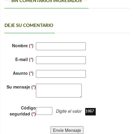
*** SIN COMENTARIOS INGRESADOS***
DEJE SU COMENTARIO
Nombre (
*
)
E-mail (
*
)
Asunto (
*
)
Su mensaje (
*
)
Código
Digite el valor
seguridad (
*
)
Envíe Mensaje