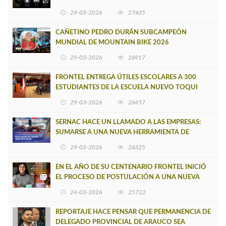
29-03-2026
27635
CAÑETINO PEDRO DURÁN SUBCAMPEÓN
MUNDIAL DE MOUNTAIN BIKE 2026
29-03-2026
26917
FRONTEL ENTREGA ÚTILES ESCOLARES A 300
ESTUDIANTES DE LA ESCUELA NUEVO TOQUI
CAUPOLICÁN DE CAÑETE
29-03-2026
26457
SERNAC HACE UN LLAMADO A LAS EMPRESAS:
SUMARSE A UNA NUEVA HERRAMIENTA DE
BUSCADOR DE SITIOS WEB OFICIALES
29-03-2026
26325
EN EL AÑO DE SU CENTENARIO FRONTEL INICIÓ
EL PROCESO DE POSTULACIÓN A UNA NUEVA
VERSIÓN DE MUJERES CON ENERGÍA
24-03-2026
25722
REPORTAJE HACE PENSAR QUE PERMANENCIA DE
DELEGADO PROVINCIAL DE ARAUCO SEA