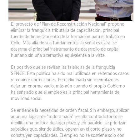
El proyecto de “Plan de Reconstrucción Nacional” propone
eliminar la franquicia tributaria de capacitación, principal
fuente de financiamiento de la formación para el trabajo en
Chile.
Más allá de sus fundamentos, la señal es clara: se
desarma el principal instrumento de desarrollo de capital
humano sin una alternativa equivalente a la vista.
Es positivo que se revisen las falencias de la franquicia
SENCE. Esta política ha sido mal utilizada en reiterados casos
y requiere correcciones. Pero eliminarla sin reemplazo es
dejar un enorme vacío, más aún cuando el propio Gobierno
ha señalado que el empleo es la principal herramienta de
movilidad social.
Se entiende la necesidad de orden fiscal. Sin embargo, aplicar
aquí una lógica de “todo o nada” resulta contradictorio: se
debilita una política de largo plazo y, en paralelo, se priorizan
subsidios que, siendo útiles, operan en el corto plazo y no
construyen capacidades. El empleo no se sostiene solo con