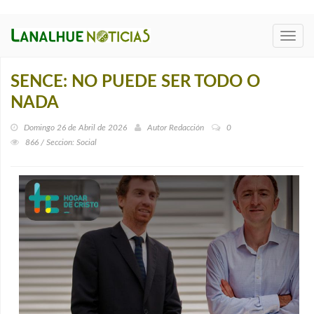
Toggl
navig
SENCE: NO PUEDE SER TODO O
NADA
Domingo 26 de Abril de 2026
Autor
Redacción
0
866 / Seccion: Social