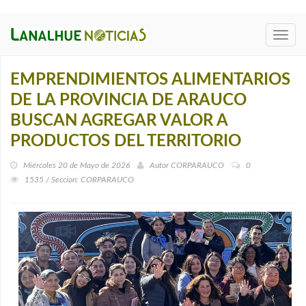
Toggl
navig
EMPRENDIMIENTOS ALIMENTARIOS
DE LA PROVINCIA DE ARAUCO
BUSCAN AGREGAR VALOR A
PRODUCTOS DEL TERRITORIO
Miércoles 20 de Mayo de 2026
Autor
CORPARAUCO
0
1535 / Seccion: CORPARAUCO