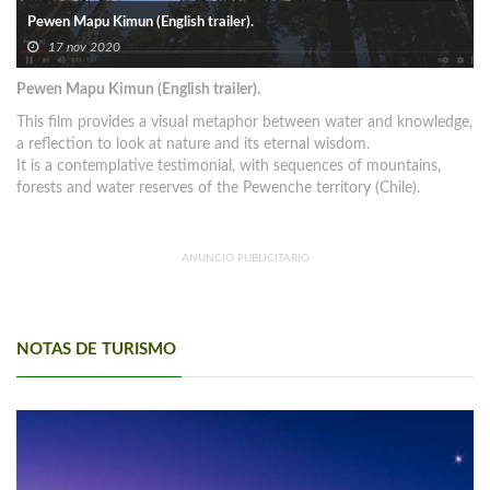
Pewen Mapu Kimun (English trailer).
17 nov 2020
Pewen Mapu Kimun (English trailer).
This film provides a visual metaphor between water and knowledge,
a reflection to look at nature and its eternal wisdom.
It is a contemplative testimonial, with sequences of mountains,
forests and water reserves of the Pewenche territory (Chile).
ANUNCIO PUBLICITARIO
NOTAS DE TURISMO