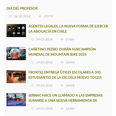
DIA DEL PROFESOR
16-10-2014
27779
AGENTES LEGALES, LA NUEVA FORMA DE EJERCER
LA ABOGACÍA EN CHILE
29-03-2026
27664
CAÑETINO PEDRO DURÁN SUBCAMPEÓN
MUNDIAL DE MOUNTAIN BIKE 2026
29-03-2026
26946
FRONTEL ENTREGA ÚTILES ESCOLARES A 300
ESTUDIANTES DE LA ESCUELA NUEVO TOQUI
CAUPOLICÁN DE CAÑETE
29-03-2026
26498
SERNAC HACE UN LLAMADO A LAS EMPRESAS:
SUMARSE A UNA NUEVA HERRAMIENTA DE
BUSCADOR DE SITIOS WEB OFICIALES
29-03-2026
26363