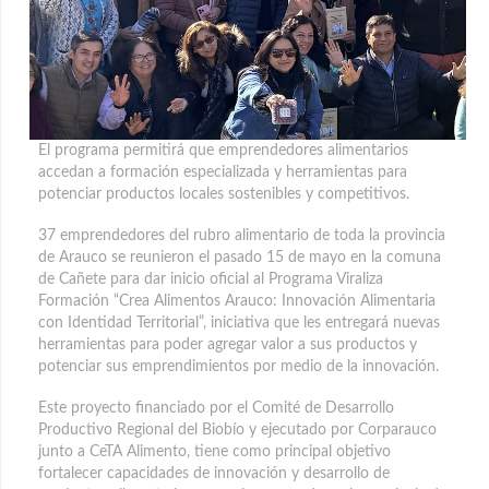
El programa permitirá que emprendedores alimentarios
accedan a formación especializada y herramientas para
potenciar productos locales sostenibles y competitivos.
37 emprendedores del rubro alimentario de toda la provincia
de Arauco se reunieron el pasado 15 de mayo en la comuna
de Cañete para dar inicio oficial al Programa Viraliza
Formación “Crea Alimentos Arauco: Innovación Alimentaria
con Identidad Territorial”, iniciativa que les entregará nuevas
herramientas para poder agregar valor a sus productos y
potenciar sus emprendimientos por medio de la innovación.
Este proyecto financiado por el Comité de Desarrollo
Productivo Regional del Biobío y ejecutado por Corparauco
junto a CeTA Alimento, tiene como principal objetivo
fortalecer capacidades de innovación y desarrollo de