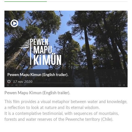
Pewen Mapu Kimun (English trailer).
17 nov 2020
Pewen Mapu Kimun (English trailer).
This film provides a visual metaphor between water and knowledge,
a reflection to look at nature and its eternal wisdom.
It is a contemplative testimonial, with sequences of mountains,
forests and water reserves of the Pewenche territory (Chile).