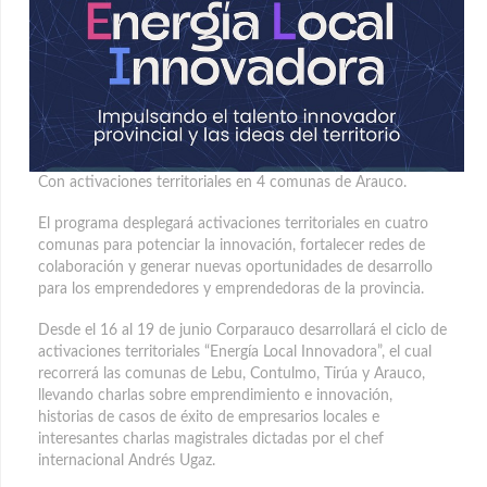
Con activaciones territoriales en 4 comunas de Arauco.
El programa desplegará activaciones territoriales en cuatro
comunas para potenciar la innovación, fortalecer redes de
colaboración y generar nuevas oportunidades
de desarrollo
para los emprendedores y emprendedoras de la provincia.
Desde el 16 al 19 de junio Corparauco desarrollará el ciclo de
activaciones territoriales “Energía Local Innovadora”, el cual
recorrerá las comunas de Lebu, Contulmo, Tirúa y Arauco,
llevando charlas sobre emprendimiento e innovación,
historias de casos de éxito de empresarios locales e
interesantes charlas magistrales dictadas por el chef
internacional Andrés Ugaz.