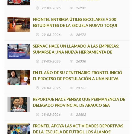
29-03-2026
26932
FRONTEL ENTREGA ÚTILES ESCOLARES A 300
ESTUDIANTES DE LA ESCUELA NUEVO TOQUI
CAUPOLICÁN DE CAÑETE
29-03-2026
26472
SERNAC HACE UN LLAMADO A LAS EMPRESAS:
SUMARSE A UNA NUEVA HERRAMIENTA DE
BUSCADOR DE SITIOS WEB OFICIALES
29-03-2026
26338
EN EL AÑO DE SU CENTENARIO FRONTEL INICIÓ
EL PROCESO DE POSTULACIÓN A UNA NUEVA
VERSIÓN DE MUJERES CON ENERGÍA
24-03-2026
25733
REPORTAJE HACE PENSAR QUE PERMANENCIA DE
DELEGADO PROVINCIAL DE ARAUCO SEA
INSOSTENIBLE
28-03-2026
25602
FRONTEL APOYA LAS ACTIVIDADES DEPORTIVAS
DE LA 'ESCUELA DE FÚTBOL LOS ÁLAMOS'