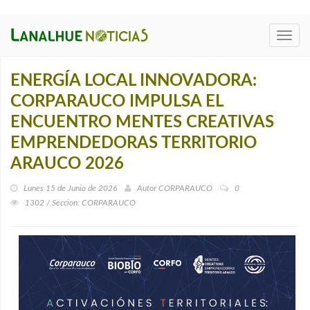
Toggl
navig
ENERGÍA LOCAL INNOVADORA:
CORPARAUCO IMPULSA EL
ENCUENTRO MENTES CREATIVAS
EMPRENDEDORAS TERRITORIO
ARAUCO 2026
Lunes 15 de Junio de 2026
Autor
CORPARAUCO
0
1302 / Seccion: CORPARAUCO