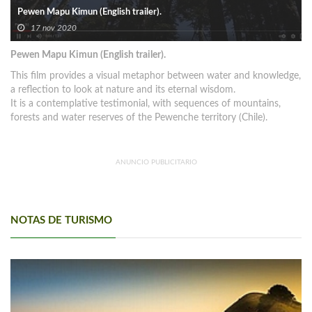
Pewen Mapu Kimun (English trailer).
17 nov 2020
Pewen Mapu Kimun (English trailer).
This film provides a visual metaphor between water and knowledge,
a reflection to look at nature and its eternal wisdom.
It is a contemplative testimonial, with sequences of mountains,
forests and water reserves of the Pewenche territory (Chile).
ANUNCIO PUBLICITARIO
NOTAS DE TURISMO