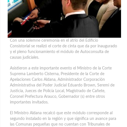
Con una solemne ceremonia en el atrio del Edificio
Consistorial se realizó el corte de cinta que da por inaugurado
y el pleno funcionamiento el módulo de Autoconsulta de
causas judiciales.
Asistieron a este importante evento el Ministro de la Corte
Suprema Lamberto Cisterna, Presidente de la Corte de
Apelaciones Carlos Aldana, Administrador Corporación
Administrativa del Poder Judicial Eduardo Brown, Seremi de
Justicia, Jueces de Policía Local, Magistrado de Cañete,
Coronel Prefectura Arauco, Gobernador (s) entre otros
importantes invitados.
El Ministro Aldana recalcó que este módulo corresponde al
segundo instalado en la región y que significa un avance para
las Comunas pequeñas que no cuentan con Tribunales de