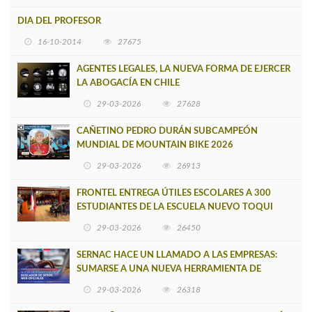
DIA DEL PROFESOR
16-10-2014
27675
AGENTES LEGALES, LA NUEVA FORMA DE EJERCER
LA ABOGACÍA EN CHILE
29-03-2026
27628
CAÑETINO PEDRO DURÁN SUBCAMPEÓN
MUNDIAL DE MOUNTAIN BIKE 2026
29-03-2026
26913
FRONTEL ENTREGA ÚTILES ESCOLARES A 300
ESTUDIANTES DE LA ESCUELA NUEVO TOQUI
CAUPOLICÁN DE CAÑETE
29-03-2026
26450
SERNAC HACE UN LLAMADO A LAS EMPRESAS:
SUMARSE A UNA NUEVA HERRAMIENTA DE
BUSCADOR DE SITIOS WEB OFICIALES
29-03-2026
26318