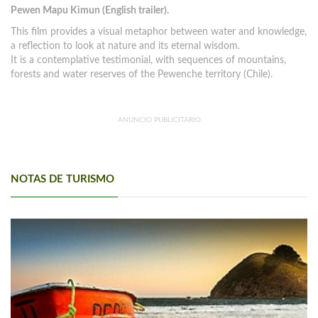
Pewen Mapu Kimun (English trailer).
This film provides a visual metaphor between water and knowledge,
a reflection to look at nature and its eternal wisdom.
It is a contemplative testimonial, with sequences of mountains,
forests and water reserves of the Pewenche territory (Chile).
ANUNCIO PUBLICITARIO
NOTAS DE TURISMO