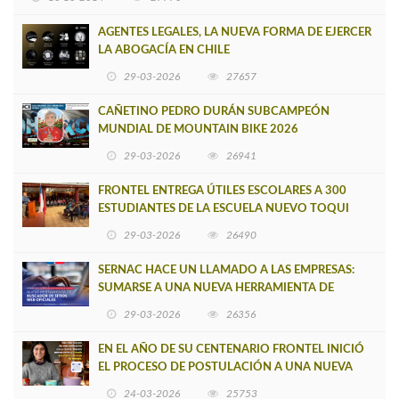
AGENTES LEGALES, LA NUEVA FORMA DE EJERCER
LA ABOGACÍA EN CHILE
29-03-2026
27657
CAÑETINO PEDRO DURÁN SUBCAMPEÓN
MUNDIAL DE MOUNTAIN BIKE 2026
29-03-2026
26941
FRONTEL ENTREGA ÚTILES ESCOLARES A 300
ESTUDIANTES DE LA ESCUELA NUEVO TOQUI
CAUPOLICÁN DE CAÑETE
29-03-2026
26490
SERNAC HACE UN LLAMADO A LAS EMPRESAS:
SUMARSE A UNA NUEVA HERRAMIENTA DE
BUSCADOR DE SITIOS WEB OFICIALES
29-03-2026
26356
EN EL AÑO DE SU CENTENARIO FRONTEL INICIÓ
EL PROCESO DE POSTULACIÓN A UNA NUEVA
VERSIÓN DE MUJERES CON ENERGÍA
24-03-2026
25753