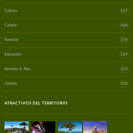
Cultura
427
Cañete
400
Forestal
370
Educación
339
Senador A. Nav
323
Justicia
310
ATRACTIVOS DEL TERRITORIO