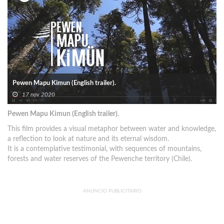
Pewen Mapu Kimun (English trailer).
17 nov 2020
Pewen Mapu Kimun (English trailer).
This film provides a visual metaphor between water and knowledge,
a reflection to look at nature and its eternal wisdom.
It is a contemplative testimonial, with sequences of mountains,
forests and water reserves of the Pewenche territory (Chile).
ANUNCIO PUBLICITARIO