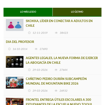
LO MÁS LEIDO
LO ÚLTIMO
SKOKKA, LÍDER EN CONECTAR A ADULTOS EN
CHILE
12-11-2019
38423
DIA DEL PROFESOR
16-10-2014
27690
AGENTES LEGALES, LA NUEVA FORMA DE EJERCER
LA ABOGACÍA EN CHILE
29-03-2026
27644
CAÑETINO PEDRO DURÁN SUBCAMPEÓN
MUNDIAL DE MOUNTAIN BIKE 2026
29-03-2026
26932
FRONTEL ENTREGA ÚTILES ESCOLARES A 300
ESTUDIANTES DE LA ESCUELA NUEVO TOQUI