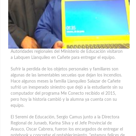
Autoridades regionales del Ministerio de Educación visitaron
a Labquen Llanquileo en Cañete para entregar el equipo.
Sufrir la perdida de los objetos personales y familiares son
algunas de las lamentables secuelas que dejan los incendios.
Hace algunos meses la familia Llanquileo Salazar de Cañete
sufrió un inesperado siniestro que dejó a la estudiante sin su
computador
del programa Me Conecto recibido el 2015,
pero hoy la historia cambió y la alumna ya cuenta con su
equipo.
El Seremi de Educación, Sergio Camus junto a la Directora
Regional de Junaeb, Karina Silva y el Jefe Provincial de
Arauco, Oscar Cabrera, fueron los encargados de entregar el
notebook y concretar el restablecimiento, “estamos felices de