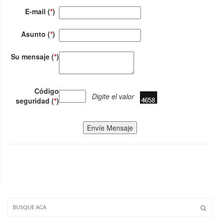
E-mail (
*
)
Asunto (
*
)
Su mensaje (
*
)
Código
Digite el valor
seguridad (
*
)
Envíe Mensaje