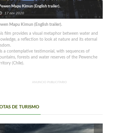
Pewen Mapu Kimun (English trailer).
17 nov 2020
wen Mapu Kimun (English trailer).
is film provides a visual metaphor between water and
owledge, a reflection to look at nature and its eternal
isdom.
 is a contemplative testimonial, with sequences of
untains, forests and water reserves of the Pewenche
rritory (Chile).
ANUNCIO PUBLICITARIO
OTAS DE TURISMO