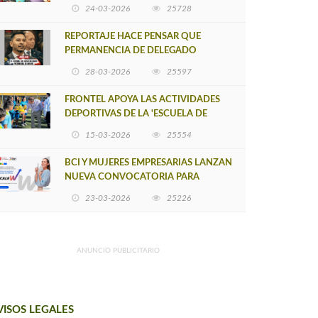
POSTULACIÓN A UNA NUEVA VERSIÓN
24-03-2026
25728
DE MUJERES CON ENERGÍA
REPORTAJE HACE PENSAR QUE
PERMANENCIA DE DELEGADO
PROVINCIAL DE ARAUCO SEA
28-03-2026
25597
INSOSTENIBLE
FRONTEL APOYA LAS ACTIVIDADES
DEPORTIVAS DE LA 'ESCUELA DE
FÚTBOL LOS ÁLAMOS'
15-03-2026
25554
BCI Y MUJERES EMPRESARIAS LANZAN
NUEVA CONVOCATORIA PARA
IMPULSAR EMPRENDIMIENTOS
23-03-2026
25226
LIDERADOS POR MUJERES
ANUNCIO PUBLICITARIO
VISOS LEGALES