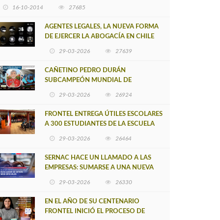
16-10-2014
27685
AGENTES LEGALES, LA NUEVA FORMA
DE EJERCER LA ABOGACÍA EN CHILE
29-03-2026
27639
CAÑETINO PEDRO DURÁN
SUBCAMPEÓN MUNDIAL DE
MOUNTAIN BIKE 2026
29-03-2026
26924
FRONTEL ENTREGA ÚTILES ESCOLARES
A 300 ESTUDIANTES DE LA ESCUELA
NUEVO TOQUI CAUPOLICÁN DE
29-03-2026
26464
CAÑETE
SERNAC HACE UN LLAMADO A LAS
EMPRESAS: SUMARSE A UNA NUEVA
HERRAMIENTA DE BUSCADOR DE
29-03-2026
26330
SITIOS WEB OFICIALES
EN EL AÑO DE SU CENTENARIO
FRONTEL INICIÓ EL PROCESO DE