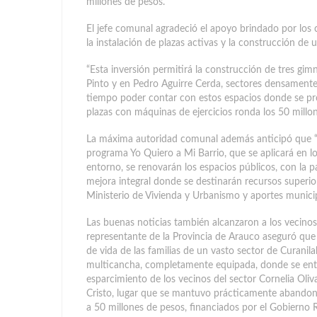
millones de pesos.
El jefe comunal agradeció el apoyo brindado por los 
la instalación de plazas activas y la construcción de
“Esta inversión permitirá la construcción de tres gimn
Pinto y en Pedro Aguirre Cerda, sectores densamen
tiempo poder contar con estos espacios donde se prom
plazas con máquinas de ejercicios ronda los 50 millo
La máxima autoridad comunal además anticipó que “
programa Yo Quiero a Mi Barrio, que se aplicará en lo
entorno, se renovarán los espacios públicos, con la 
mejora integral donde se destinarán recursos superior
Ministerio de Vivienda y Urbanismo y aportes municip
Las buenas noticias también alcanzaron a los vecinos 
representante de la Provincia de Arauco aseguró que 
de vida de las familias de un vasto sector de Curani
multicancha, completamente equipada, donde se entre
esparcimiento de los vecinos del sector Cornelia Oliv
Cristo, lugar que se mantuvo prácticamente abandona
a 50 millones de pesos, financiados por el Gobierno 