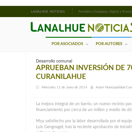
LANALHUE NOTICIAS
Periódico Ciudadano, Digital y Provin
POR ASOCIADOS
POR AUTORES
Desarrollo comunal
APRUEBAN INVERSIÓN DE 7
CURANILAHUE
Miércoles 11 de Junio de 2014
Autor
Municipalidad Cur
La mejora integral de un barrio, un nuevo recinto par
financiamiento por cerca de un millón y medio de dó
Muy satisfecho por la labor desarrollada por el equip
Luis Gengnagel, tras la reciente aprobación de inicia