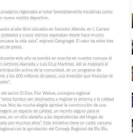
consejeros regionales al votar favorablemente iniciativas como
 un nuevo recinto deportivo.
asios al aire libre ubicados en Salvador Allende, en I. Carrera
te poblados y cuyos vecinos esperaban desde hace mucho
ueve la vida sana”, expresó Gengnagel. El valor de estas tres
nes de pesos.
durante este año se pondrá en marcha en nuestra comuna el
s sectores Alameda y Luis Cruz Martinez. Allí se mejorará el
participación activa de la comunidad, en un programa de
es a los 600 millones de pesos, una inversión que financian el
ales”.
del sector El Dos. Flor Weisse, consejera regional
“estos fondos van destinados a mejorar el entorno y la calidad
lahue. Nos da mucha alegría aprobar la construcción de una
gará un espacio de calidad, un recinto seguro para el
ares, en un sitio aledaño a las dependencias del Hogar de
do por muchos años”. Esta iniciativa tiene un costo cercano
Regional con la aprobación del Consejo Regional del Bio Bio.