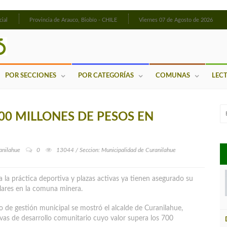
cial
Provincia de Arauco, Biobío - CHILE
Viernes 07 de Agosto de 2026
POR SECCIONES
POR CATEGORÍAS
COMUNAS
LEC
00 MILLONES DE PESOS EN
anilahue
0
13044 / Seccion: Municipalidad de Curanilahue
a la práctica deportiva y plazas activas ya tienen asegurado su
lares en la comuna minera.
o de gestión municipal se mostró el alcalde de Curanilahue,
tivas de desarrollo comunitario cuyo valor supera los 700