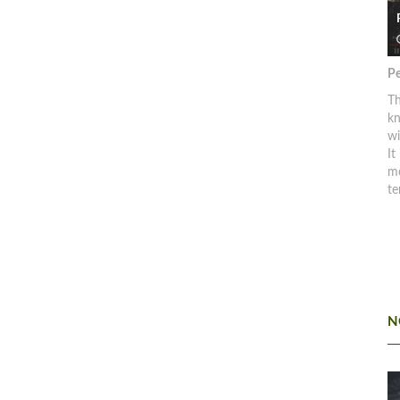
Pe
Th
kn
w
It
mo
te
N