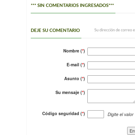
*** SIN COMENTARIOS INGRESADOS***
DEJE SU COMENTARIO
Su dirección de correo e
Nombre (
*
)
E-mail (
*
)
Asunto (
*
)
Su mensaje (
*
)
Código seguridad (
*
)
Digite el valor
En