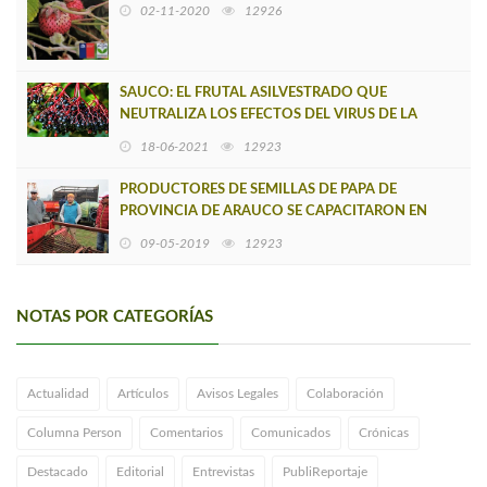
MANDARÍN
02-11-2020
12926
SAUCO: EL FRUTAL ASILVESTRADO QUE
NEUTRALIZA LOS EFECTOS DEL VIRUS DE LA
INFLUENZA
18-06-2021
12923
PRODUCTORES DE SEMILLAS DE PAPA DE
PROVINCIA DE ARAUCO SE CAPACITARON EN
OSORNO
09-05-2019
12923
NOTAS POR CATEGORÍAS
Actualidad
Artículos
Avisos Legales
Colaboración
Columna Person
Comentarios
Comunicados
Crónicas
Destacado
Editorial
Entrevistas
PubliReportaje