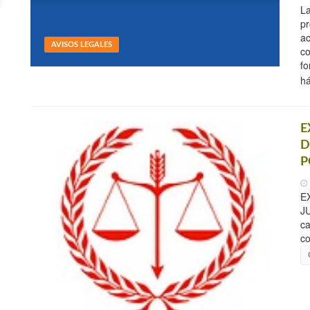
La
pr
ac
AVISOS LEGALES
co
fo
há
E
D
P
E
J
ca
co