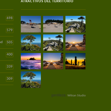
ATRACTIVOS DEL TERRITORIO
698
579
ad
505
400
339
309
gentileza:
Witran Studio