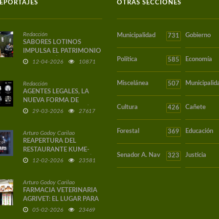
EPORTAJES
OTRAS SECCIONES
Redacción
Municipalidad
Gobierno
731
SABORES LOTINOS
IMPULSA EL PATRIMONIO
Política
Economía
GASTRONÓMICO DE
585
12-04-2026
10871
LOTA CON CATA DE
VINOS DE AUTOR
Miscelánea
Municipalid
Redacción
507
AGENTES LEGALES, LA
NUEVA FORMA DE
Cultura
Cañete
426
EJERCER LA ABOGACÍA
29-03-2026
27617
EN CHILE
Forestal
Educación
369
Arturo Godoy Carilao
REAPERTURA DEL
RESTAURANTE KUME-
Senador A. Nav
Justicia
323
GULAM EN EL CORAZÓN
12-02-2026
23581
DE CAÑETE
Arturo Godoy Carilao
FARMACIA VETERINARIA
AGRIVET: EL LUGAR PARA
LAS MASCOTAS DEL
05-02-2026
23469
TERRITORIO ARAUCO