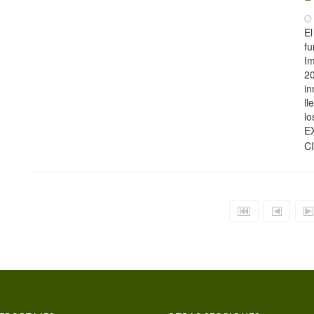
El
fu
Im
20
in
ll
l
E
C