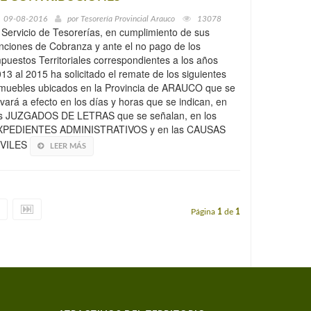
09-08-2016
por
Tesorería Provincial Arauco
13078
 Servicio de Tesorerías, en cumplimiento de sus
nciones de Cobranza y ante el no pago de los
puestos Territoriales correspondientes a los años
13 al 2015 ha solicitado el remate de los siguientes
muebles ubicados en la Provincia de ARAUCO que se
evará a efecto en los días y horas que se indican, en
os JUZGADOS DE LETRAS que se señalan, en los
XPEDIENTES ADMINISTRATIVOS y en las CAUSAS
IVILES
LEER MÁS
Página
1
de
1