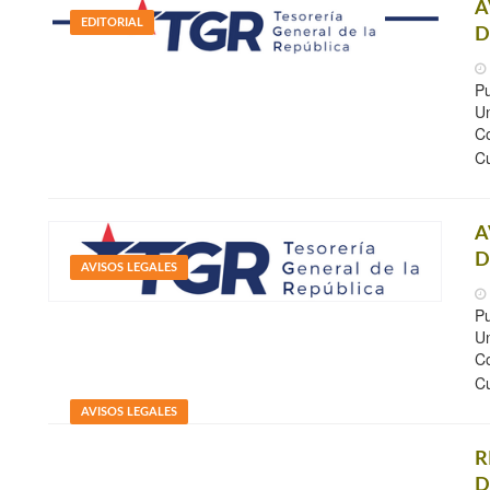
A
EDITORIAL
D
Pu
Un
Co
C
A
D
AVISOS LEGALES
Pu
Un
Co
C
AVISOS LEGALES
R
D