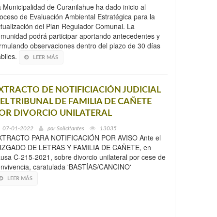
 Municipalidad de Curanilahue ha dado inicio al
oceso de Evaluación Ambiental Estratégica para la
tualización del Plan Regulador Comunal. La
munidad podrá participar aportando antecedentes y
rmulando observaciones dentro del plazo de 30 días
biles.
LEER MÁS
XTRACTO DE NOTIFICIACIÓN JUDICIAL
EL TRIBUNAL DE FAMILIA DE CAÑETE
OR DIVORCIO UNILATERAL
07-01-2022
por
Solicitantes
13035
XTRACTO PARA NOTIFICACIÓN POR AVISO Ante el
UZGADO DE LETRAS Y FAMILIA DE CAÑETE, en
usa C-215-2021, sobre divorcio unilateral por cese de
nvivencia, caratulada 'BASTÍAS/CANCINO'
LEER MÁS