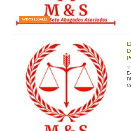
AVISOS LEGALES
E
D
P
E
RI
C