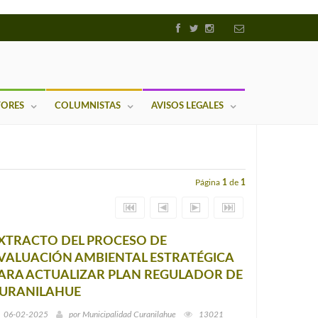
TORES
COLUMNISTAS
AVISOS LEGALES
Página
1
de
1
XTRACTO DEL PROCESO DE
VALUACIÓN AMBIENTAL ESTRATÉGICA
ARA ACTUALIZAR PLAN REGULADOR DE
URANILAHUE
06-02-2025
por
Municipalidad Curanilahue
13021