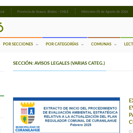
cial
Provincia de Arauco, Biobío - CHILE
Miércoles 05 de Agosto de 2026
POR SECCIONES
POR CATEGORÍAS
COMUNAS
LEC
SECCIÓN: AVISOS LEGALES (VARIAS CATEG.)
E
E
P
C