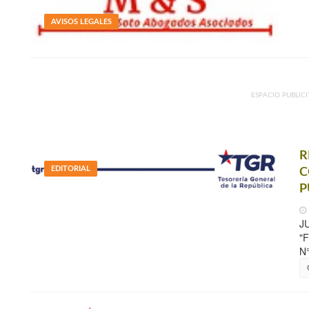
AVISOS LEGALES
ESPACIO PUBLICI
R
EDITORIAL
C
P
J
"
N