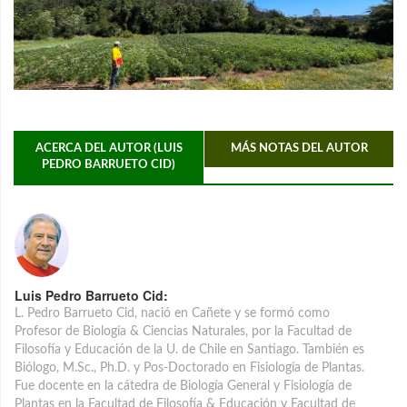
ACERCA DEL AUTOR (LUIS
MÁS NOTAS DEL AUTOR
PEDRO BARRUETO CID)
Luis Pedro Barrueto Cid:
L. Pedro Barrueto Cid, nació en Cañete y se formó como
Profesor de Biología & Ciencias Naturales, por la Facultad de
Filosofía y Educación de la U. de Chile en Santiago. También es
Biólogo, M.Sc., Ph.D. y Pos-Doctorado en Fisiología de Plantas.
Fue docente en la cátedra de Biología General y Fisiología de
Plantas en la Facultad de Filosofía & Educación y Facultad de