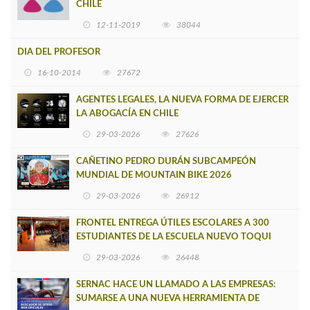
CHILE
12-11-2019
38044
DIA DEL PROFESOR
16-10-2014
27672
AGENTES LEGALES, LA NUEVA FORMA DE EJERCER
LA ABOGACÍA EN CHILE
29-03-2026
27626
CAÑETINO PEDRO DURÁN SUBCAMPEÓN
MUNDIAL DE MOUNTAIN BIKE 2026
29-03-2026
26912
FRONTEL ENTREGA ÚTILES ESCOLARES A 300
ESTUDIANTES DE LA ESCUELA NUEVO TOQUI
CAUPOLICÁN DE CAÑETE
29-03-2026
26448
SERNAC HACE UN LLAMADO A LAS EMPRESAS:
SUMARSE A UNA NUEVA HERRAMIENTA DE