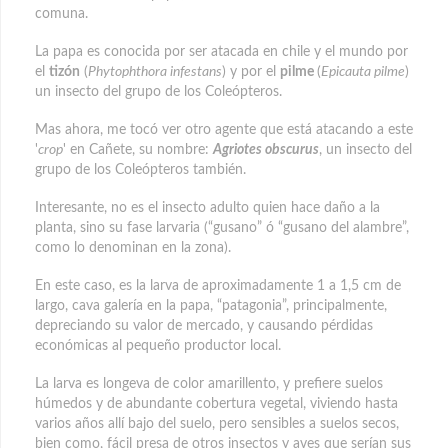
comuna.
La papa es conocida por ser atacada en chile y el mundo por
el
tizón
(
Phytophthora infestans
) y por el
pilme
(
Epicauta pilme
)
un insecto del grupo de los Coleópteros.
Mas ahora, me tocó ver otro agente que está atacando a este
'
crop
' en Cañete, su nombre:
Agriotes obscurus
, un insecto del
grupo de los Coleópteros también.
Interesante, no es el insecto adulto quien hace daño a la
planta, sino su fase larvaria (“gusano” ó “gusano del alambre”,
como lo denominan en la zona).
En este caso, es la larva de aproximadamente 1 a 1,5 cm de
largo, cava galería en la papa, “patagonia”, principalmente,
depreciando su valor de mercado, y causando pérdidas
económicas al pequeño productor local.
La larva es longeva de color amarillento, y prefiere suelos
húmedos y de abundante cobertura vegetal, viviendo hasta
varios años allí bajo del suelo, pero sensibles a suelos secos,
bien como, fácil presa de otros insectos y aves que serían sus