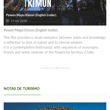
Pewen Mapu Kimun (English trailer).
17 nov 2020
Pewen Mapu Kimun (English trailer).
This film provides a visual metaphor between water and knowledge,
a reflection to look at nature and its eternal wisdom.
It is a contemplative testimonial, with sequences of mountains,
forests and water reserves of the Pewenche territory (Chile).
ANUNCIO PUBLICITARIO
NOTAS DE TURISMO