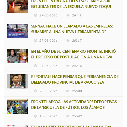
FRONTEL ENTREGA ÚTILES ESCOLARES A 300
ESTUDIANTES DE LA ESCUELA NUEVO TOQUI
CAUPOLICÁN DE CAÑETE
29-03-2026
26449
SERNAC HACE UN LLAMADO A LAS EMPRESAS:
SUMARSE A UNA NUEVA HERRAMIENTA DE
BUSCADOR DE SITIOS WEB OFICIALES
29-03-2026
26317
EN EL AÑO DE SU CENTENARIO FRONTEL INICIÓ
EL PROCESO DE POSTULACIÓN A UNA NUEVA
VERSIÓN DE MUJERES CON ENERGÍA
24-03-2026
25716
REPORTAJE HACE PENSAR QUE PERMANENCIA DE
DELEGADO PROVINCIAL DE ARAUCO SEA
INSOSTENIBLE
28-03-2026
25588
FRONTEL APOYA LAS ACTIVIDADES DEPORTIVAS
DE LA 'ESCUELA DE FÚTBOL LOS ÁLAMOS'
15-03-2026
25542