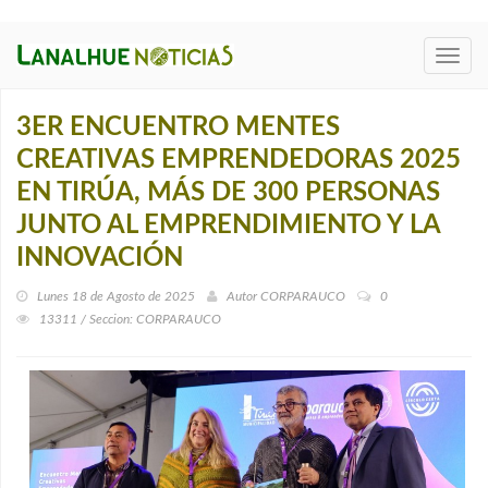
Toggl
navig
3ER ENCUENTRO MENTES
CREATIVAS EMPRENDEDORAS 2025
EN TIRÚA, MÁS DE 300 PERSONAS
JUNTO AL EMPRENDIMIENTO Y LA
INNOVACIÓN
Lunes 18 de Agosto de 2025
Autor
CORPARAUCO
0
13311 / Seccion: CORPARAUCO