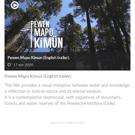
Pewen Mapu Kimun (English trailer).
17 nov 2020
Pewen Mapu Kimun (English trailer).
This film provides a visual metaphor between water and knowledge,
a reflection to look at nature and its eternal wisdom.
It is a contemplative testimonial, with sequences of mountains,
forests and water reserves of the Pewenche territory (Chile).
ANUNCIO PUBLICITARIO