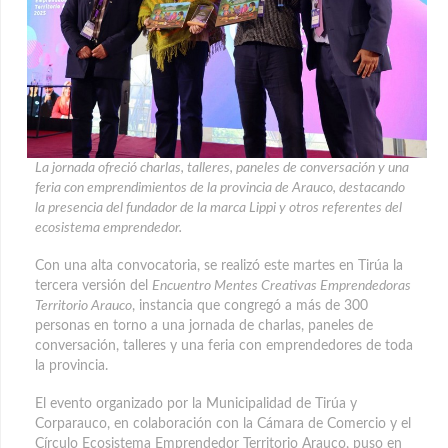
La jornada ofreció charlas, talleres, paneles de conversación y una
feria con emprendimientos de la provincia de Arauco, destacando
la presencia del fundador de la marca Lippi y otros referentes del
ecosistema emprendedor.
Con una alta convocatoria, se realizó este martes en Tirúa la
tercera versión del
Encuentro Mentes Creativas Emprendedoras
Territorio Arauco
, instancia que congregó a más de 300
personas en torno a una jornada de charlas, paneles de
conversación, talleres y una feria con emprendedores de toda
la provincia.
El evento organizado por la Municipalidad de Tirúa y
Corparauco, en colaboración con la Cámara de Comercio y el
Círculo Ecosistema Emprendedor Territorio Arauco, puso en