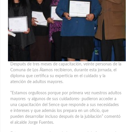
Después de tres meses de capacitación, veinte personas de la
Comuna de Los Álamos recibieron, durante esta jornada, el
diploma que certifica su experticia en el cuidado y la
atención de adultos mayores.
“Estamos orgullosos porque por primera vez nuestros adultos
mayores -y algunos de sus cuidadores- pudieron acceder a
una capacitación del Sence que responde a sus necesidades
e intereses y que además los prepara en un oficio, que
pueden desarrollar incluso después de la jubilación” comentó
el alcalde Jorge Fuentes.