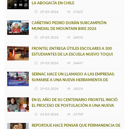
LA ABOGACÍA EN CHILE
29-03-2026
27625
CAÑETINO PEDRO DURÁN SUBCAMPEÓN
MUNDIAL DE MOUNTAIN BIKE 2026
29-03-2026
26910
FRONTEL ENTREGA ÚTILES ESCOLARES A 300
ESTUDIANTES DE LA ESCUELA NUEVO TOQUI
CAUPOLICÁN DE CAÑETE
29-03-2026
26447
SERNAC HACE UN LLAMADO A LAS EMPRESAS:
SUMARSE A UNA NUEVA HERRAMIENTA DE
BUSCADOR DE SITIOS WEB OFICIALES
29-03-2026
26314
EN EL AÑO DE SU CENTENARIO FRONTEL INICIÓ
EL PROCESO DE POSTULACIÓN A UNA NUEVA
VERSIÓN DE MUJERES CON ENERGÍA
24-03-2026
25709
REPORTAJE HACE PENSAR QUE PERMANENCIA DE