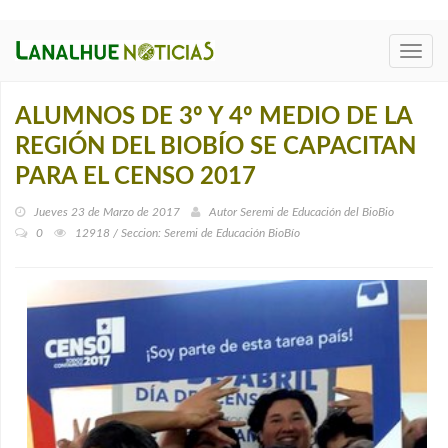
Toggl
navig
ALUMNOS DE 3º Y 4º MEDIO DE LA
REGIÓN DEL BIOBÍO SE CAPACITAN
PARA EL CENSO 2017
Jueves 23 de Marzo de 2017
Autor
Seremi de Educación del BioBio
0
12918 / Seccion: Seremi de Educación BioBí­o