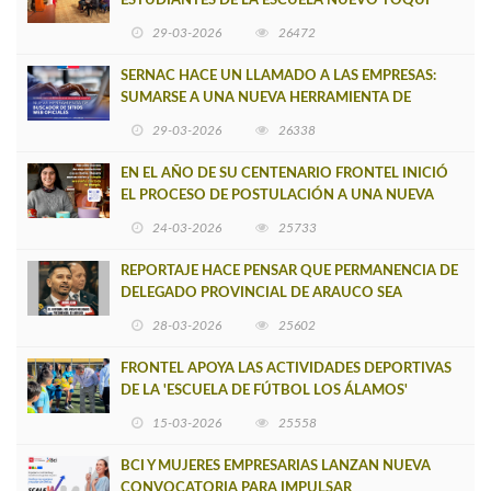
ESTUDIANTES DE LA ESCUELA NUEVO TOQUI
CAUPOLICÁN DE CAÑETE
29-03-2026
26472
SERNAC HACE UN LLAMADO A LAS EMPRESAS:
SUMARSE A UNA NUEVA HERRAMIENTA DE
BUSCADOR DE SITIOS WEB OFICIALES
29-03-2026
26338
EN EL AÑO DE SU CENTENARIO FRONTEL INICIÓ
EL PROCESO DE POSTULACIÓN A UNA NUEVA
VERSIÓN DE MUJERES CON ENERGÍA
24-03-2026
25733
REPORTAJE HACE PENSAR QUE PERMANENCIA DE
DELEGADO PROVINCIAL DE ARAUCO SEA
INSOSTENIBLE
28-03-2026
25602
FRONTEL APOYA LAS ACTIVIDADES DEPORTIVAS
DE LA 'ESCUELA DE FÚTBOL LOS ÁLAMOS'
15-03-2026
25558
BCI Y MUJERES EMPRESARIAS LANZAN NUEVA
CONVOCATORIA PARA IMPULSAR