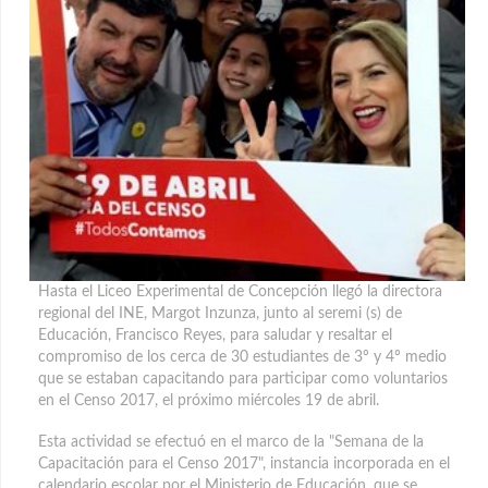
Hasta el Liceo Experimental de Concepción llegó la directora
regional del INE, Margot Inzunza, junto al seremi (s) de
Educación, Francisco Reyes, para saludar y resaltar el
compromiso de los cerca de 30 estudiantes de 3º y 4º medio
que se estaban capacitando para participar como voluntarios
en el Censo 2017, el próximo miércoles 19 de abril.
Esta actividad se efectuó en el marco de la "Semana de la
Capacitación para el Censo 2017", instancia incorporada en el
calendario escolar por el Ministerio de Educación, que se