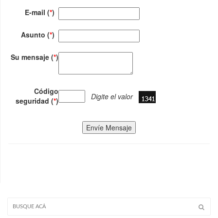
E-mail (
*
)
Asunto (
*
)
Su mensaje (
*
)
Código
Digite el valor
seguridad (
*
)
Envíe Mensaje