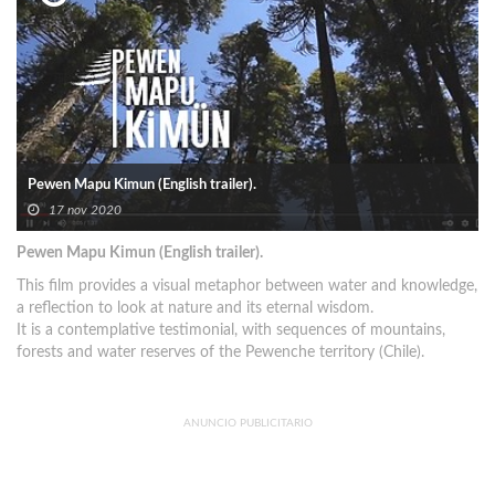
Pewen Mapu Kimun (English trailer).
17 nov 2020
Pewen Mapu Kimun (English trailer).
This film provides a visual metaphor between water and knowledge,
a reflection to look at nature and its eternal wisdom.
It is a contemplative testimonial, with sequences of mountains,
forests and water reserves of the Pewenche territory (Chile).
ANUNCIO PUBLICITARIO