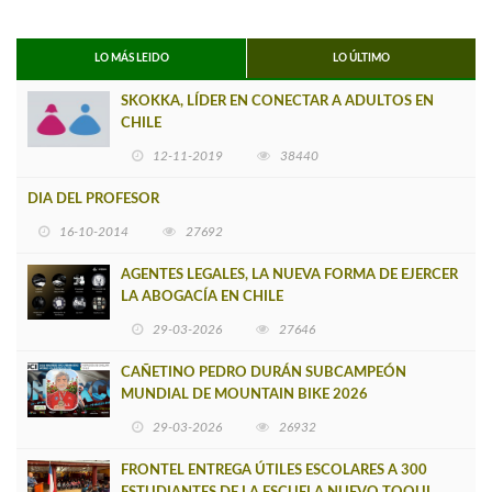
LO MÁS LEIDO
LO ÚLTIMO
SKOKKA, LÍDER EN CONECTAR A ADULTOS EN
CHILE
12-11-2019
38440
DIA DEL PROFESOR
16-10-2014
27692
AGENTES LEGALES, LA NUEVA FORMA DE EJERCER
LA ABOGACÍA EN CHILE
29-03-2026
27646
CAÑETINO PEDRO DURÁN SUBCAMPEÓN
MUNDIAL DE MOUNTAIN BIKE 2026
29-03-2026
26932
FRONTEL ENTREGA ÚTILES ESCOLARES A 300