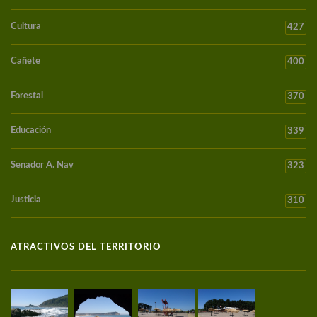
Cultura
427
Cañete
400
Forestal
370
Educación
339
Senador A. Nav
323
Justicia
310
ATRACTIVOS DEL TERRITORIO