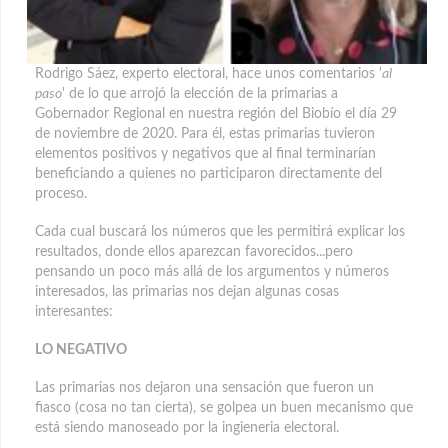
Rodrigo Sáez, experto electoral, hace unos comentarios '
al
paso
' de lo que arrojó la elección de la primarias a
Gobernador Regional en nuestra región del Biobío el día 29
de noviembre de 2020. Para él, estas primarias tuvieron
elementos positivos y negativos que al final terminarían
beneficiando a quienes no participaron directamente del
proceso.
Cada cual buscará los números que les permitirá explicar los
resultados, donde ellos aparezcan favorecidos...pero
pensando un poco más allá de los argumentos y números
interesados, las primarias nos dejan algunas cosas
interesantes:
LO NEGATIVO
Las primarias nos dejaron una sensación que fueron un
fiasco (cosa no tan cierta), se golpea un buen mecanismo que
está siendo manoseado por la ingieneria electoral.