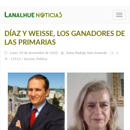
Toggl
navig
DÍAZ Y WEISSE, LOS GANADORES DE
LAS PRIMARIAS
Lunes 30 de Noviembre de 2020
Autor
Rodrigo Sáez Araneda
1
12913 / Seccion: Política