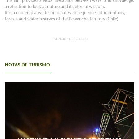
This film provides a visual metaphor between water and knowledge,
a reflection to look at nature and its eternal wisdom.
It is a contemplative testimonial, with sequences of mountains,
forests and water reserves of the Pewenche territory (Chile).
ANUNCIO PUBLICITARIO
NOTAS DE TURISMO