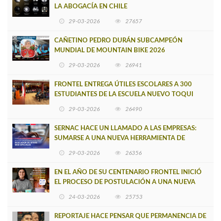
LA ABOGACÍA EN CHILE
29-03-2026
27657
CAÑETINO PEDRO DURÁN SUBCAMPEÓN
MUNDIAL DE MOUNTAIN BIKE 2026
29-03-2026
26941
FRONTEL ENTREGA ÚTILES ESCOLARES A 300
ESTUDIANTES DE LA ESCUELA NUEVO TOQUI
CAUPOLICÁN DE CAÑETE
29-03-2026
26490
SERNAC HACE UN LLAMADO A LAS EMPRESAS:
SUMARSE A UNA NUEVA HERRAMIENTA DE
BUSCADOR DE SITIOS WEB OFICIALES
29-03-2026
26356
EN EL AÑO DE SU CENTENARIO FRONTEL INICIÓ
EL PROCESO DE POSTULACIÓN A UNA NUEVA
VERSIÓN DE MUJERES CON ENERGÍA
24-03-2026
25753
REPORTAJE HACE PENSAR QUE PERMANENCIA DE