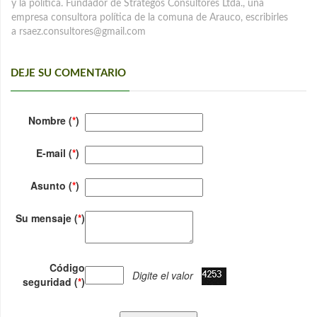
y la política. Fundador de Strategos Consultores Ltda., una
empresa consultora política de la comuna de Arauco, escribirles
a rsaez.consultores@gmail.com
DEJE SU COMENTARIO
Nombre (
*
)
E-mail (
*
)
Asunto (
*
)
Su mensaje (
*
)
Código
Digite el valor
seguridad (
*
)