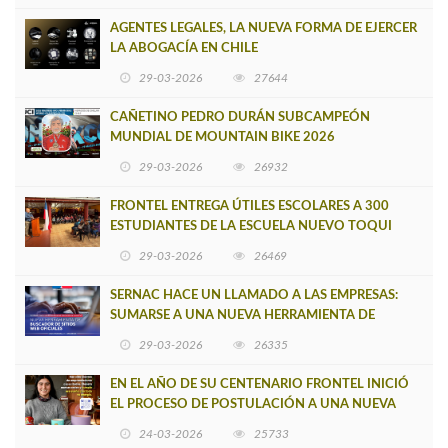
AGENTES LEGALES, LA NUEVA FORMA DE EJERCER
LA ABOGACÍA EN CHILE
29-03-2026
27644
CAÑETINO PEDRO DURÁN SUBCAMPEÓN
MUNDIAL DE MOUNTAIN BIKE 2026
29-03-2026
26932
FRONTEL ENTREGA ÚTILES ESCOLARES A 300
ESTUDIANTES DE LA ESCUELA NUEVO TOQUI
CAUPOLICÁN DE CAÑETE
29-03-2026
26469
SERNAC HACE UN LLAMADO A LAS EMPRESAS:
SUMARSE A UNA NUEVA HERRAMIENTA DE
BUSCADOR DE SITIOS WEB OFICIALES
29-03-2026
26335
EN EL AÑO DE SU CENTENARIO FRONTEL INICIÓ
EL PROCESO DE POSTULACIÓN A UNA NUEVA
VERSIÓN DE MUJERES CON ENERGÍA
24-03-2026
25733