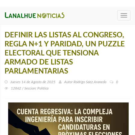
Toggl
navig
DEFINIR LAS LISTAS AL CONGRESO,
REGLA N+1 Y PARIDAD, UN PUZZLE
ELECTORAL QUE TENSIONA
ARMADO DE LISTAS
PARLAMENTARIAS
Jueves 14 de Agosto de 2025
Autor
Rodrigo Sáez Araneda
0
12862 / Seccion: Política