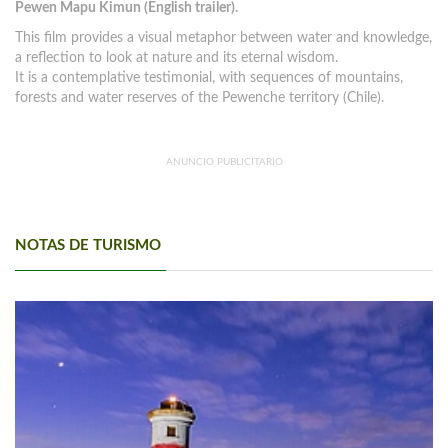
Pewen Mapu Kimun (English trailer).
This film provides a visual metaphor between water and knowledge,
a reflection to look at nature and its eternal wisdom.
It is a contemplative testimonial, with sequences of mountains,
forests and water reserves of the Pewenche territory (Chile).
ANUNCIO PUBLICITARIO
NOTAS DE TURISMO