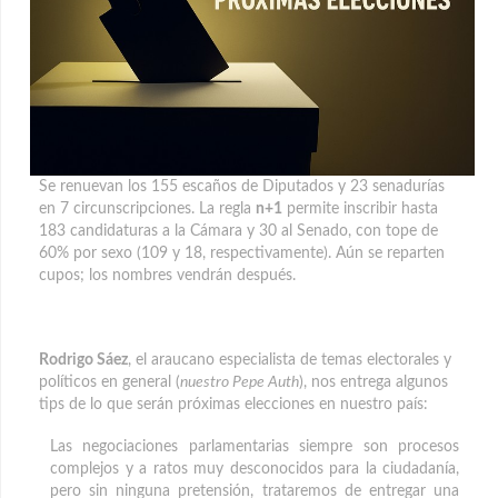
Se renuevan los 155 escaños de Diputados y 23 senadurías
en 7 circunscripciones. La regla
n+1
permite inscribir hasta
183 candidaturas a la Cámara y 30 al Senado, con tope de
60% por sexo (109 y 18, respectivamente). Aún se reparten
cupos; los nombres vendrán después.
Rodrigo Sáez
, el araucano especialista de temas electorales y
políticos en general (
nuestro Pepe Auth
), nos entrega algunos
tips de lo que serán próximas elecciones en nuestro país:
Las negociaciones parlamentarias siempre son procesos
complejos y a ratos muy desconocidos para la ciudadanía,
pero sin ninguna pretensión, trataremos de entregar una