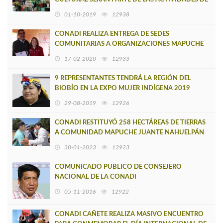
CONADI PARA TRIMESTRE FINAL 2019
01-10-2019
12938
CONADI REALIZA ENTREGA DE SEDES
COMUNITARIAS A ORGANIZACIONES MAPUCHE
DE TIRÚA SUR
17-02-2020
12933
9 REPRESENTANTES TENDRÁ LA REGIÓN DEL
BIOBÍO EN LA EXPO MUJER INDÍGENA 2019
29-08-2019
12926
CONADI RESTITUYÓ 258 HECTÁREAS DE TIERRAS
A COMUNIDAD MAPUCHE JUANTE NAHUELPÁN
DE TIRÚA
30-01-2023
12923
COMUNICADO PUBLICO DE CONSEJERO
NACIONAL DE LA CONADI
05-11-2016
12922
CONADI CAÑETE REALIZA MASIVO ENCUENTRO