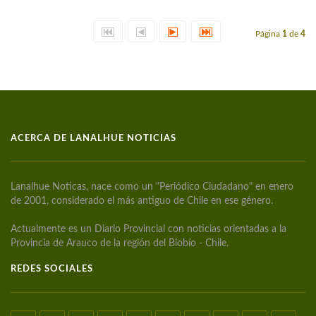
Página
1
de
4
ACERCA DE LANALHUE NOTICIAS
Lanalhue Noticas, nace como un "Periódico Ciudadano" en enero
de 2001, considerado el más antiguo de Chile en ese género.
Actualmente es un Diario Provincial con noticias orientadas a la
Provincia de Arauco de la región del Biobío - Chile.
REDES SOCIALES