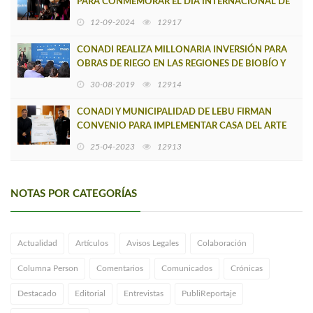
PARA CONMEMORAR EL DÍA INTERNACIONAL DE
LA MUJER INDÍGENA
12-09-2024
12917
CONADI REALIZA MILLONARIA INVERSIÓN PARA
OBRAS DE RIEGO EN LAS REGIONES DE BIOBÍO Y
ÑUBLE
30-08-2019
12914
CONADI Y MUNICIPALIDAD DE LEBU FIRMAN
CONVENIO PARA IMPLEMENTAR CASA DEL ARTE
MAPUCHE EN LA CAPITAL PROVINCIAL
25-04-2023
12913
NOTAS POR CATEGORÍAS
Actualidad
Artículos
Avisos Legales
Colaboración
Columna Person
Comentarios
Comunicados
Crónicas
Destacado
Editorial
Entrevistas
PubliReportaje