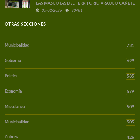
LAS MASCOTAS DEL TERRITORIO ARAUCO CAÑETE
05-02-2026
23481
OTRAS SECCIONES
Municipalidad
731
Gobierno
699
Política
585
Economía
579
Miscelánea
509
Municipalidad
505
Cultura
426