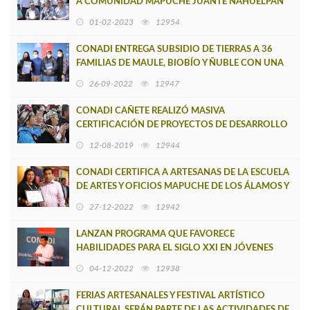
A COMUNIDAD MAPUCHE JUANTE NAHUELPÁN
DE TIRÚA
01-02-2023
12954
CONADI ENTREGA SUBSIDIO DE TIERRAS A 36
FAMILIAS DE MAULE, BIOBÍO Y ÑUBLE CON UNA
INVERSIÓN DE 900 MILLONES DE PESOS
26-09-2022
12947
CONADI CAÑETE REALIZÓ MASIVA
CERTIFICACIÓN DE PROYECTOS DE DESARROLLO
Y CULTURA DE LA PROVINCIA DE ARAUCO
12-08-2019
12944
CONADI CERTIFICA A ARTESANAS DE LA ESCUELA
DE ARTES Y OFICIOS MAPUCHE DE LOS ÁLAMOS Y
CAÑETE
27-12-2022
12942
LANZAN PROGRAMA QUE FAVORECE
HABILIDADES PARA EL SIGLO XXI EN JÓVENES
MAPUCHE DEL BIOBÍO, MAULE Y ÑUBLE
04-12-2022
12938
FERIAS ARTESANALES Y FESTIVAL ARTÍSTICO
CULTURAL SERÁN PARTE DE LAS ACTIVIDADES DE