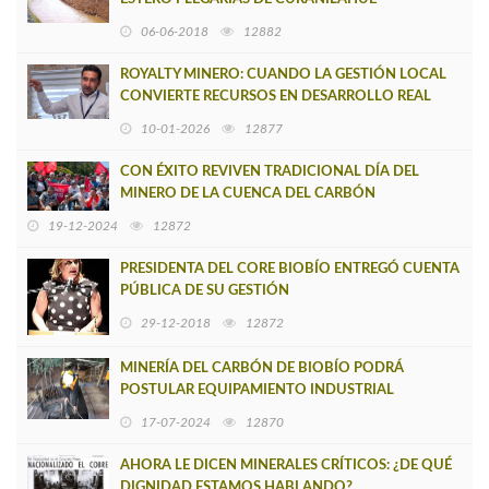
06-06-2018
12882
ROYALTY MINERO: CUANDO LA GESTIÓN LOCAL
CONVIERTE RECURSOS EN DESARROLLO REAL
10-01-2026
12877
CON ÉXITO REVIVEN TRADICIONAL DÍA DEL
MINERO DE LA CUENCA DEL CARBÓN
19-12-2024
12872
PRESIDENTA DEL CORE BIOBÍO ENTREGÓ CUENTA
PÚBLICA DE SU GESTIÓN
29-12-2018
12872
MINERÍA DEL CARBÓN DE BIOBÍO PODRÁ
POSTULAR EQUIPAMIENTO INDUSTRIAL
MEDIANTE FONDO CONCURSABLE
17-07-2024
12870
AHORA LE DICEN MINERALES CRÍTICOS: ¿DE QUÉ
DIGNIDAD ESTAMOS HABLANDO?