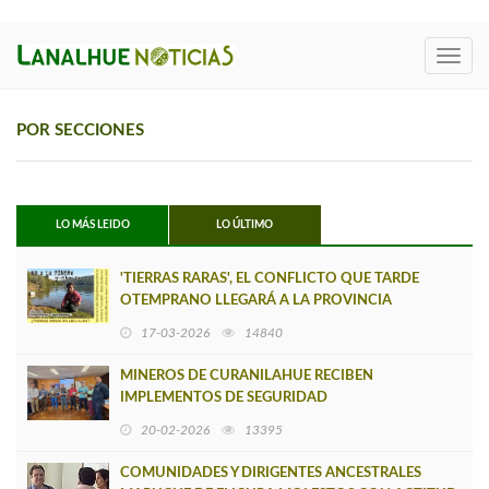
Toggl
navig
POR SECCIONES
LO MÁS LEIDO
LO ÚLTIMO
'TIERRAS RARAS', EL CONFLICTO QUE TARDE
OTEMPRANO LLEGARÁ A LA PROVINCIA
17-03-2026
14840
MINEROS DE CURANILAHUE RECIBEN
IMPLEMENTOS DE SEGURIDAD
20-02-2026
13395
COMUNIDADES Y DIRIGENTES ANCESTRALES