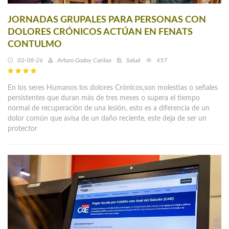
JORNADAS GRUPALES PARA PERSONAS CON
DOLORES CRÓNICOS ACTÚAN EN FENATS
CONTULMO
02-08-26
Arturo Godoy Carilao
Salud
457
En los seres Humanos los dolores Crónicos,son molestias o señales
persistentes que duran más de tres meses o supera el tiempo
normal de recuperación de una lesión, esto es a diferencia de un
dolor común que avisa de un daño reciente, este deja de ser un
protector