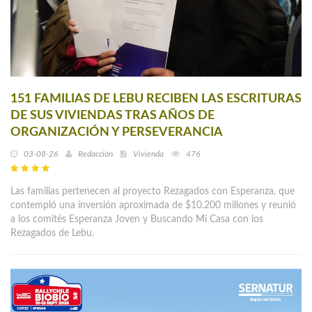
151 FAMILIAS DE LEBU RECIBEN LAS ESCRITURAS
DE SUS VIVIENDAS TRAS AÑOS DE
ORGANIZACIÓN Y PERSEVERANCIA
03-08-26
Redacción
Vivienda
476
Las familias pertenecen al proyecto Rezagados con Esperanza, que
contempló una inversión aproximada de $10.200 millones y reunió
a los comités Esperanza Joven y Buscando Mi Casa con los
Rezagados de Lebu.