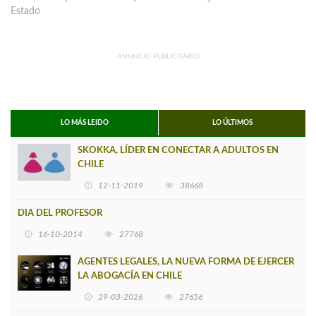
Estado
ANUNCIO PUBLICITARIO
LO MÁS LEIDO
LO ÚLTIMOS
SKOKKA, LÍDER EN CONECTAR A ADULTOS EN
CHILE
12-11-2019
38668
DIA DEL PROFESOR
16-10-2014
27768
AGENTES LEGALES, LA NUEVA FORMA DE EJERCER
LA ABOGACÍA EN CHILE
29-03-2026
27656