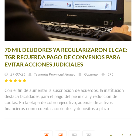
70 MIL DEUDORES YA REGULARIZARON EL CAE:
TGR RECUERDA PAGO DE CONVENIOS PARA
EVITAR ACCIONES JUDICIALES
29-07-26
Tesorería Provincial Arauco
Gobierno
696
Con el fin de aumentar la suscripción de acuerdos, la institución
destaca facilidades para el pago del pie inicial y reducción de
cuotas. En la etapa de cobro ejecutivo, además de activos
financieros como cuentas corrientes y depósitos a plazo