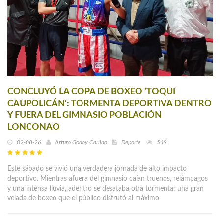
CONCLUYÓ LA COPA DE BOXEO 'TOQUI
CAUPOLICÁN': TORMENTA DEPORTIVA DENTRO
Y FUERA DEL GIMNASIO POBLACIÓN
LONCONAO
02-08-26
Arturo Godoy Carilao
Deporte
549
Este sábado se vivió una verdadera jornada de alto impacto
deportivo. Mientras afuera del gimnasio caían truenos, relámpagos
y una intensa lluvia, adentro se desataba otra tormenta: una gran
velada de boxeo que el público disfrutó al máximo