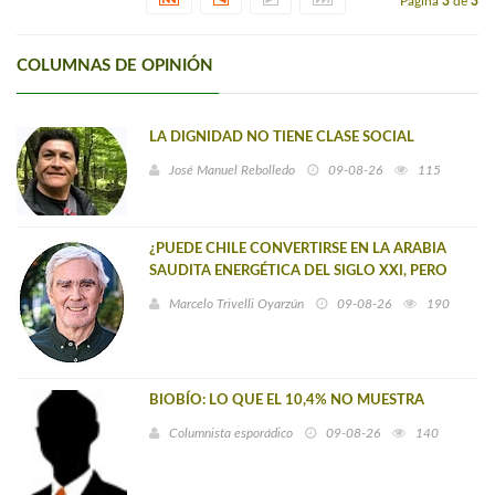
Página
3
de
3
COLUMNAS DE OPINIÓN
LA DIGNIDAD NO TIENE CLASE SOCIAL
José Manuel Rebolledo
09-08-26
115
¿PUEDE CHILE CONVERTIRSE EN LA ARABIA
SAUDITA ENERGÉTICA DEL SIGLO XXI, PERO
BASADA EN ELECTRICIDAD Y NO EN PETRÓLEO?
Marcelo Trivelli Oyarzún
09-08-26
190
BIOBÍO: LO QUE EL 10,4% NO MUESTRA
Columnista esporádico
09-08-26
140