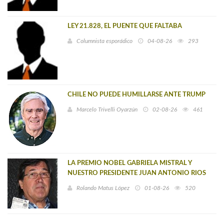
LEY 21.828, EL PUENTE QUE FALTABA
Columnista esporádico
04-08-26
293
CHILE NO PUEDE HUMILLARSE ANTE TRUMP
Marcelo Trivelli Oyarzún
02-08-26
461
LA PREMIO NOBEL GABRIELA MISTRAL Y
NUESTRO PRESIDENTE JUAN ANTONIO RIOS
Rolando Matus López
01-08-26
520