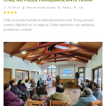
CHILE NO PUEDE HUMILLARSE ANTE TRUMP
02-08-26
Marcelo Trivelli Oyarzún
Política
461
Chile no puede humillarse silenciosamente ante Trump porque
nuestra dignidad no se negocia. Debe responder con sabiduría,
prudencia y unidad.