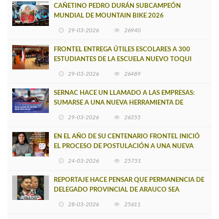
CAÑETINO PEDRO DURÁN SUBCAMPEÓN
MUNDIAL DE MOUNTAIN BIKE 2026
29-03-2026
26940
FRONTEL ENTREGA ÚTILES ESCOLARES A 300
ESTUDIANTES DE LA ESCUELA NUEVO TOQUI
CAUPOLICÁN DE CAÑETE
29-03-2026
26489
SERNAC HACE UN LLAMADO A LAS EMPRESAS:
SUMARSE A UNA NUEVA HERRAMIENTA DE
BUSCADOR DE SITIOS WEB OFICIALES
29-03-2026
26355
EN EL AÑO DE SU CENTENARIO FRONTEL INICIÓ
EL PROCESO DE POSTULACIÓN A UNA NUEVA
VERSIÓN DE MUJERES CON ENERGÍA
24-03-2026
25751
REPORTAJE HACE PENSAR QUE PERMANENCIA DE
DELEGADO PROVINCIAL DE ARAUCO SEA
INSOSTENIBLE
28-03-2026
25611