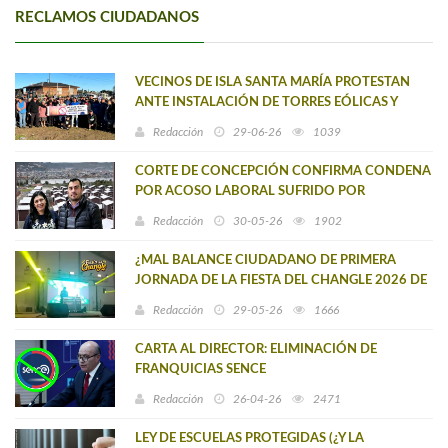
RECLAMOS CIUDADANOS
VECINOS DE ISLA SANTA MARÍA PROTESTAN
ANTE INSTALACIÓN DE TORRES EÓLICAS Y
SOLICITUD DE EXPLORACIÓN DE TIERRAS
Redacción
29-06-26
1039
RARAS
CORTE DE CONCEPCIÓN CONFIRMA CONDENA
POR ACOSO LABORAL SUFRIDO POR
FUNCIONARIO DE SERVIU PROVINCIAL (LEBU)
Redacción
30-05-26
1902
¿MAL BALANCE CIUDADANO DE PRIMERA
JORNADA DE LA FIESTA DEL CHANGLE 2026 DE
CAÑETE?
Redacción
29-05-26
1666
CARTA AL DIRECTOR: ELIMINACIÓN DE
FRANQUICIAS SENCE
Redacción
26-04-26
2471
LEY DE ESCUELAS PROTEGIDAS (¿Y LA