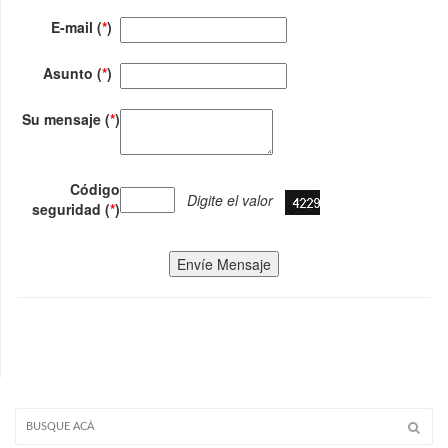
E-mail (
*
)
Asunto (
*
)
Su mensaje (
*
)
Código
Digite el valor
seguridad (
*
)
Envíe Mensaje