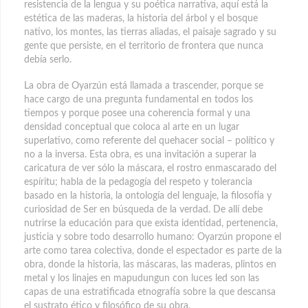
resistencia de la lengua y su poética narrativa, aquí está la
estética de las maderas, la historia del árbol y el bosque
nativo, los montes, las tierras aliadas, el paisaje sagrado y su
gente que persiste, en el territorio de frontera que nunca
debía serlo.
La obra de Oyarzún está llamada a trascender, porque se
hace cargo de una pregunta fundamental en todos los
tiempos y porque posee una coherencia formal y una
densidad conceptual que coloca al arte en un lugar
superlativo, como referente del quehacer social – político y
no a la inversa. Esta obra, es una invitación a superar la
caricatura de ver sólo la máscara, el rostro enmascarado del
espíritu; habla de la pedagogía del respeto y tolerancia
basado en la historia, la ontología del lenguaje, la filosofía y
curiosidad de Ser en búsqueda de la verdad. De allí debe
nutrirse la educación para que exista identidad, pertenencia,
justicia y sobre todo desarrollo humano: Oyarzún propone el
arte como tarea colectiva, donde el espectador es parte de la
obra, donde la historia, las máscaras, las maderas, plintos en
metal y los linajes en mapudungun con luces led son las
capas de una estratificada etnografía sobre la que descansa
el sustrato ético y filosófico de su obra.