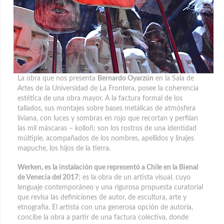
La obra que nos presenta
Bernardo Oyarzún
en la Sala de
Artes de la Universidad de La Frontera, posee la coherencia
estética de una obra mayor. A la factura formal de los
tallados, sus montajes sobre bases metálicas de atmósfera
liviana, con luces y sombras en rojo
que recortan y perfilan
las mil máscaras – kolloñ; son los rostros de una identidad
múltiple, acompañados de los nombres, apellidos y linajes
mapuche, los hijos de la tierra.
Werken, es la instalación que representó a Chile en la Bienal
de Venecia del 2017
; es la obra de un artista visual, cuyo
lenguaje contemporáneo y una rigurosa propuesta curatorial
que revisa las definiciones de autor, de escultura, arte y
etnografía. El artista con una generosa opción de autoría,
concibe la obra a partir de una factura colectiva, donde