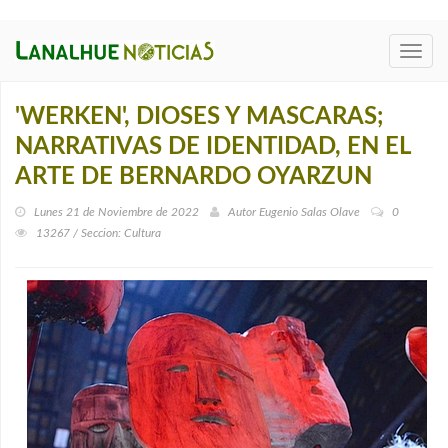
Toggl
navig
'WERKEN', DIOSES Y MASCARAS;
NARRATIVAS DE IDENTIDAD, EN EL
ARTE DE BERNARDO OYARZUN
Lunes 21 de Noviembre de 2022
Autor
Eugenio Salas Olave
0
13267 / Seccion: Cultura