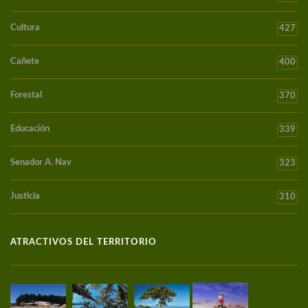
Cultura
427
Cañete
400
Forestal
370
Educación
339
Senador A. Nav
323
Justicia
310
ATRACTIVOS DEL TERRITORIO