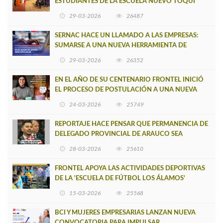
ESTUDIANTES DE LA ESCUELA NUEVO TOQUI
CAUPOLICÁN DE CAÑETE
29-03-2026
26487
SERNAC HACE UN LLAMADO A LAS EMPRESAS:
SUMARSE A UNA NUEVA HERRAMIENTA DE
BUSCADOR DE SITIOS WEB OFICIALES
29-03-2026
26352
EN EL AÑO DE SU CENTENARIO FRONTEL INICIÓ
EL PROCESO DE POSTULACIÓN A UNA NUEVA
VERSIÓN DE MUJERES CON ENERGÍA
24-03-2026
25749
REPORTAJE HACE PENSAR QUE PERMANENCIA DE
DELEGADO PROVINCIAL DE ARAUCO SEA
INSOSTENIBLE
28-03-2026
25610
FRONTEL APOYA LAS ACTIVIDADES DEPORTIVAS
DE LA 'ESCUELA DE FÚTBOL LOS ÁLAMOS'
15-03-2026
25568
BCI Y MUJERES EMPRESARIAS LANZAN NUEVA
CONVOCATORIA PARA IMPULSAR