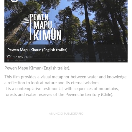
Pewen Mapu Kimun (English trailer).
17 nov 2020
Pewen Mapu Kimun (English trailer).
This film provides a visual metaphor between water and knowledge,
a reflection to look at nature and its eternal wisdom.
It is a contemplative testimonial, with sequences of mountains,
forests and water reserves of the Pewenche territory (Chile).
ANUNCIO PUBLICITARIO