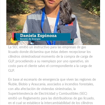
La SEC emitió un instructivo para las empresas de gas
licuado donde dictamina que éstas deben recepcionar los
cilindros siniestradosal momento de la compra de carga de
GLP, procediendo a su reemplazo por uno operativo, sin
costo para el cliente salvo el correspondiente a la carga de
GLP.
En base al escenario de emergencia que viven las regiones de
Ñuble, Biobío y Araucanía, asociados a incendios forestales,
con alta afectación de viviendas siniestradas, la
Superintendencia de Electricidad y Combustibles (SEC)
emitió un Reglamento para las distribuidoras de gas licuado,
en el cual se establece la intercambiabilidad de los cilindros