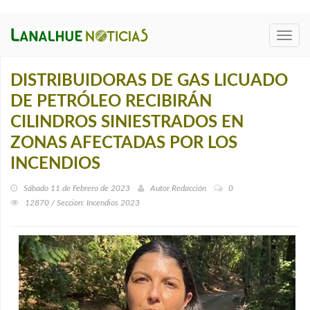
Toggl
navig
DISTRIBUIDORAS DE GAS LICUADO
DE PETRÓLEO RECIBIRÁN
CILINDROS SINIESTRADOS EN
ZONAS AFECTADAS POR LOS
INCENDIOS
Sábado 11 de Febrero de 2023
Autor
Redacción
0
12870 / Seccion: Incendios 2023