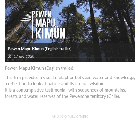
Pewen Mapu Kimun (English trailer).
17 nov 2020
Pewen Mapu Kimun (English trailer).
This film provides a visual metaphor between water and knowledge,
a reflection to look at nature and its eternal wisdom.
It is a contemplative testimonial, with sequences of mountains,
forests and water reserves of the Pewenche territory (Chile).
ANUNCIO PUBLICITARIO