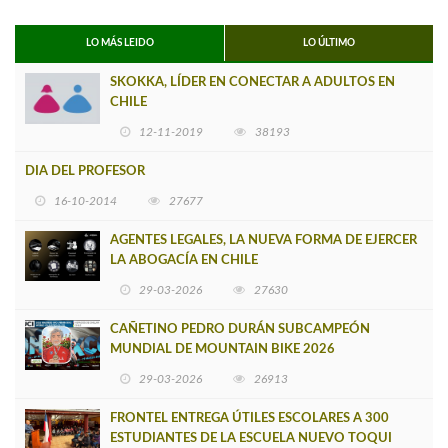
LO MÁS LEIDO
LO ÚLTIMO
SKOKKA, LÍDER EN CONECTAR A ADULTOS EN
CHILE
12-11-2019
38193
DIA DEL PROFESOR
16-10-2014
27677
AGENTES LEGALES, LA NUEVA FORMA DE EJERCER
LA ABOGACÍA EN CHILE
29-03-2026
27630
CAÑETINO PEDRO DURÁN SUBCAMPEÓN
MUNDIAL DE MOUNTAIN BIKE 2026
29-03-2026
26913
FRONTEL ENTREGA ÚTILES ESCOLARES A 300
ESTUDIANTES DE LA ESCUELA NUEVO TOQUI