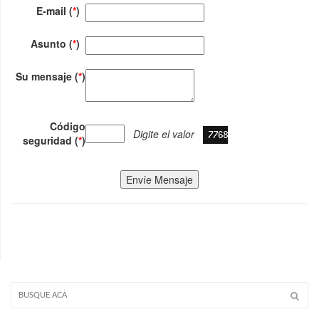
E-mail (
*
)
Asunto (
*
)
Su mensaje (
*
)
Código
Digite el valor
seguridad (
*
)
Envíe Mensaje