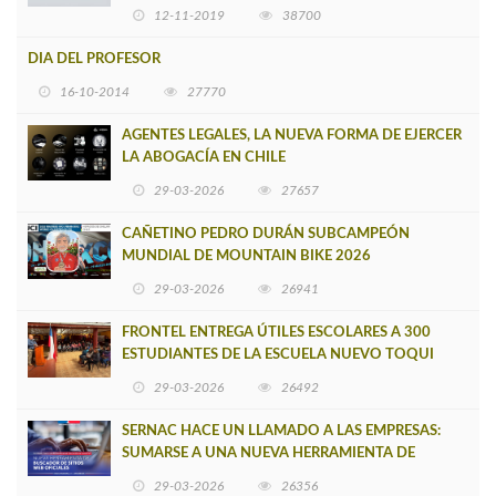
12-11-2019
38700
DIA DEL PROFESOR
16-10-2014
27770
AGENTES LEGALES, LA NUEVA FORMA DE EJERCER
LA ABOGACÍA EN CHILE
29-03-2026
27657
CAÑETINO PEDRO DURÁN SUBCAMPEÓN
MUNDIAL DE MOUNTAIN BIKE 2026
29-03-2026
26941
FRONTEL ENTREGA ÚTILES ESCOLARES A 300
ESTUDIANTES DE LA ESCUELA NUEVO TOQUI
CAUPOLICÁN DE CAÑETE
29-03-2026
26492
SERNAC HACE UN LLAMADO A LAS EMPRESAS:
SUMARSE A UNA NUEVA HERRAMIENTA DE
BUSCADOR DE SITIOS WEB OFICIALES
29-03-2026
26356