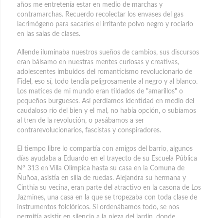
años me entretenía estar en medio de marchas y
contramarchas. Recuerdo recolectar los envases del gas
lacrimógeno para sacarles el irritante polvo negro y rociarlo
en las salas de clases.
Allende iluminaba nuestros sueños de cambios, sus discursos
eran bálsamo en nuestras mentes curiosas y creativas,
adolescentes imbuidos del romanticismo revolucionario de
Fidel, eso sí, todo tendía peligrosamente al negro y al blanco.
Los matices de mi mundo eran tildados de "amarillos" o
pequeños burgueses. Así perdíamos identidad en medio del
caudaloso río del bien y el mal, no había opción, o subíamos
al tren de la revolución, o pasábamos a ser
contrarevolucionarios, fascistas y conspiradores.
El tiempo libre lo compartía con amigos del barrio, algunos
días ayudaba a Eduardo en el trayecto de su Escuela Pública
N° 313 en Villa Olímpica hasta su casa en la Comuna de
Ñuñoa, asistía en silla de ruedas. Alejandra su hermana y
Cinthia su vecina, eran parte del atractivo en la casona de Los
Jazmines, una casa en la que se tropezaba con toda clase de
instrumentos folclóricos. Si ordenábamos todo, se nos
permitía asistir en silencio a la pieza del jardín, donde