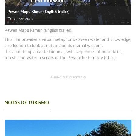
Pewen Mapu Kimun (English trailer).
17 nov 2020
Pewen Mapu Kimun (English trailer).
This film provides a visual metaphor between water and knowledge,
a reflection to look at nature and its eternal wisdom.
It is a contemplative testimonial, with sequences of mountains,
forests and water reserves of the Pewenche territory (Chile).
ANUNCIO PUBLICITARIO
NOTAS DE TURISMO