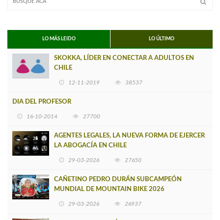
LO MÁS LEIDO
LO ÚLTIMO
SKOKKA, LÍDER EN CONECTAR A ADULTOS EN
CHILE
12-11-2019
38537
DIA DEL PROFESOR
16-10-2014
27700
AGENTES LEGALES, LA NUEVA FORMA DE EJERCER
LA ABOGACÍA EN CHILE
29-03-2026
27650
CAÑETINO PEDRO DURÁN SUBCAMPEÓN
MUNDIAL DE MOUNTAIN BIKE 2026
29-03-2026
26937