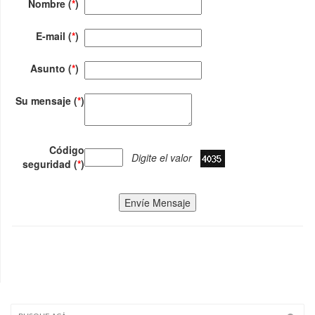
Nombre (
*
)
E-mail (
*
)
Asunto (
*
)
Su mensaje (
*
)
Código
Digite el valor
seguridad (
*
)
Envíe Mensaje