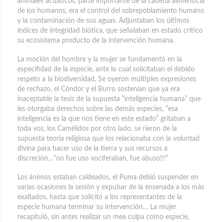
animales acuáticos, parte importante de la cadena alimenticia
de los humanos, era el control del sobrepoblamiento humano
y la contaminación de sus aguas. Adjuntaban los últimos
índices de integridad biótica, que señalaban en estado crítico
su ecosistema producto de la intervención humana.
La moción del hombre y la mujer se fundamentó en la
especifidad de la especie, ante lo cual solicitaban el debido
respeto a la biodiversidad. Se oyeron múltiples expresiones
de rechazo, el Cóndor y el Burro sostenían que ya era
inaceptable la tesis de la supuesta “inteligencia humana” que
les otorgaba derechos sobre las demás especies, “esa
inteligencia es la que nos tiene en este estado” gritaban a
toda vos, los Camélidos por otro lado, se rieron de la
supuesta teoría religiosa que los relacionaba con la voluntad
divina para hacer uso de la tierra y sus recursos a
discreción…”no fue uso vociferaban, fue abuso!!!”
Los ánimos estaban caldeados, el Puma debió suspender en
varias ocasiones la sesión y expulsar de la ensenada a los más
exaltados, hasta que solicitó a los representantes de la
especie humana terminar su intervención… La mujer
recapituló, sin antes realizar un mea culpa como especie,