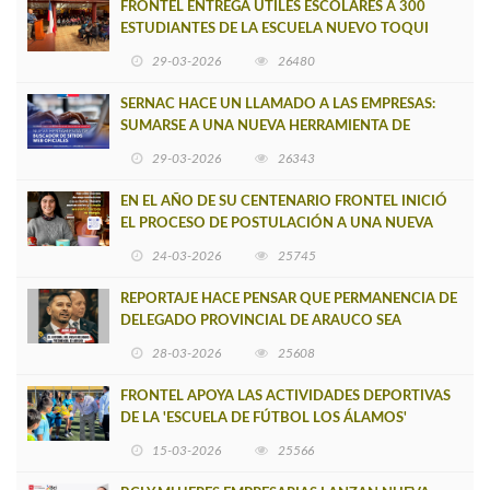
FRONTEL ENTREGA ÚTILES ESCOLARES A 300
ESTUDIANTES DE LA ESCUELA NUEVO TOQUI
CAUPOLICÁN DE CAÑETE
29-03-2026
26480
SERNAC HACE UN LLAMADO A LAS EMPRESAS:
SUMARSE A UNA NUEVA HERRAMIENTA DE
BUSCADOR DE SITIOS WEB OFICIALES
29-03-2026
26343
EN EL AÑO DE SU CENTENARIO FRONTEL INICIÓ
EL PROCESO DE POSTULACIÓN A UNA NUEVA
VERSIÓN DE MUJERES CON ENERGÍA
24-03-2026
25745
REPORTAJE HACE PENSAR QUE PERMANENCIA DE
DELEGADO PROVINCIAL DE ARAUCO SEA
INSOSTENIBLE
28-03-2026
25608
FRONTEL APOYA LAS ACTIVIDADES DEPORTIVAS
DE LA 'ESCUELA DE FÚTBOL LOS ÁLAMOS'
15-03-2026
25566