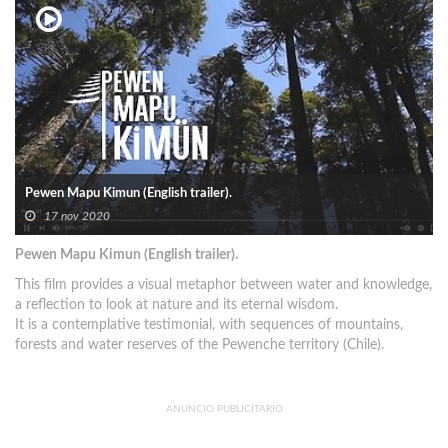
Pewen Mapu Kimun (English trailer).
17 nov 2020
Pewen Mapu Kimun (English trailer).
This film provides a visual metaphor between water and knowledge,
a reflection to look at nature and its eternal wisdom.
It is a contemplative testimonial, with sequences of mountains,
forests and water reserves of the Pewenche territory (Chile).
ANUNCIO PUBLICITARIO