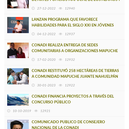
CAÑETE
27-12-2022
12940
LANZAN PROGRAMA QUE FAVORECE
HABILIDADES PARA EL SIGLO XXI EN JÓVENES
MAPUCHE DEL BIOBÍO, MAULE Y ÑUBLE
04-12-2022
12937
CONADI REALIZA ENTREGA DE SEDES
COMUNITARIAS A ORGANIZACIONES MAPUCHE
DE TIRÚA SUR
17-02-2020
12932
CONADI RESTITUYÓ 258 HECTÁREAS DE TIERRAS
A COMUNIDAD MAPUCHE JUANTE NAHUELPÁN
DE TIRÚA
30-01-2023
12922
CONADI FINANCIA PROYECTOS A TRAVÉS DEL
CONCURSO PÚBLICO
10-10-2019
12921
COMUNICADO PUBLICO DE CONSEJERO
NACIONAL DE LA CONADI