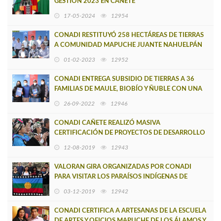
GESTIÓN 2023 EN CAÑETE
17-05-2024
12954
CONADI RESTITUYÓ 258 HECTÁREAS DE TIERRAS
A COMUNIDAD MAPUCHE JUANTE NAHUELPÁN
DE TIRÚA
01-02-2023
12952
CONADI ENTREGA SUBSIDIO DE TIERRAS A 36
FAMILIAS DE MAULE, BIOBÍO Y ÑUBLE CON UNA
INVERSIÓN DE 900 MILLONES DE PESOS
26-09-2022
12946
CONADI CAÑETE REALIZÓ MASIVA
CERTIFICACIÓN DE PROYECTOS DE DESARROLLO
Y CULTURA DE LA PROVINCIA DE ARAUCO
12-08-2019
12943
VALORAN GIRA ORGANIZADAS POR CONADI
PARA VISITAR LOS PARAÍSOS INDÍGENAS DE
MÉXICO
03-12-2019
12942
CONADI CERTIFICA A ARTESANAS DE LA ESCUELA
DE ARTES Y OFICIOS MAPUCHE DE LOS ÁLAMOS Y