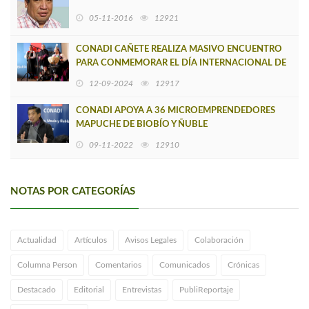
05-11-2016
12921
CONADI CAÑETE REALIZA MASIVO ENCUENTRO
PARA CONMEMORAR EL DÍA INTERNACIONAL DE
LA MUJER INDÍGENA
12-09-2024
12917
CONADI APOYA A 36 MICROEMPRENDEDORES
MAPUCHE DE BIOBÍO Y ÑUBLE
09-11-2022
12910
NOTAS POR CATEGORÍAS
Actualidad
Artículos
Avisos Legales
Colaboración
Columna Person
Comentarios
Comunicados
Crónicas
Destacado
Editorial
Entrevistas
PubliReportaje