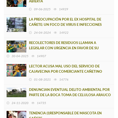
ABIERTA
09-06-2025
14929
LA PREOCUPACIÓN POR EL EX HOSPITAL DE
CAÑETE: UN FOCO DE VIRUS E INFECCIONES
24-04-2024
14922
RECOLECTORES DE RESIDUOS LLAMAN A
LEGISLAR CON URGENCIA EN FAVOR DE SU
DIGNIDAD Y SEGURIDAD LABORAL
30-04-2025
14907
LECTOR ACUSA MAL USO DEL SERVICIO DE
CAJAVECINA POR COMERCIANTE CAÑETINO
01-08-2021
14776
DENUNCIAN EVENTUAL DELITO AMBIENTAL POR
PARTE DE LA BOCA TOMA DE CELULOSA ARAUCO
24-11-2020
14735
TENENCIA (I)RESPONSABLE DE MASCOTA EN