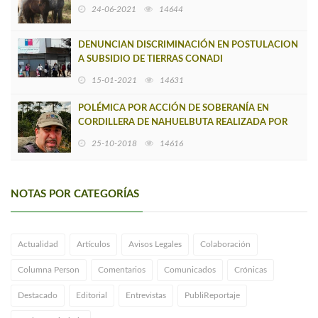
24-06-2021
14644
DENUNCIAN DISCRIMINACIÓN EN POSTULACION
A SUBSIDIO DE TIERRAS CONADI
15-01-2021
14631
POLÉMICA POR ACCIÓN DE SOBERANÍA EN
CORDILLERA DE NAHUELBUTA REALIZADA POR
AUTORIDADES DE COMUNA DE LOS ALAMOS
25-10-2018
14616
NOTAS POR CATEGORÍAS
Actualidad
Artículos
Avisos Legales
Colaboración
Columna Person
Comentarios
Comunicados
Crónicas
Destacado
Editorial
Entrevistas
PubliReportaje