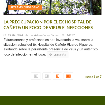
RECLAMO CIUDADANO
LA PREOCUPACIÓN POR EL EX HOSPITAL DE
CAÑETE: UN FOCO DE VIRUS E INFECCIONES
24-04-2024
por
Arturo Godoy Carilao
14922
Exfuncionarios y profesionales han levantado la voz sobre la
situación actual del Ex Hospital de Cañete Ricardo Figueroa,
alertando sobre la persistente presencia de virus y un auténtico
foco de infección en el lugar.
LEER MÁS
Página
1
de
7