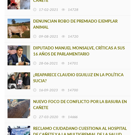
CAÑETE
17-02-2021
14728
DENUNCIAN ROBO DE PREMIADO EJEMPLAR
ANIMAL
09-08-2021
14720
DIPUTADO MANUEL MONSALVE, CRÍTICAS A SUS
16 AÑOS DE PARLAMENTARIO
28-06-2021
14701
¿REAPARECE CLAUDIO EGUILUZ EN LA POLÍTICA
SUCIA?
16-09-2023
14700
NUEVO FOCO DE CONFLICTO POR LA BASURA EN
CAÑETE
27-03-2020
14666
RECLAMO CIUDADANO CUESTIONA AL HOSPITAL
DE CAÑETE Y A LA MULTIGREMIAL DE LA SALUD