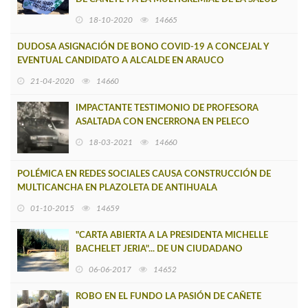
DEL MISMO HOSPITAL
18-10-2020
14665
DUDOSA ASIGNACIÓN DE BONO COVID-19 A CONCEJAL Y
EVENTUAL CANDIDATO A ALCALDE EN ARAUCO
21-04-2020
14660
IMPACTANTE TESTIMONIO DE PROFESORA
ASALTADA CON ENCERRONA EN PELECO
18-03-2021
14660
POLÉMICA EN REDES SOCIALES CAUSA CONSTRUCCIÓN DE
MULTICANCHA EN PLAZOLETA DE ANTIHUALA
01-10-2015
14659
"CARTA ABIERTA A LA PRESIDENTA MICHELLE
BACHELET JERIA"... DE UN CIUDADANO
DEFRAUDADO
06-06-2017
14652
ROBO EN EL FUNDO LA PASIÓN DE CAÑETE