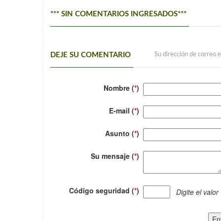
*** SIN COMENTARIOS INGRESADOS***
DEJE SU COMENTARIO
Su dirección de correo e
Nombre (
*
)
E-mail (
*
)
Asunto (
*
)
Su mensaje (
*
)
Código seguridad (
*
)
Digite el valor
En