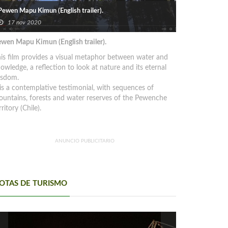
Pewen Mapu Kimun (English trailer).
17 nov 2020
wen Mapu Kimun (English trailer).
is film provides a visual metaphor between water and
owledge, a reflection to look at nature and its eternal
isdom.
 is a contemplative testimonial, with sequences of
untains, forests and water reserves of the Pewenche
rritory (Chile).
ANUNCIO PUBLICITARIO
OTAS DE TURISMO