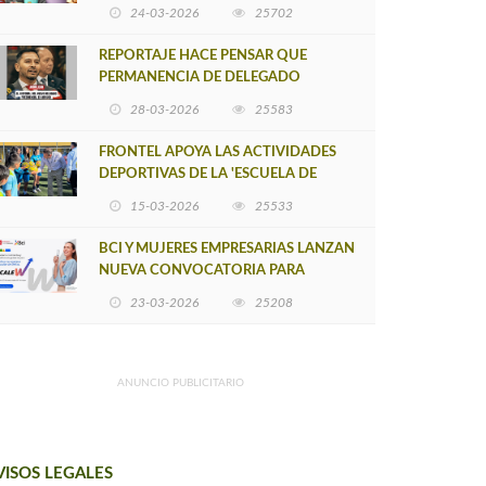
POSTULACIÓN A UNA NUEVA VERSIÓN
24-03-2026
25702
DE MUJERES CON ENERGÍA
REPORTAJE HACE PENSAR QUE
PERMANENCIA DE DELEGADO
PROVINCIAL DE ARAUCO SEA
28-03-2026
25583
INSOSTENIBLE
FRONTEL APOYA LAS ACTIVIDADES
DEPORTIVAS DE LA 'ESCUELA DE
FÚTBOL LOS ÁLAMOS'
15-03-2026
25533
BCI Y MUJERES EMPRESARIAS LANZAN
NUEVA CONVOCATORIA PARA
IMPULSAR EMPRENDIMIENTOS
23-03-2026
25208
LIDERADOS POR MUJERES
ANUNCIO PUBLICITARIO
VISOS LEGALES