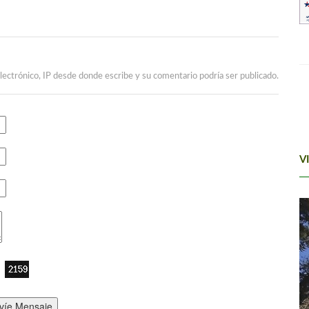
lectrónico, IP desde donde escribe y su comentario podría ser publicado.
V
víe Mensaje