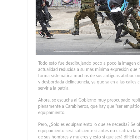
Todo esto fue desdibujando poco a poco la imagen de 
actualidad reducida a su más mínima expresión que 
forma sistemática muchas de sus antiguas atribucion
y desbordada delincuencia, ya que salen a las calles
servir a la patria.
Ahora, se escucha al Gobierno muy preocupado repit
plenamente a Carabineros, que hay que “ser empático
equipamiento.
Pero, ¿Sólo es equipamiento lo que se necesita? Se 
equipamiento será suficiente si antes no cicatriza la 
de sus hombres y mujeres y esto sí que será difícil de 