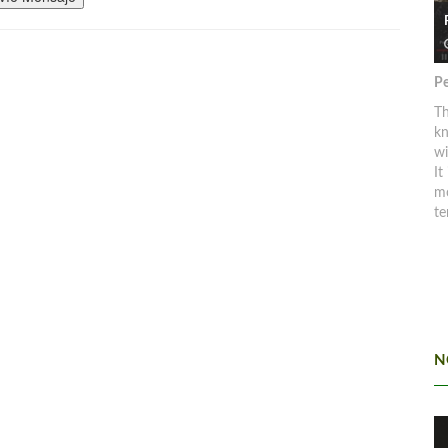
Pe
Th
kn
w
It
mo
te
N