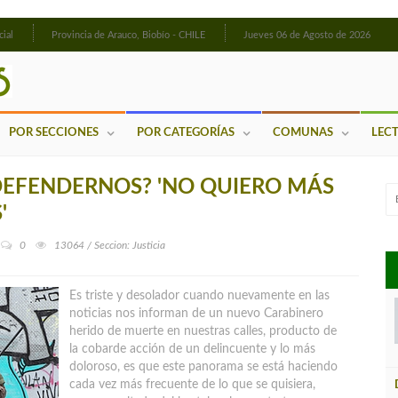
cial
Provincia de Arauco, Biobío - CHILE
Jueves 06 de Agosto de 2026
POR SECCIONES
POR CATEGORÍAS
COMUNAS
LEC
 DEFENDERNOS? 'NO QUIERO MÁS
'
0
13064 / Seccion: Justicia
Es triste y desolador cuando nuevamente en las
noticias nos informan de un nuevo Carabinero
herido de muerte en nuestras calles, producto de
la cobarde acción de un delincuente
y lo más
doloroso, es que este panorama se está haciendo
cada vez más frecuente de lo que se quisiera,