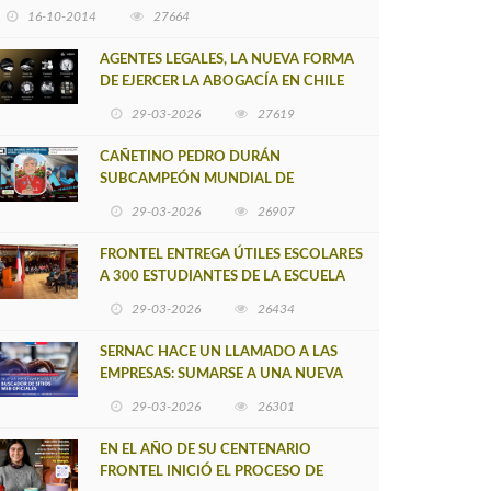
16-10-2014
27664
AGENTES LEGALES, LA NUEVA FORMA
DE EJERCER LA ABOGACÍA EN CHILE
29-03-2026
27619
CAÑETINO PEDRO DURÁN
SUBCAMPEÓN MUNDIAL DE
MOUNTAIN BIKE 2026
29-03-2026
26907
FRONTEL ENTREGA ÚTILES ESCOLARES
A 300 ESTUDIANTES DE LA ESCUELA
NUEVO TOQUI CAUPOLICÁN DE
29-03-2026
26434
CAÑETE
SERNAC HACE UN LLAMADO A LAS
EMPRESAS: SUMARSE A UNA NUEVA
HERRAMIENTA DE BUSCADOR DE
29-03-2026
26301
SITIOS WEB OFICIALES
EN EL AÑO DE SU CENTENARIO
FRONTEL INICIÓ EL PROCESO DE