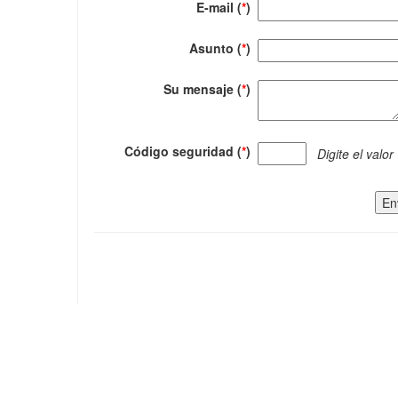
E-mail (
*
)
Asunto (
*
)
Su mensaje (
*
)
Código seguridad (
*
)
Digite el valor
En