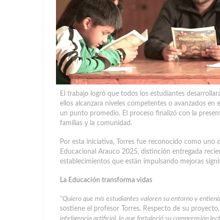
El trabajo logró que todos los estudiantes desarroll
ellos alcanzara niveles competentes o avanzados en 
un punto promedio. El proceso finalizó con la present
familias y la comunidad.
Por esta iniciativa, Torres fue reconocido como uno
Educacional Arauco 2025, distinción entregada reci
establecimientos que están impulsando mejoras signifi
La Educación transforma vidas
“Quiero que mis estudiantes valoren su entorno y entie
sostiene el profesor Torres. Respecto de su proyect
inteligencia artificial, lo que fortaleció su comprensión le