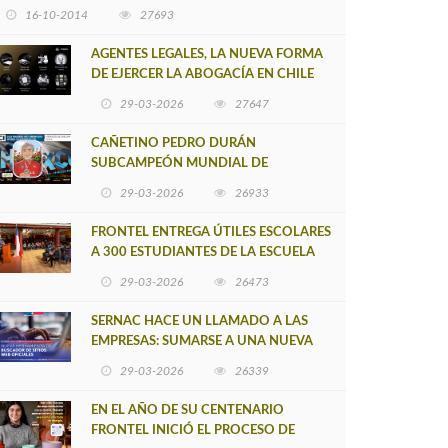
16-10-2014
27693
AGENTES LEGALES, LA NUEVA FORMA
DE EJERCER LA ABOGACÍA EN CHILE
29-03-2026
27647
CAÑETINO PEDRO DURÁN
SUBCAMPEÓN MUNDIAL DE
MOUNTAIN BIKE 2026
29-03-2026
26933
FRONTEL ENTREGA ÚTILES ESCOLARES
A 300 ESTUDIANTES DE LA ESCUELA
NUEVO TOQUI CAUPOLICÁN DE
29-03-2026
26473
CAÑETE
SERNAC HACE UN LLAMADO A LAS
EMPRESAS: SUMARSE A UNA NUEVA
HERRAMIENTA DE BUSCADOR DE
29-03-2026
26339
SITIOS WEB OFICIALES
EN EL AÑO DE SU CENTENARIO
FRONTEL INICIÓ EL PROCESO DE