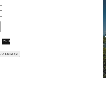
víe Mensaje