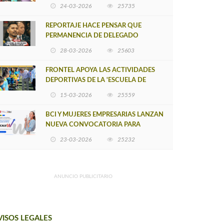
POSTULACIÓN A UNA NUEVA VERSIÓN
24-03-2026
25735
DE MUJERES CON ENERGÍA
REPORTAJE HACE PENSAR QUE
PERMANENCIA DE DELEGADO
PROVINCIAL DE ARAUCO SEA
28-03-2026
25603
INSOSTENIBLE
FRONTEL APOYA LAS ACTIVIDADES
DEPORTIVAS DE LA 'ESCUELA DE
FÚTBOL LOS ÁLAMOS'
15-03-2026
25559
BCI Y MUJERES EMPRESARIAS LANZAN
NUEVA CONVOCATORIA PARA
IMPULSAR EMPRENDIMIENTOS
23-03-2026
25232
LIDERADOS POR MUJERES
ANUNCIO PUBLICITARIO
VISOS LEGALES