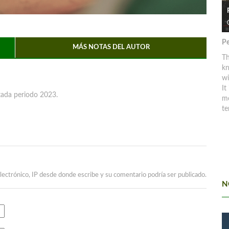
Pe
MÁS NOTAS DEL AUTOR
Th
kn
w
It
ada periodo 2023.
mo
te
lectrónico, IP desde donde escribe y su comentario podría ser publicado.
N