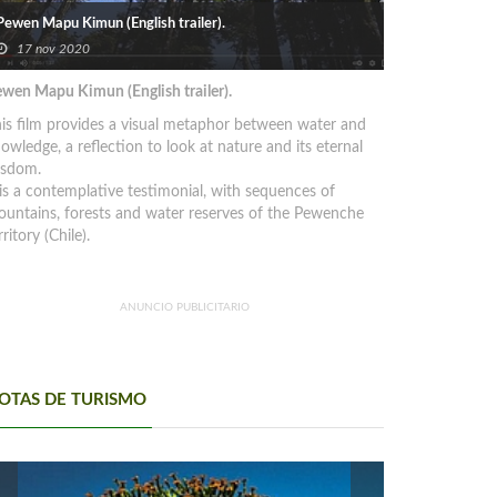
Pewen Mapu Kimun (English trailer).
17 nov 2020
wen Mapu Kimun (English trailer).
is film provides a visual metaphor between water and
owledge, a reflection to look at nature and its eternal
isdom.
 is a contemplative testimonial, with sequences of
untains, forests and water reserves of the Pewenche
rritory (Chile).
ANUNCIO PUBLICITARIO
OTAS DE TURISMO