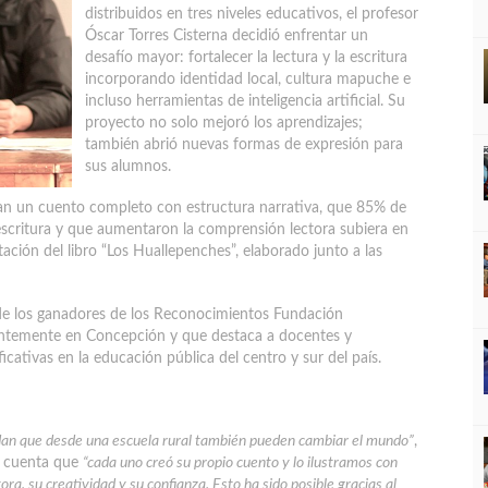
distribuidos en tres niveles educativos, el profesor
Óscar Torres Cisterna decidió enfrentar un
desafío mayor: fortalecer la lectura y la escritura
incorporando identidad local, cultura mapuche e
incluso herramientas de inteligencia artificial. Su
proyecto no solo mejoró los aprendizajes;
también abrió nuevas formas de expresión para
sus alumnos.
aran un cuento completo con estructura narrativa, que 85% de
escritura y que aumentaron la comprensión lectora subiera en
ación del libro “Los Huallepenches”, elaborado junto a las
 de los ganadores de los Reconocimientos Fundación
entemente en Concepción y que destaca a docentes y
cativas en la educación pública del centro y sur del país.
ndan que desde una escuela rural también pueden cambiar el mundo”
,
o, cuenta que
“cada uno creó su propio cuento y lo ilustramos con
ctora, su creatividad y su confianza. Esto ha sido posible gracias al