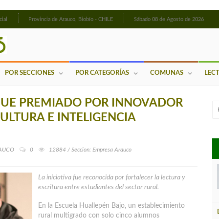
cial
Provincia de Arauco, Biobío - CHILE
Sábado 08 de Agosto de 2026
POR SECCIONES
POR CATEGORÍAS
COMUNAS
LEC
FUE PREMIADO POR INNOVADOR
LTURA E INTELIGENCIA
RAUCO
0
12884 / Seccion: Empresa Arauco
La iniciativa fue reconocida por fortalecer la lectura y
escritura entre estudiantes del sector rural.
En la Escuela Huallepén Bajo, un establecimiento
rural multigrado con solo cinco alumnos