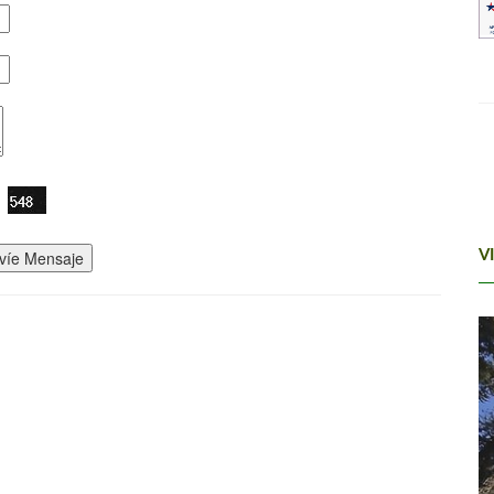
víe Mensaje
V