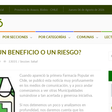
cial
Provincia de Arauco, Biobío - CHILE
Jueves 06 de Agosto de 2026
POR SECCIONES
POR CATEGORÍAS
COMUNAS
LEC
N BENEFICIO O UN RIESGO?
0
13031 / Seccion: Salud
Cuando apareció la primera Farmacia Popular en
Chile, se publicó esta noticia muy profusamente
en los medios de comunicación, y a poco andar
comenzamos a ver otras Municipalidades
sumándose a tan acertada y generosa iniciativa.
Si nos detenemos un poco y analizamos en
profundidad, nos daremos cuenta que los