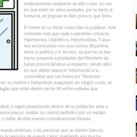
medicamentos realmente de alto costo, no son
los que están en estos arsenales, por lo tanto la
farmacia, de popular es bien poco lo que tiene.
El fuerte de su stock, como bien lo publican, está
orientado más que nada a pacientes crónicos:
Hipertensos, Diabéticos, Hipotiroideos. Y aquí
nos encontramos con una curiosa disyuntiva,
entre lo político y lo técnico, ya que no se han
hecho presente autoridades del Ministerio de
Salud pronunciándose al respecto, siendo ellos
los que deben aparecer informando a la
comunidad que casi todos los "Pacientes
n su control y tratamiento asegurado sin ningún costo, en
ologías que están dentro de las 80 enfermedades que
 salud, a seguir pesquisando dentro de su población sana a
forma precoz, realizar su control periódico por un equipo
, y evitar de esta manera complicaciones futuras.
senta síntomas, y las personas que se sienten bien no
para la pesquisa de nuevos casos, quedando aún mucha