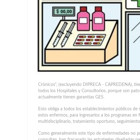
Crónicos", (excluyendo DIPRECA - CAPREDENA), tiene
todos los Hospitales y Consultorios, porque son pat
actualmente tienen garantías GES.
Esto obliga a todos los establecimientos públicos de
estos enfermos, para ingresarlos a los programas en 
multidisciplinario, tratamiento oportuno, seguimiento
Como generalmente este tipo de enfermedades no pre
consultan, han fracasado las estrategias diseñadas 