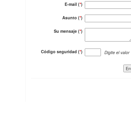
E-mail (
*
)
Asunto (
*
)
Su mensaje (
*
)
Código seguridad (
*
)
Digite el valor
En