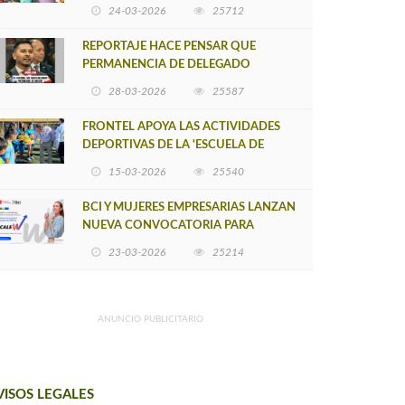
POSTULACIÓN A UNA NUEVA VERSIÓN
24-03-2026
25712
DE MUJERES CON ENERGÍA
REPORTAJE HACE PENSAR QUE
PERMANENCIA DE DELEGADO
PROVINCIAL DE ARAUCO SEA
28-03-2026
25587
INSOSTENIBLE
FRONTEL APOYA LAS ACTIVIDADES
DEPORTIVAS DE LA 'ESCUELA DE
FÚTBOL LOS ÁLAMOS'
15-03-2026
25540
BCI Y MUJERES EMPRESARIAS LANZAN
NUEVA CONVOCATORIA PARA
IMPULSAR EMPRENDIMIENTOS
23-03-2026
25214
LIDERADOS POR MUJERES
ANUNCIO PUBLICITARIO
VISOS LEGALES