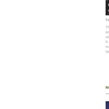
Pe
Th
kn
w
It
mo
te
N