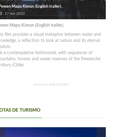
Pewen Mapu Kimun (English trailer).
17 nov 2020
wen Mapu Kimun (English trailer).
is film provides a visual metaphor between water and
owledge, a reflection to look at nature and its eternal
isdom.
 is a contemplative testimonial, with sequences of
untains, forests and water reserves of the Pewenche
rritory (Chile).
ANUNCIO PUBLICITARIO
OTAS DE TURISMO