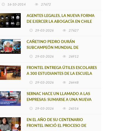
16-10-2014
27672
AGENTES LEGALES, LA NUEVA FORMA
DE EJERCER LA ABOGACÍA EN CHILE
29-03-2026
27627
CAÑETINO PEDRO DURÁN
SUBCAMPEÓN MUNDIAL DE
MOUNTAIN BIKE 2026
29-03-2026
26912
FRONTEL ENTREGA ÚTILES ESCOLARES
A 300 ESTUDIANTES DE LA ESCUELA
NUEVO TOQUI CAUPOLICÁN DE
29-03-2026
26448
CAÑETE
SERNAC HACE UN LLAMADO A LAS
EMPRESAS: SUMARSE A UNA NUEVA
HERRAMIENTA DE BUSCADOR DE
29-03-2026
26316
SITIOS WEB OFICIALES
EN EL AÑO DE SU CENTENARIO
FRONTEL INICIÓ EL PROCESO DE