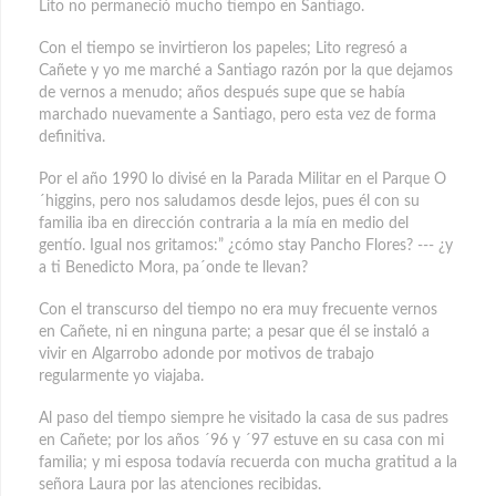
Lito no permaneció mucho tiempo en Santiago.
Con el tiempo se invirtieron los papeles; Lito regresó a
Cañete y yo me marché a Santiago razón por la que dejamos
de vernos a menudo; años después supe que se había
marchado nuevamente a Santiago, pero esta vez de forma
definitiva.
Por el año 1990 lo divisé en la Parada Militar en el Parque O
´higgins, pero nos saludamos desde lejos, pues él con su
familia iba en dirección contraria a la mía en medio del
gentío. Igual nos gritamos:” ¿cómo stay Pancho Flores? --- ¿y
a ti Benedicto Mora, pa´onde te llevan?
Con el transcurso del tiempo no era muy frecuente vernos
en Cañete, ni en ninguna parte; a pesar que él se instaló a
vivir en Algarrobo adonde por motivos de trabajo
regularmente yo viajaba.
Al paso del tiempo siempre he visitado la casa de sus padres
en Cañete; por los años ´96 y ´97 estuve en su casa con mi
familia; y mi esposa todavía recuerda con mucha gratitud a la
señora Laura por las atenciones recibidas.