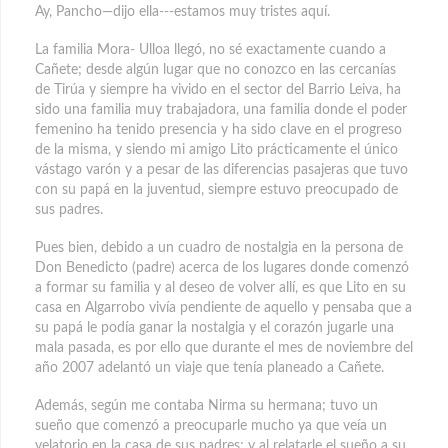
Ay, Pancho—dijo ella---estamos muy tristes aquí.
La familia Mora- Ulloa llegó, no sé exactamente cuando a
Cañete; desde algún lugar que no conozco en las cercanías
de Tirúa y siempre ha vivido en el sector del Barrio Leiva, ha
sido una familia muy trabajadora, una familia donde el poder
femenino ha tenido presencia y ha sido clave en el progreso
de la misma, y siendo mi amigo Lito prácticamente el único
vástago varón y a pesar de las diferencias pasajeras que tuvo
con su papá en la juventud, siempre estuvo preocupado de
sus padres.
Pues bien, debido a un cuadro de nostalgia en la persona de
Don Benedicto (padre) acerca de los lugares donde comenzó
a formar su familia y al deseo de volver allí, es que Lito en su
casa en Algarrobo vivía pendiente de aquello y pensaba que a
su papá le podía ganar la nostalgia y el corazón jugarle una
mala pasada, es por ello que durante el mes de noviembre del
año 2007 adelantó un viaje que tenía planeado a Cañete.
Además, según me contaba Nirma su hermana; tuvo un
sueño que comenzó a preocuparle mucho ya que veía un
velatorio en la casa de sus padres; y al relatarle el sueño a su