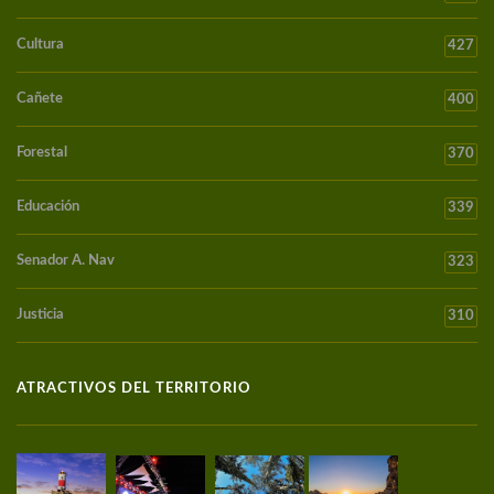
Cultura
427
Cañete
400
Forestal
370
Educación
339
Senador A. Nav
323
Justicia
310
ATRACTIVOS DEL TERRITORIO