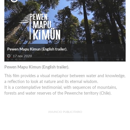
Pewen Mapu Kimun (English trailer).
17 nov 2020
Pewen Mapu Kimun (English trailer).
This film provides a visual metaphor between water and knowledge,
a reflection to look at nature and its eternal wisdom.
It is a contemplative testimonial, with sequences of mountains,
forests and water reserves of the Pewenche territory (Chile).
ANUNCIO PUBLICITARIO