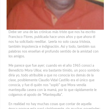
Debe ser una de las crónicas más triste que nos ha escrito
Francisco Flores, publicada hace unos años y que ahora él
nos ha solicitado reeditar. Leerla no solo causa tristeza,
también impotencia e indignación. Asi y todo, también sus
palabras nos enseñan el profundo sentido de la amistad con
los amigos.
Me parece que fue ayer; cuando en el año 1965 conocí a
Benedicto Mora Ulloa; era bastante tímido, un poco sombrío
diría yo, todo atribuible a que no conocía los demás de la
clase, posiblemente Claudio Vidal Castillo era el único que
conocía, y fue él quién nos “sopló” que Mora vendía
mantequilla casera con la mamá, por lo que rápidamente le
colgamos el apodo de “Mantequilla”.
En realidad no hay muchas cosas que contar de aquella
época porque esta pasó rápidamente, sin muchas novedades;