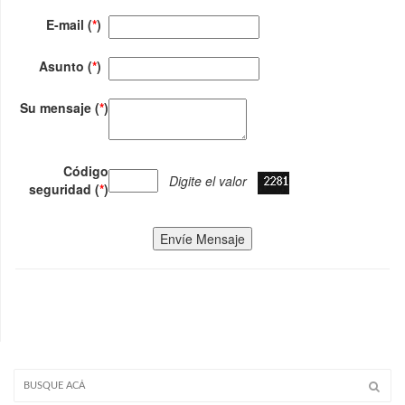
E-mail (
*
)
Asunto (
*
)
Su mensaje (
*
)
Código
Digite el valor
seguridad (
*
)
Envíe Mensaje