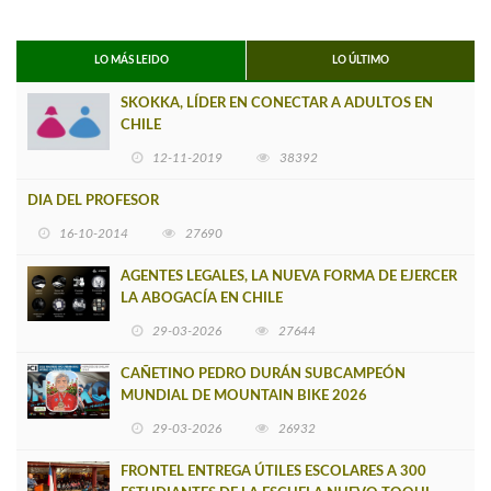
LO MÁS LEIDO
LO ÚLTIMO
SKOKKA, LÍDER EN CONECTAR A ADULTOS EN
CHILE
12-11-2019
38392
DIA DEL PROFESOR
16-10-2014
27690
AGENTES LEGALES, LA NUEVA FORMA DE EJERCER
LA ABOGACÍA EN CHILE
29-03-2026
27644
CAÑETINO PEDRO DURÁN SUBCAMPEÓN
MUNDIAL DE MOUNTAIN BIKE 2026
29-03-2026
26932
FRONTEL ENTREGA ÚTILES ESCOLARES A 300