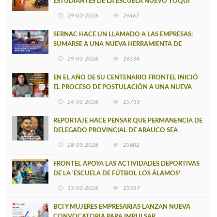
ESTUDIANTES DE LA ESCUELA NUEVO TOQUI
CAUPOLICÁN DE CAÑETE
29-03-2026
26467
SERNAC HACE UN LLAMADO A LAS EMPRESAS:
SUMARSE A UNA NUEVA HERRAMIENTA DE
BUSCADOR DE SITIOS WEB OFICIALES
29-03-2026
26334
EN EL AÑO DE SU CENTENARIO FRONTEL INICIÓ
EL PROCESO DE POSTULACIÓN A UNA NUEVA
VERSIÓN DE MUJERES CON ENERGÍA
24-03-2026
25733
REPORTAJE HACE PENSAR QUE PERMANENCIA DE
DELEGADO PROVINCIAL DE ARAUCO SEA
INSOSTENIBLE
28-03-2026
25602
FRONTEL APOYA LAS ACTIVIDADES DEPORTIVAS
DE LA 'ESCUELA DE FÚTBOL LOS ÁLAMOS'
15-03-2026
25557
BCI Y MUJERES EMPRESARIAS LANZAN NUEVA
CONVOCATORIA PARA IMPULSAR