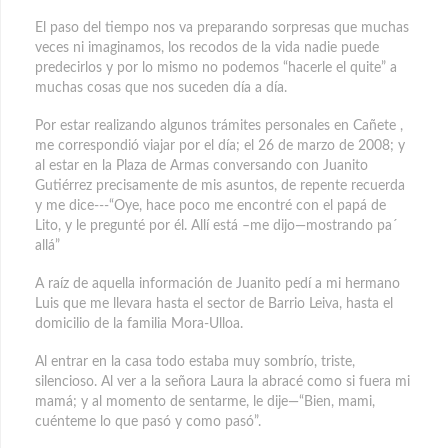
El paso del tiempo nos va preparando sorpresas que muchas
veces ni imaginamos, los recodos de la vida nadie puede
predecirlos y por lo mismo no podemos “hacerle el quite” a
muchas cosas que nos suceden día a día.
Por estar realizando algunos trámites personales en Cañete ,
me correspondió viajar por el día; el 26 de marzo de 2008; y
al estar en la Plaza de Armas conversando con Juanito
Gutiérrez precisamente de mis asuntos, de repente recuerda
y me dice---“Oye, hace poco me encontré con el papá de
Lito, y le pregunté por él. Allí está –me dijo—mostrando pa´
allá”
A raíz de aquella información de Juanito pedí a mi hermano
Luis que me llevara hasta el sector de Barrio Leiva, hasta el
domicilio de la familia Mora-Ulloa.
Al entrar en la casa todo estaba muy sombrío, triste,
silencioso. Al ver a la señora Laura la abracé como si fuera mi
mamá; y al momento de sentarme, le dije—“Bien, mami,
cuénteme lo que pasó y como pasó”.