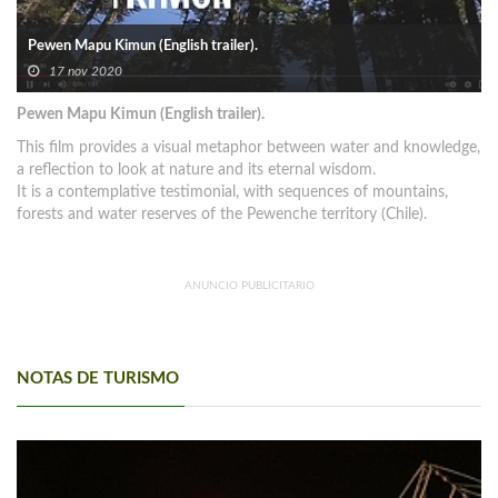
Pewen Mapu Kimun (English trailer).
17 nov 2020
Pewen Mapu Kimun (English trailer).
This film provides a visual metaphor between water and knowledge,
a reflection to look at nature and its eternal wisdom.
It is a contemplative testimonial, with sequences of mountains,
forests and water reserves of the Pewenche territory (Chile).
ANUNCIO PUBLICITARIO
NOTAS DE TURISMO