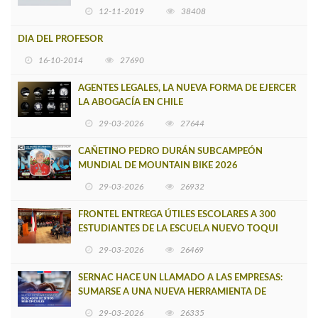
12-11-2019
38408
DIA DEL PROFESOR
16-10-2014
27690
AGENTES LEGALES, LA NUEVA FORMA DE EJERCER
LA ABOGACÍA EN CHILE
29-03-2026
27644
CAÑETINO PEDRO DURÁN SUBCAMPEÓN
MUNDIAL DE MOUNTAIN BIKE 2026
29-03-2026
26932
FRONTEL ENTREGA ÚTILES ESCOLARES A 300
ESTUDIANTES DE LA ESCUELA NUEVO TOQUI
CAUPOLICÁN DE CAÑETE
29-03-2026
26469
SERNAC HACE UN LLAMADO A LAS EMPRESAS:
SUMARSE A UNA NUEVA HERRAMIENTA DE
BUSCADOR DE SITIOS WEB OFICIALES
29-03-2026
26335