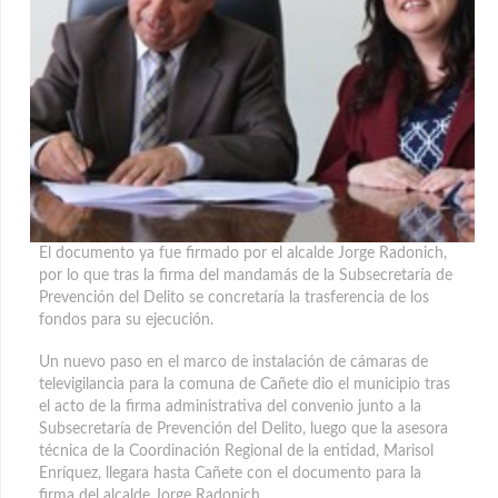
El documento ya fue firmado por el alcalde Jorge Radonich,
por lo que tras la firma del mandamás de la Subsecretaría de
Prevención del Delito se concretaría la trasferencia de los
fondos para su ejecución.
Un nuevo paso en el marco de instalación de cámaras de
televigilancia para la comuna de Cañete dio el municipio tras
el acto de la firma administrativa del convenio junto a la
Subsecretaría de Prevención del Delito,
luego que la asesora
técnica de la Coordinación Regional de la entidad, Marisol
Enríquez, llegara hasta Cañete con el documento para la
firma del alcalde Jorge Radonich.