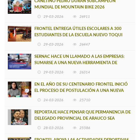
CAÑETINO PEDRO DURÁN SUBCAMPEÓN
MUNDIAL DE MOUNTAIN BIKE 2026
29-03-2026
26911
FRONTEL ENTREGA ÚTILES ESCOLARES A 300
ESTUDIANTES DE LA ESCUELA NUEVO TOQUI
CAUPOLICÁN DE CAÑETE
29-03-2026
26447
SERNAC HACE UN LLAMADO A LAS EMPRESAS:
SUMARSE A UNA NUEVA HERRAMIENTA DE
BUSCADOR DE SITIOS WEB OFICIALES
29-03-2026
26314
EN EL AÑO DE SU CENTENARIO FRONTEL INICIÓ
EL PROCESO DE POSTULACIÓN A UNA NUEVA
VERSIÓN DE MUJERES CON ENERGÍA
24-03-2026
25710
REPORTAJE HACE PENSAR QUE PERMANENCIA DE
DELEGADO PROVINCIAL DE ARAUCO SEA
INSOSTENIBLE
28-03-2026
25586