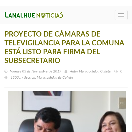
Toggl
navig
PROYECTO DE CÁMARAS DE
TELEVIGILANCIA PARA LA COMUNA
ESTÁ LISTO PARA FIRMA DEL
SUBSECRETARIO
Viernes 03 de Noviembre de 2017
Autor
Municipalidad Cañete
0
13031 / Seccion: Municipalidad de Cañete