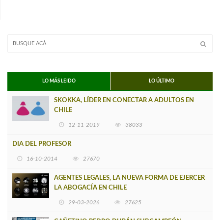
LO MÁS LEIDO
LO ÚLTIMO
SKOKKA, LÍDER EN CONECTAR A ADULTOS EN
CHILE
12-11-2019
38033
DIA DEL PROFESOR
16-10-2014
27670
AGENTES LEGALES, LA NUEVA FORMA DE EJERCER
LA ABOGACÍA EN CHILE
29-03-2026
27625