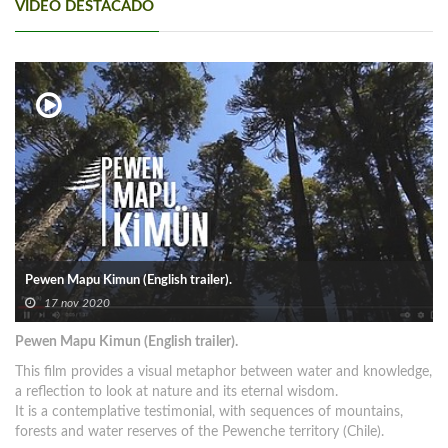
VIDEO DESTACADO
Pewen Mapu Kimun (English trailer).
17 nov 2020
Pewen Mapu Kimun (English trailer).
This film provides a visual metaphor between water and knowledge,
a reflection to look at nature and its eternal wisdom.
It is a contemplative testimonial, with sequences of mountains,
forests and water reserves of the Pewenche territory (Chile).