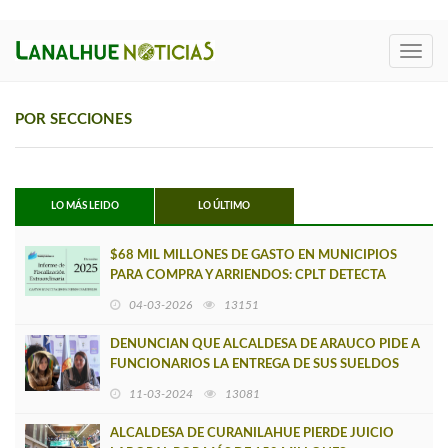
Toggl
navig
POR SECCIONES
LO MÁS LEIDO
LO ÚLTIMO
$68 MIL MILLONES DE GASTO EN MUNICIPIOS
PARA COMPRA Y ARRIENDOS: CPLT DETECTA
INCUMPLIMIENTOS EN TRANSPARENCIA
04-03-2026
13151
DENUNCIAN QUE ALCALDESA DE ARAUCO PIDE A
FUNCIONARIOS LA ENTREGA DE SUS SUELDOS
PARA FINANCIAR SU REELECCIÓN
11-03-2024
13081
ALCALDESA DE CURANILAHUE PIERDE JUICIO