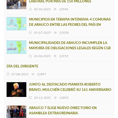
LABORAL POR MÁS DE 150 MILLONES
03-06-2022
12944
MUNICIPIOS EN TERAPIA INTENSIVA: 4 COMUNAS
DE ARAUCO ENTRE LAS PEORES DEL PAÍS EN
LICENCIAS MÉDICAS EN SALUD
01-07-2025
12928
MUNICIPALIDADES DE ARAUCO INCUMPLEN LA
MAYORÍA DE OBLIGACIONES LEGALES SEGÚN CGR
24-06-2025
12919
DÍA DEL DIRIGENTE
07-08-2015
12897
JUNTO AL DESTACADO PIANISTA ROBERTO
BRAVO, MULCHÉN CELEBRÓ SU 161 ANIVERSARIO
29-12-2022
12892
ARAUCO 7 ELIGE NUEVO DIRECTORIO EN
ASAMBLEA EXTRAORDINARIA