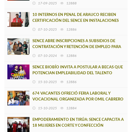
CONTULMO Y LOS ÁLAMOS
17-09-2025
12888
10 INTERNOS EN PENAL DE ARAUCO RECIBEN
CERTIFICACIÓN DEL SENCE EN INSTALACIONES
ELÉCTRICAS
07-10-2025
12886
SENCE ABRE INSCRIPCIONES A SUBSIDIOS DE
CONTRATACIÓN Y RETENCIÓN DE EMPLEO PARA
CONTRATISTAS Y SUBCONTRATISTAS DE HUACHI
07-10-2024
12886
SENCE BIOBÍO INVITA A POSTULAR A BECAS QUE
POTENCIAN EMPLEABILIDAD DEL TALENTO
DIGITAL
15-10-2025
12886
674 VACANTES OFRECIÓ FERIA LABORAL Y
VOCACIONAL ORGANIZADA POR OMIL CABRERO
Y RED SENCE BIOBÍO CENTRO
15-10-2025
12884
EMPODERAMIENTO EN TIRÚA: SENCE CAPACITA A
18 MUJERES EN CORTE Y CONFECCIÓN