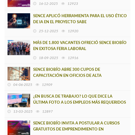
16-12-2025
12923
SENCE APLICÓ HERRAMIENTA PARA EL USO ÉTICO
DE IA EN EL PROYECTO SABE
25-12-2025
12920
MÁS DE 1.800 VACANTES OFRECIÓ SENCE BIOBÍO
EN EXITOSA FERIA LABORAL
18-09-2025
12916
SENCE BIOBÍO ABRE 300 CUPOS DE
CAPACITACIÓN EN OFICIOS DE ALTA
EMPLEABILIDAD Y POTENCIAL EMPRENDEDOR
04-06-2025
12909
¿EN BUSCA DE TRABAJO? LO QUE DICE LA
ÚLTIMA FOTO A LOS EMPLEOS MÁS REQUERIDOS
POR LAS EMPRESAS
13-03-2025
12897
SENCE BIOBÍO INVITA A POSTULAR A CURSOS
GRATUITOS DE EMPRENDIMIENTO EN