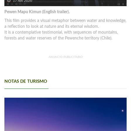
17 nov 2020
Pewen Mapu Kimun (English trailer).
This film provides a visual metaphor between water and knowledge,
a reflection to look at nature and its eternal wisdom.
It is a contemplative testimonial, with sequences of mountains,
forests and water reserves of the Pewenche territory (Chile).
ANUNCIO PUBLICITARIO
NOTAS DE TURISMO