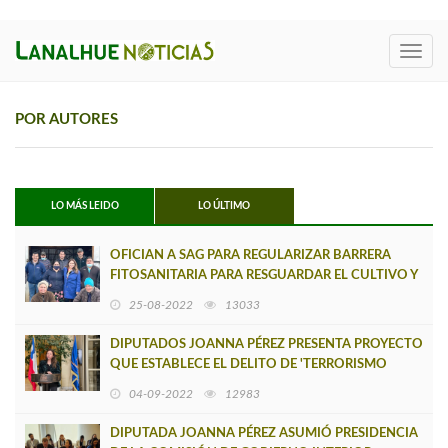
Toggl
navig
POR AUTORES
LO MÁS LEIDO
LO ÚLTIMO
OFICIAN A SAG PARA REGULARIZAR BARRERA
FITOSANITARIA PARA RESGUARDAR EL CULTIVO Y
COMERCIALIZACIÓN LOCAL DE PAPAS
25-08-2022
13033
DIPUTADOS JOANNA PÉREZ PRESENTA PROYECTO
QUE ESTABLECE EL DELITO DE 'TERRORISMO
RURAL' Y ESTABLECE DURAS PENAS
04-09-2022
12983
DIPUTADA JOANNA PÉREZ ASUMIÓ PRESIDENCIA