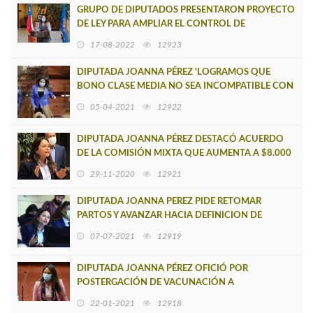
GRUPO DE DIPUTADOS PRESENTARON PROYECTO
DE LEY PARA AMPLIAR EL CONTROL DE
IDENTIDAD A MIGRANTES IRREGULARES
17-08-2022
12923
DIPUTADA JOANNA PÉREZ 'LOGRAMOS QUE
BONO CLASE MEDIA NO SEA INCOMPATIBLE CON
IFE'
05-04-2021
12922
DIPUTADA JOANNA PÉREZ DESTACÓ ACUERDO
DE LA COMISIÓN MIXTA QUE AUMENTA A $8.000
EL PER CÁPITA EN LA SALUD PRIMARIA EN EL
29-11-2020
12921
DIPUTADA JOANNA PEREZ PIDE RETOMAR
PARTOS Y AVANZAR HACIA DEFINICION DE
HOSPITAL DE MEDIANA COMPLEJIDAD EN
07-07-2021
12919
CAÑETE
DIPUTADA JOANNA PÉREZ OFICIÓ POR
POSTERGACIÓN DE VACUNACIÓN A
FUNCIONARIOS DE LA SALUD DE LA REGIÓN DEL
22-01-2021
12918
BIOBÍO