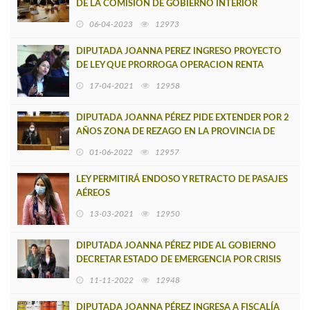
DE LA COMISIÓN DE GOBIERNO INTERIOR
06-04-2023
12973
DIPUTADA JOANNA PEREZ INGRESO PROYECTO
DE LEY QUE PRORROGA OPERACION RENTA
17-04-2021
12958
DIPUTADA JOANNA PÉREZ PIDE EXTENDER POR 2
AÑOS ZONA DE REZAGO EN LA PROVINCIA DE
ARAUCO Y SUMAR A LOTA Y OTRAS COMUNAS
01-06-2022
12957
LEY PERMITIRÁ ENDOSO Y RETRACTO DE PASAJES
AÉREOS
13-03-2021
12950
DIPUTADA JOANNA PÉREZ PIDE AL GOBIERNO
DECRETAR ESTADO DE EMERGENCIA POR CRISIS
DE LA PESCA ARTESANAL EN GOLFO DE ARAUCO
11-11-2022
12948
DIPUTADA JOANNA PÉREZ INGRESA A FISCALÍA