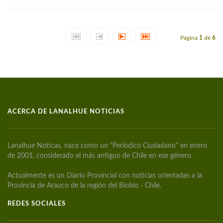
Página
1
de
6
ACERCA DE LANALHUE NOTICIAS
Lanalhue Noticas, nace como un "Periódico Ciudadano" en enero
de 2001, considerado el más antiguo de Chile en ese género.
Actualmente es un Diario Provincial con noticias orientadas a la
Provincia de Arauco de la región del Biobío - Chile.
REDES SOCIALES