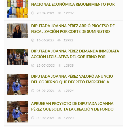
NACIONAL ECONÓMICA REQUERIMIENTO POR
POSIBLE COLUSIÓN EN EMPRESAS DE GAS LICUAD
20-04-2021
12937
DIPUTADA JOANNA PÉREZ ABRIÓ PROCESO DE
FISCALIZACIÓN POR CORTE DE SUMINISTRO
ELÉCTRICO EN LA REGIÓN DEL BIOBÍO
16-06-2025
12932
DIPUTADA JOANNA PÉREZ DEMANDA INMEDIATA
ACCIÓN LEGISLATIVA DEL GOBIERNO POR
SEGURIDAD EN MACROZONA SUR
12-05-2022
12928
DIPUTADA JOANNA PÉREZ VALORÓ ANUNCIO
DEL GOBIERNO QUE DECRETÓ EMERGENCIA
AGRÍCOLA PARA BIOBÍO
08-09-2021
12924
APRUEBAN PROYECTO DE DIPUTADA JOANNA
PÉREZ QUE SOLICITA LA CREACIÓN DE FONDO
PARA PAGO DE DEUDA HISTÓRICA PROFESORES
03-09-2021
12923