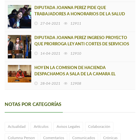
DIPUTADA JOANNA PEREZ PIDE QUE
TRABAJADORES A HONORARIOS DE LA SALUD
SEAN BENEFICIARIOS DEL BONO COVID
27-04-2021
12911
DIPUTADA JOANNA PEREZ INGRESO PROYECTO
QUE PRORROGA LEY ANTI CORTES DE SERVICIOS
BASICOS
14-04-2021
12910
HOY EN LA COMISION DE HACIENDA
DESPACHAMOS A SALA DE LA CAMARA EL
PROYECTO QUE PERMITE APLAZAR LA
28-04-2021
12908
OPERACI0N RENTA
NOTAS POR CATEGORÍAS
Actualidad
Artículos
Avisos Legales
Colaboración
Columna Person
Comentarios
Comunicados
Crónicas