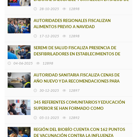
SUS TRABAJADORES CON ACTIVIDADES
28-10-2025
12898
DEPORTIVA
AUTORIDADES REGIONALES FISCALIZAN
ALIMENTOS PREVIO A NAVIDAD
17-12-2025
12898
SEREMI DE SALUD FISCALIZA PRESENCIA DE
DESFIBRILADORES EN ESTABLECIMIENTOS DE
USO PÚBLICO
04-06-2025
12898
AUTORIDAD SANITARIA FISCALIZA CENAS DE
AÑO NUEVO Y DA RECOMENDACIONES PARA
PREVENIR ENFERMEDADES POR ALIMENTOS
30-12-2025
12897
345 REFERENTES COMUNITARIOS Y EDUCACIÓN
SUPERIOR SE HAN FORMADO COMO
RESPONDEDORES PARA LA PREVENCIÓN DEL
05-11-2025
12892
SUICIDIO
REGIÓN DEL BIOBÍO CUENTA CON 162 PUNTOS
DE VACUNACIÓN CONTRA LA INFLUENZA