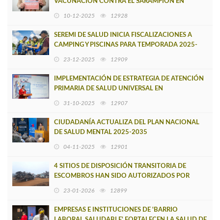
VACUNACIÓN CONTRA EL SARAMPIÓN EN
GRUPOS ESPECÍFICOS
10-12-2025
12928
SEREMI DE SALUD INICIA FISCALIZACIONES A
CAMPING Y PISCINAS PARA TEMPORADA 2025-
2026
23-12-2025
12909
IMPLEMENTACIÓN DE ESTRATEGIA DE ATENCIÓN
PRIMARIA DE SALUD UNIVERSAL EN
CURANILAHUE TUVO UN 96,1% DE
31-10-2025
12907
CUMPLIMIENTO
CIUDADANÍA ACTUALIZA DEL PLAN NACIONAL
DE SALUD MENTAL 2025-2035
04-11-2025
12901
4 SITIOS DE DISPOSICIÓN TRANSITORIA DE
ESCOMBROS HAN SIDO AUTORIZADOS POR
SEREMI DE SALUD EN CONTEXTO DE EMERGENCIA
23-01-2026
12899
EMPRESAS E INSTITUCIONES DE 'BARRIO
LABORAL SALUDABLE' FORTALECEN LA SALUD DE