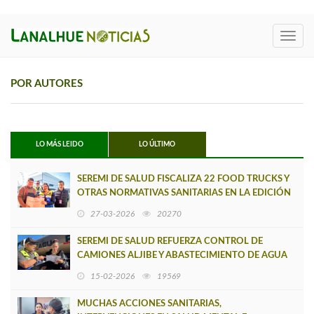
Toggl
navig
POR AUTORES
LO MÁS LEIDO
LO ÚLTIMO
SEREMI DE SALUD FISCALIZA 22 FOOD TRUCKS Y
OTRAS NORMATIVAS SANITARIAS EN LA EDICIÓN
2026 DEL REC
27-03-2026
20270
SEREMI DE SALUD REFUERZA CONTROL DE
CAMIONES ALJIBE Y ABASTECIMIENTO DE AGUA
POTABLE RURAL
15-02-2026
19569
MUCHAS ACCIONES SANITARIAS,