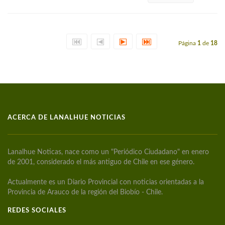
Página
1
de
18
ACERCA DE LANALHUE NOTICIAS
Lanalhue Noticas, nace como un "Periódico Ciudadano" en enero
de 2001, considerado el más antiguo de Chile en ese género.
Actualmente es un Diario Provincial con noticias orientadas a la
Provincia de Arauco de la región del Biobío - Chile.
REDES SOCIALES