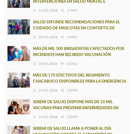
INTERVENCIONES EN SALUD MENTAL E
INMUNIZACIONES EN ZONAS AFECTADAS POR
12-02-2026
17995
SINIESTROS
SALUD DIFUNDE RECOMENDACIONES PARA EL
CUIDADO DE MASCOTAS EN CONTEXTO DE
EMERGENCIA POR INCENDIOS FORESTALES
05-02-2026
14961
MÁS DE MIL 300 BRIGADISTAS Y AFECTADOS POR
INCENDIOS HAN RECIBIDO VACUNACIÓN
ANTITETÁNICA Y CONTRA HEPATITIS A
26-01-2026
13312
MÁS DE 170 EFECTIVOS DEL REGIMIENTO
CHACABUCO DISPONIBLES PARA LA EMERGENCIA
ACCEDIERON A VACUNACIÓN ANTITETÁNICA
25-01-2026
12950
SEREMI DE SALUD DISPONE MÁS DE 10 MIL
VACUNAS PARA PREVENIR ENFERMEDADES EN
CONTEXTO INCENDIOS FORESTALES
19-01-2026
12929
SEREMI DE SALUD LLAMA A PONER AL DÍA