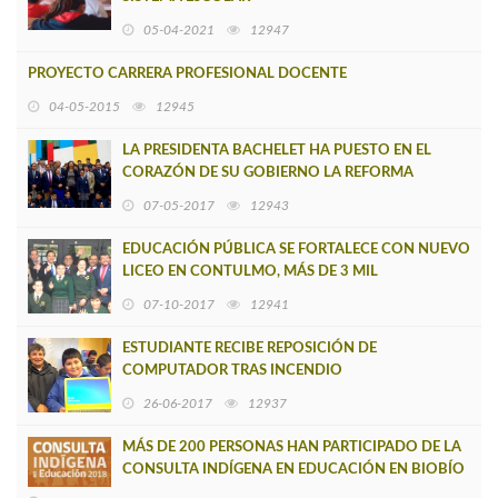
05-04-2021
12947
PROYECTO CARRERA PROFESIONAL DOCENTE
04-05-2015
12945
LA PRESIDENTA BACHELET HA PUESTO EN EL
CORAZÓN DE SU GOBIERNO LA REFORMA
EDUCACIONAL
07-05-2017
12943
EDUCACIÓN PÚBLICA SE FORTALECE CON NUEVO
LICEO EN CONTULMO, MÁS DE 3 MIL
OCHOCIENTOS MILLONES
07-10-2017
12941
ESTUDIANTE RECIBE REPOSICIÓN DE
COMPUTADOR TRAS INCENDIO
26-06-2017
12937
MÁS DE 200 PERSONAS HAN PARTICIPADO DE LA
CONSULTA INDÍGENA EN EDUCACIÓN EN BIOBÍO