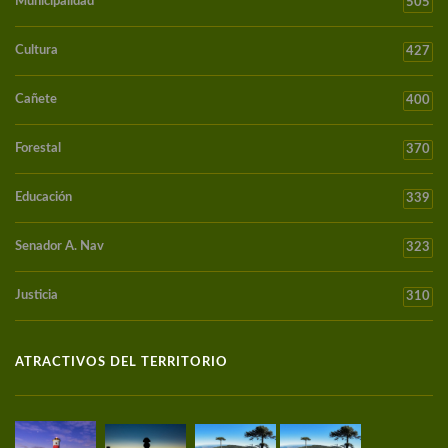
Municipalidad
505
Cultura
427
Cañete
400
Forestal
370
Educación
339
Senador A. Nav
323
Justicia
310
ATRACTIVOS DEL TERRITORIO