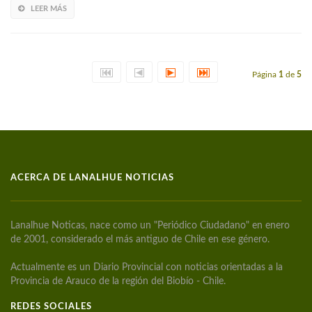
LEER MÁS
Página
1
de
5
ACERCA DE LANALHUE NOTICIAS
Lanalhue Noticas, nace como un "Periódico Ciudadano" en enero
de 2001, considerado el más antiguo de Chile en ese género.
Actualmente es un Diario Provincial con noticias orientadas a la
Provincia de Arauco de la región del Biobío - Chile.
REDES SOCIALES