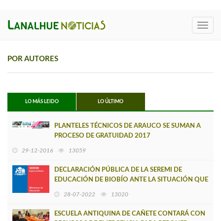
Toggl
navig
POR AUTORES
LO MÁS LEIDO
LO ÚLTIMO
PLANTELES TÉCNICOS DE ARAUCO SE SUMAN A
PROCESO DE GRATUIDAD 2017
29-12-2016
13059
DECLARACIÓN PÚBLICA DE LA SEREMI DE
EDUCACIÓN DE BIOBÍO ANTE LA SITUACIÓN QUE
ENFRENTA LA MUNICIPALIDAD DE LOTA
28-07-2022
13020
ESCUELA ANTIQUINA DE CAÑETE CONTARÁ CON