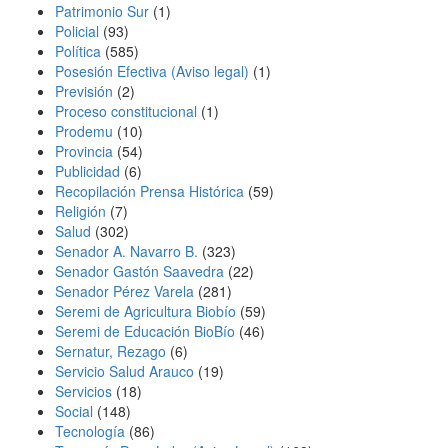
Patrimonio Sur
(1)
Policial
(93)
Política
(585)
Posesión Efectiva (Aviso legal)
(1)
Previsión
(2)
Proceso constitucional
(1)
Prodemu
(10)
Provincia
(54)
Publicidad
(6)
Recopilación Prensa Histórica
(59)
Religión
(7)
Salud
(302)
Senador A. Navarro B.
(323)
Senador Gastón Saavedra
(22)
Senador Pérez Varela
(281)
Seremi de Agricultura Biobío
(59)
Seremi de Educación BioBí­o
(46)
Sernatur, Rezago
(6)
Servicio Salud Arauco
(19)
Servicios
(18)
Social
(148)
Tecnología
(86)