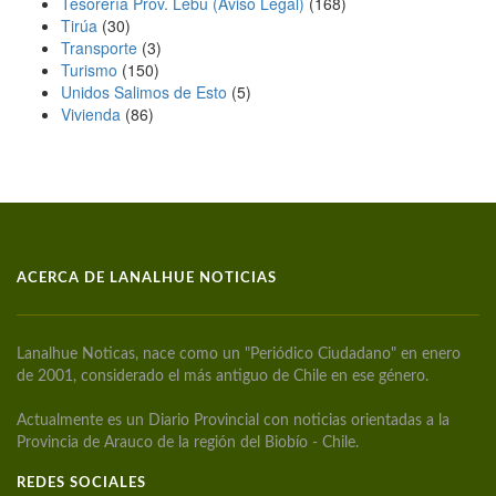
Tesorería Prov. Lebu (Aviso Legal)
(168)
Tirúa
(30)
Transporte
(3)
Turismo
(150)
Unidos Salimos de Esto
(5)
Vivienda
(86)
ACERCA DE LANALHUE NOTICIAS
Lanalhue Noticas, nace como un "Periódico Ciudadano" en enero
de 2001, considerado el más antiguo de Chile en ese género.
Actualmente es un Diario Provincial con noticias orientadas a la
Provincia de Arauco de la región del Biobío - Chile.
REDES SOCIALES